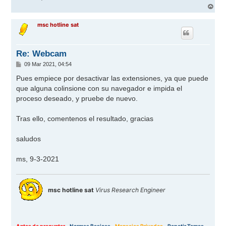
A
r
r
msc hotline sat
i
b
a
Re: Webcam
M
09 Mar 2021, 04:54
e
n
Pues empiece por desactivar las extensiones, ya que puede
s
que alguna colinsione con su navegador e impida el
a
j
proceso deseado, y pruebe de nuevo.
e
Tras ello, comentenos el resultado, gracias
saludos
ms, 9-3-2021
msc hotline sat
Virus Research Engineer
Antes de preguntar
-
Normas Basicas
-
Mensajes Privados
-
Repetir Temas
-