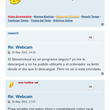
Antes de preguntar
-
Normas Basicas
-
Mensajes Privados
-
Repetir Temas
-
Continuar Temas
-
Titulos del Tema
-
Antivirus Online
A
r
r
isaias22
i
b
a
Re: Webcam
M
26 May 2021, 14:33
e
n
El Streamcloud es un programa seguro? yo me lo
s
descargué y no he podido utilizarlo y el ordenador va lento
a
j
desde el día que lo descargué. Pero no sé si está vinculado.
e
A
r
r
msc hotline sat
i
b
a
Re: Webcam
M
26 May 2021, 17:51
e
n
Pues prueba con estos otros y comentanos como va la