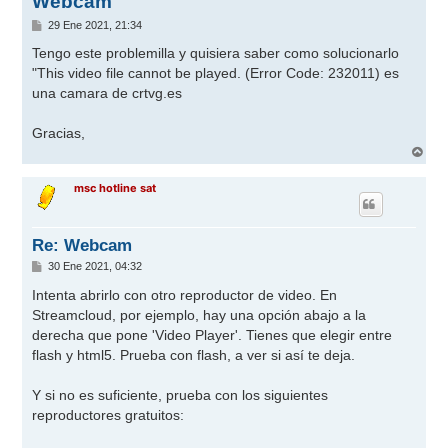
Webcam
M
29 Ene 2021, 21:34
e
n
Tengo este problemilla y quisiera saber como solucionarlo
s
"This video file cannot be played. (Error Code: 232011) es
a
j
una camara de crtvg.es
e
Gracias,
A
r
r
msc hotline sat
i
b
a
Re: Webcam
M
30 Ene 2021, 04:32
e
n
Intenta abrirlo con otro reproductor de video. En
s
Streamcloud, por ejemplo, hay una opción abajo a la
a
j
derecha que pone 'Video Player'. Tienes que elegir entre
e
flash y html5. Prueba con flash, a ver si así te deja.
Y si no es suficiente, prueba con los siguientes
reproductores gratuitos: