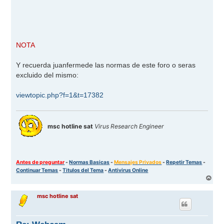
NOTA
Y recuerda juanfermede las normas de este foro o seras
excluido del mismo:
viewtopic.php?f=1&t=17382
msc hotline sat
Virus Research Engineer
Antes de preguntar
-
Normas Basicas
-
Mensajes Privados
-
Repetir Temas
-
Continuar Temas
-
Titulos del Tema
-
Antivirus Online
A
r
r
msc hotline sat
i
b
a