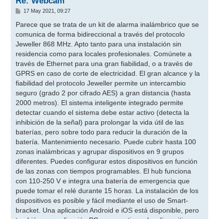
Re: Webcam
M
17 May 2021, 09:27
e
n
Parece que se trata de un kit de alarma inalámbrico que se
s
comunica de forma bidireccional a través del protocolo
a
j
Jeweller 868 MHz. Apto tanto para una instalación sin
e
residencia como para locales profesionales. Comúnete a
través de Ethernet para una gran fiabilidad, o a través de
GPRS en caso de corte de electricidad. El gran alcance y la
fiabilidad del protocolo Jeweller permite un intercambio
seguro (grado 2 por cifrado AES) a gran distancia (hasta
2000 metros). El sistema inteligente integrado permite
detectar cuando el sistema debe estar activo (detecta la
inhibición de la señal) para prolongar la vida útil de las
baterías, pero sobre todo para reducir la duración de la
batería. Mantenimiento necesario. Puede cubrir hasta 100
zonas inalámbricas y agrupar dispositivos en 9 grupos
diferentes. Puedes configurar estos dispositivos en función
de las zonas con tiempos programables. El hub funciona
con 110-250 V e integra una batería de emergencia que
puede tomar el relé durante 15 horas. La instalación de los
dispositivos es posible y fácil mediante el uso de Smart-
bracket. Una aplicación Android e iOS está disponible, pero