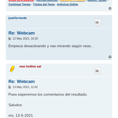
Continuar Temas
-
Titulos del Tema
-
Antivirus Online
A
r
r
juanfermede
i
b
a
Re: Webcam
M
12 May 2021, 16:20
e
n
Empieza desactivando y vas mirando según veas...
s
a
j
A
e
r
r
msc hotline sat
i
b
a
Re: Webcam
M
13 May 2021, 11:02
e
n
Pues esperemos los comentarios del resultado.
s
a
j
Saludos
e
ms, 13-5-2021