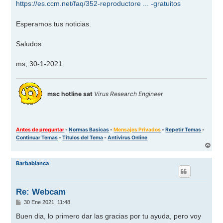
https://es.ccm.net/faq/352-reproductore ... -gratuitos
Esperamos tus noticias.
Saludos
ms, 30-1-2021
msc hotline sat
Virus Research Engineer
Antes de preguntar
-
Normas Basicas
-
Mensajes Privados
-
Repetir Temas
-
Continuar Temas
-
Titulos del Tema
-
Antivirus Online
A
r
r
Barbablanca
i
b
a
Re: Webcam
M
30 Ene 2021, 11:48
e
n
Buen dia, lo primero dar las gracias por tu ayuda, pero voy
s