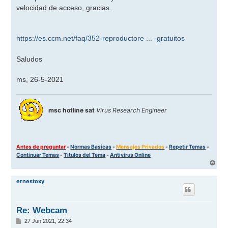
s
velocidad de acceso, gracias.
a
j
e
https://es.ccm.net/faq/352-reproductore ... -gratuitos
Saludos
ms, 26-5-2021
msc hotline sat
Virus Research Engineer
Antes de preguntar
-
Normas Basicas
-
Mensajes Privados
-
Repetir Temas
-
Continuar Temas
-
Titulos del Tema
-
Antivirus Online
A
r
r
ernestoxy
i
b
a
Re: Webcam
M
27 Jun 2021, 22:34
e