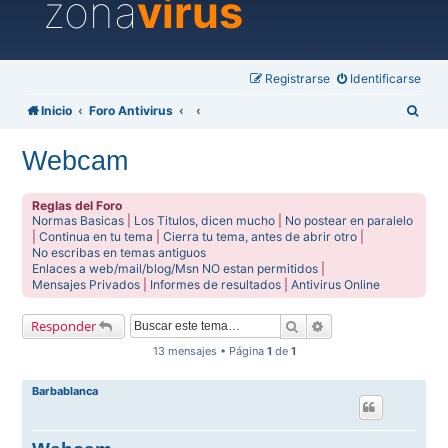
zona
virus
Registrarse
Identificarse
B
Inicio
Foro Antivirus
u
Webcam
s
c
Reglas del Foro
a
Normas Basicas
|
Los Titulos, dicen mucho
|
No postear en paralelo
|
Continua en tu tema
|
Cierra tu tema, antes de abrir otro
|
r
No escribas en temas antiguos
Enlaces a web/mail/blog/Msn NO estan permitidos
|
Mensajes Privados
|
Informes de resultados
|
Antivirus Online
Buscar
Búsqueda avanzada
Responder
13 mensajes • Página
1
de
1
Barbablanca