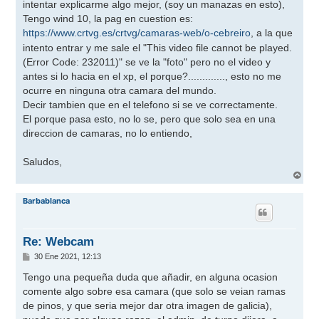
intentar explicarme algo mejor, (soy un manazas en esto),
a
j
Tengo wind 10, la pag en cuestion es:
e
https://www.crtvg.es/crtvg/camaras-web/o-cebreiro
, a la que
intento entrar y me sale el "This video file cannot be played.
(Error Code: 232011)" se ve la "foto" pero no el video y
antes si lo hacia en el xp, el porque?............., esto no me
ocurre en ninguna otra camara del mundo.
Decir tambien que en el telefono si se ve correctamente.
El porque pasa esto, no lo se, pero que solo sea en una
direccion de camaras, no lo entiendo,
Saludos,
A
r
r
Barbablanca
i
b
a
Re: Webcam
M
30 Ene 2021, 12:13
e
n
Tengo una pequeña duda que añadir, en alguna ocasion
s
comente algo sobre esa camara (que solo se veian ramas
a
j
de pinos, y que seria mejor dar otra imagen de galicia),
e