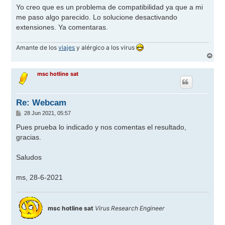
n
Yo creo que es un problema de compatibilidad ya que a mi
s
me paso algo parecido. Lo solucione desactivando
a
j
extensiones. Ya comentaras.
e
Amante de los
viajes
y alérgico a los virus
A
r
r
msc hotline sat
i
b
a
Re: Webcam
M
28 Jun 2021, 05:57
e
n
Pues prueba lo indicado y nos comentas el resultado,
s
gracias.
a
j
e
Saludos
ms, 28-6-2021
msc hotline sat
Virus Research Engineer