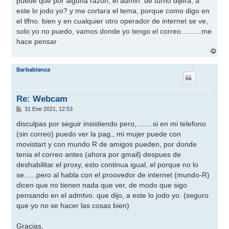
puede que por alguna razon, el admin. de turno dijera, a
este lo jodo yo? y me cortara el tema, porque como digo en
el tlfno. bien y en cualquier otro operador de internet se ve,
solo yo no puedo, vamos donde yo tengo el correo..........me
hace pensar
A
r
r
Barbablanca
i
b
a
Re: Webcam
M
31 Ene 2021, 12:53
e
n
disculpas por seguir insistiendo pero,........si en mi telefono
s
(sin correo) puedo ver la pag., mi mujer puede con
a
j
movistart y con mundo R de amigos pueden, por donde
e
tenia el correo antes (ahora por gmail) despues de
deshabilitar el proxy, esto continua igual, el porque no lo
se......pero al habla con el proovedor de internet (mundo-R)
dicen que no tienen nada que ver, de modo que sigo
pensando en el admtvo. que dijo, a este lo jodo yo. (seguro
que yo no se hacer las cosas bien)
Gracias,