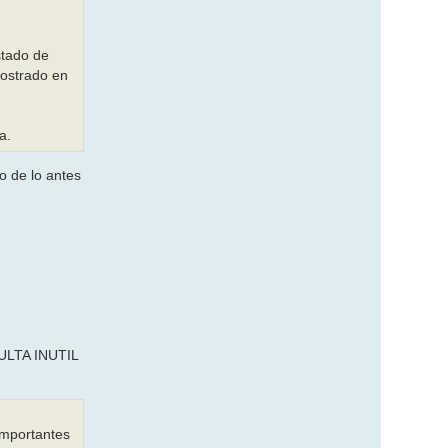
stado de
mostrado en
a.
o de lo antes
LTA INUTIL
importantes