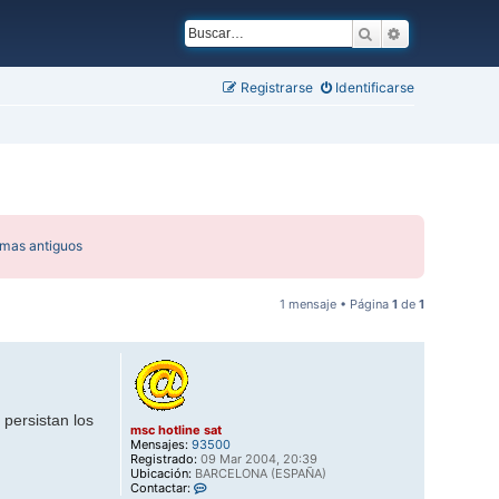
Buscar
Búsqueda ava
Registrarse
Identificarse
emas antiguos
1 mensaje • Página
1
de
1
 persistan los
msc hotline sat
Mensajes:
93500
Registrado:
09 Mar 2004, 20:39
Ubicación:
BARCELONA (ESPAÑA)
C
Contactar: