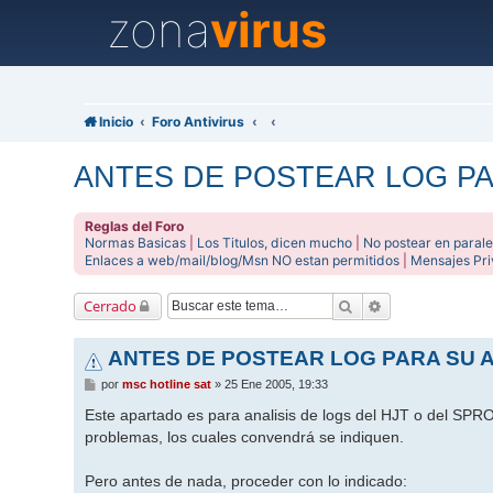
zona
virus
Inicio
Foro Antivirus
ANTES DE POSTEAR LOG PAR
Reglas del Foro
Normas Basicas
|
Los Titulos, dicen mucho
|
No postear en parale
Enlaces a web/mail/blog/Msn NO estan permitidos
|
Mensajes Pr
Buscar
Búsqueda avanz
Cerrado
ANTES DE POSTEAR LOG PARA SU A
M
por
msc hotline sat
»
25 Ene 2005, 19:33
e
n
Este apartado es para analisis de logs del HJT o del SPRO
s
problemas, los cuales convendrá se indiquen.
a
j
e
Pero antes de nada, proceder con lo indicado: