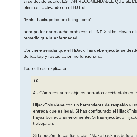
si se decide usarlo, ES TAN RECOMENDABLE QUE SE DEB
eliminan, activando en el HJT el
"Make backups before fixing items"
para poder dar marcha atrás con el UNFIX si las claves el
remedio que la enfermedad.
Conviene señalar que el HiJackThis debe ejecutarse desde
de backup y restauración no funcionaría.
Todo ello se explica en:
4.- Cómo restaurar objetos borrados accidentalmente
HijackThis viene con un herramienta de respaldo y 
entrada que es legal. Si has configurado el HijackThi
hayas borrado anteriormente. Si has ejecutado Hijac
trabajarán.
Si la opción de configuración "Make backups before f