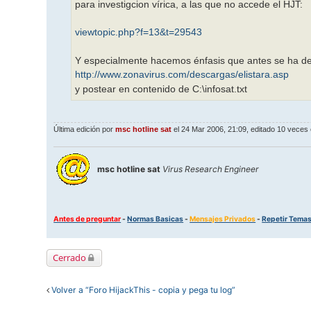
para investigcion vírica, a las que no accede el HJT:
viewtopic.php?f=13&t=29543
Y especialmente hacemos énfasis que antes se ha de
http://www.zonavirus.com/descargas/elistara.asp
y postear en contenido de C:\infosat.txt
Última edición por
msc hotline sat
el 24 Mar 2006, 21:09, editado 10 veces e
msc hotline sat
Virus Research Engineer
Antes de preguntar
-
Normas Basicas
-
Mensajes Privados
-
Repetir Tema
Cerrado
Volver a “Foro HijackThis - copia y pega tu log”