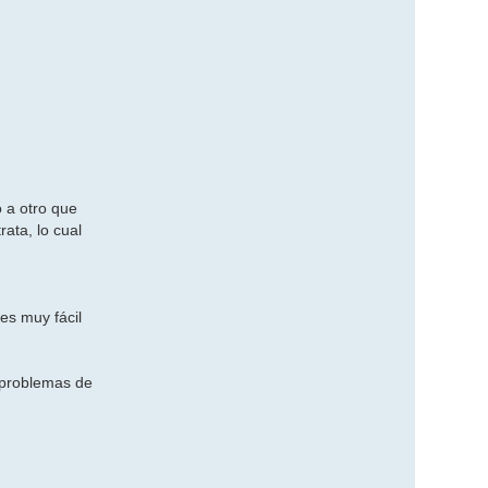
o
n
t
a
c
t
a
r
m
s
c
h
o
t
l
 a otro que
i
n
rata, lo cual
e
s
a
t
es muy fácil
o problemas de