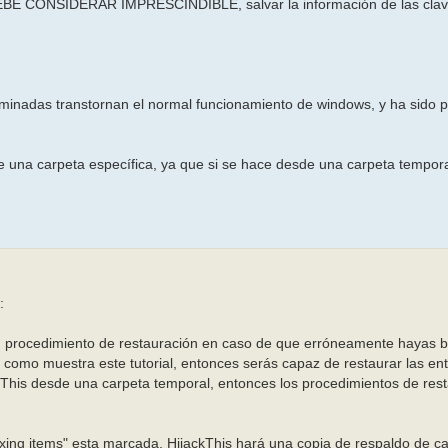
E CONSIDERAR IMPRESCINDIBLE, salvar la información de las clav
iminadas transtornan el normal funcionamiento de windows, y ha sido p
 una carpeta específica, ya que si se hace desde una carpeta tempora
:
un procedimiento de restauración en caso de que erróneamente hayas 
s como muestra este tutorial, entonces serás capaz de restaurar las e
kThis desde una carpeta temporal, entonces los procedimientos de res
ixing items" esta marcada, HijackThis hará una copia de respaldo de c