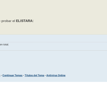
 probar el
ELISTARA:
n total.
s
-
Continuar Temas
-
Titulos del Tema
-
Antivirus Online