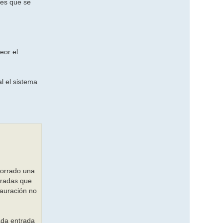
es que se
eor el
l el sistema
borrado una
ntradas que
tauración no
ada entrada