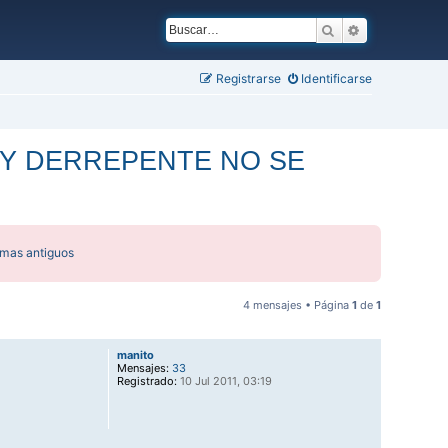
Buscar
Búsqueda ava
Registrarse
Identificarse
 Y DERREPENTE NO SE
emas antiguos
4 mensajes • Página
1
de
1
manito
Mensajes:
33
Registrado:
10 Jul 2011, 03:19