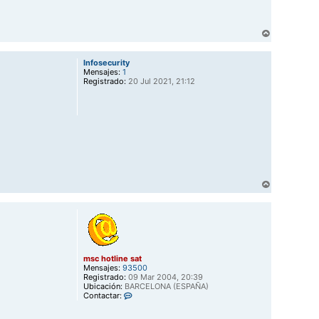
A
r
r
Infosecurity
i
Mensajes:
1
b
Registrado:
20 Jul 2021, 21:12
a
A
r
r
i
b
a
msc hotline sat
Mensajes:
93500
Registrado:
09 Mar 2004, 20:39
Ubicación:
BARCELONA (ESPAÑA)
C
Contactar:
o
n