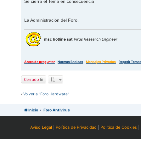
Se cierra el Tema en consecuencia
La Administración del Foro.
msc hotline sat
Virus Research Engineer
Antes de preguntar
-
Normas Basicas
-
Mensajes Privados
-
Repetir Tema
Cerrado
Volver a “Foro Hardware”
Inicio
Foro Antivirus
Aviso Legal
|
Política de Privacidad
|
Política de Cookies
|