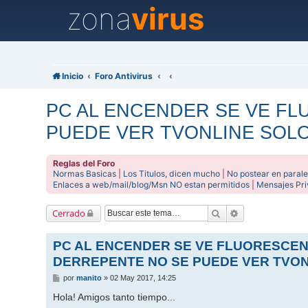
zona
virus
Inicio
Foro Antivirus
PC AL ENCENDER SE VE F
PUEDE VER TVONLINE SOL
Reglas del Foro
Normas Basicas
|
Los Titulos, dicen mucho
|
No postear en parale
Enlaces a web/mail/blog/Msn NO estan permitidos
|
Mensajes Pr
Buscar
Búsqueda avanz
Cerrado
PC AL ENCENDER SE VE FLUORESCE
DERREPENTE NO SE PUEDE VER TVON
M
por
manito
»
02 May 2017, 14:25
e
n
Hola! Amigos tanto tiempo...
s