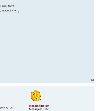
 me falte
 un momento y
A
r
r
i
b
a
msc hotline sat
er si, al
Mensajes:
93500