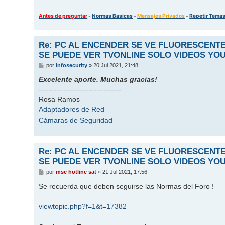
Antes de preguntar
-
Normas Basicas
-
Mensajes Privados
-
Repetir Tema
Re: PC AL ENCENDER SE VE FLUORESCENT
SE PUEDE VER TVONLINE SOLO VIDEOS YO
M
por
Infosecurity
»
20 Jul 2021, 21:48
e
n
Excelente aporte. Muchas gracias!
s
---------------------------------
a
j
Rosa Ramos
e
Adaptadores de Red
Cámaras de Seguridad
Re: PC AL ENCENDER SE VE FLUORESCENT
SE PUEDE VER TVONLINE SOLO VIDEOS YO
M
por
msc hotline sat
»
21 Jul 2021, 17:56
e
n
Se recuerda que deben seguirse las Normas del Foro !
s
a
j
viewtopic.php?f=1&t=17382
e