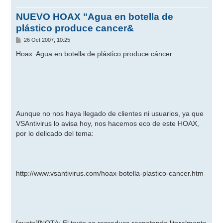
NUEVO HOAX "Agua en botella de
plástico produce cancer&
M
26 Oct 2007, 10:25
e
n
Hoax: Agua en botella de plástico produce cáncer
s
a
j
e
Aunque no nos haya llegado de clientes ni usuarios, ya que
VSAntivirus lo avisa hoy, nos hacemos eco de este HOAX,
por lo delicado del tema:
http://www.vsantivirus.com/hoax-botella-plastico-cancer.htm