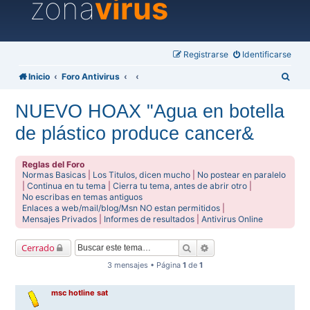
zona
virus
Registrarse
Identificarse
B
Inicio
Foro Antivirus
u
NUEVO HOAX "Agua en botella
s
de plástico produce cancer&
c
a
Reglas del Foro
r
Normas Basicas
|
Los Titulos, dicen mucho
|
No postear en paralelo
|
Continua en tu tema
|
Cierra tu tema, antes de abrir otro
|
No escribas en temas antiguos
Enlaces a web/mail/blog/Msn NO estan permitidos
|
Mensajes Privados
|
Informes de resultados
|
Antivirus Online
Buscar
Búsqueda avanzada
Cerrado
3 mensajes • Página
1
de
1
msc hotline sat