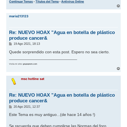
Continuar Temas
-
Titulos del Tema
-
Antivirus Online
A
r
r
maria213123
i
b
a
Re: NUEVO HOAX "Agua en botella de plástico
produce cancer&
M
19 Ago 2021, 18:13
e
n
Quede sorprendido con esta post. Espero no sea cierto.
s
______________________________
a
j
Visita mi sitio:
grupoprom.com
e
A
r
r
msc hotline sat
i
b
a
Re: NUEVO HOAX "Agua en botella de plástico
produce cancer&
M
20 Ago 2021, 12:37
e
n
Este Tema es muy antiguo...(de hace 14 años !)
s
a
j
Se recuerda que deben cumplirse las Normas del foro