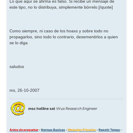
Lo que aquí se afirma es falso. Si recibe un mensaje de
este tipo, no lo distribuya, simplemente bórrelo.
[/quote]
Como siempre, ni caso de los hoaxs y sobre todo no
propagarlos, sino todo lo contrario, desementirlos a quien
se lo diga
saludos
ms, 26-10-2007
msc hotline sat
Virus Research Engineer
Antes de preguntar
-
Normas Basicas
-
Mensajes Privados
-
Repetir Temas
-