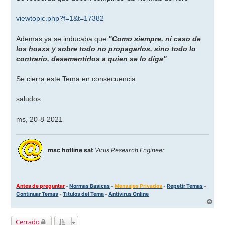
e
viewtopic.php?f=1&t=17382
Ademas ya se inducaba que
"Como siempre, ni caso de
los hoaxs y sobre todo no propagarlos, sino todo lo
contrario, desementirlos a quien se lo diga"
Se cierra este Tema en consecuencia
saludos
ms, 20-8-2021
msc hotline sat
Virus Research Engineer
Antes de preguntar
-
Normas Basicas
-
Mensajes Privados
-
Repetir Temas
-
Continuar Temas
-
Titulos del Tema
-
Antivirus Online
A
r
r
Cerrado
i