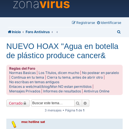
zona
virus
Registrarse
Identificarse
B
Inicio
Foro Antivirus
u
NUEVO HOAX "Agua en botella
s
de plástico produce cancer&
c
a
Reglas del Foro
r
Normas Basicas
|
Los Titulos, dicen mucho
|
No postear en paralelo
|
Continua en tu tema
|
Cierra tu tema, antes de abrir otro
|
No escribas en temas antiguos
Enlaces a web/mail/blog/Msn NO estan permitidos
|
Mensajes Privados
|
Informes de resultados
|
Antivirus Online
Buscar
Búsqueda avanzada
Cerrado
3 mensajes • Página
1
de
1
msc hotline sat