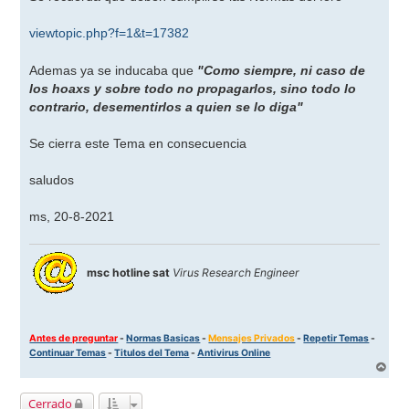
e
viewtopic.php?f=1&t=17382
Ademas ya se inducaba que
"Como siempre, ni caso de
los hoaxs y sobre todo no propagarlos, sino todo lo
contrario, desementirlos a quien se lo diga"
Se cierra este Tema en consecuencia
saludos
ms, 20-8-2021
msc hotline sat
Virus Research Engineer
Antes de preguntar
-
Normas Basicas
-
Mensajes Privados
-
Repetir Temas
-
Continuar Temas
-
Titulos del Tema
-
Antivirus Online
A
r
r
Cerrado
i