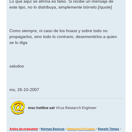
Lo que aquí se afirma es falso. Si recibe un mensaje de
este tipo, no lo distribuya, simplemente bórrelo.
[/quote]
Como siempre, ni caso de los hoaxs y sobre todo no
propagarlos, sino todo lo contrario, desementirlos a quien
se lo diga
saludos
ms, 26-10-2007
msc hotline sat
Virus Research Engineer
Antes de preguntar
-
Normas Basicas
-
Mensajes Privados
-
Repetir Temas
-