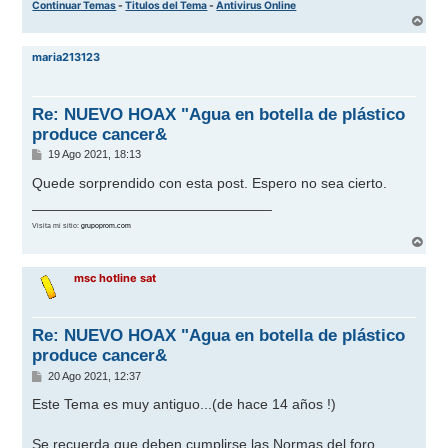
Continuar Temas
-
Titulos del Tema
-
Antivirus Online
A
r
r
maria213123
i
b
a
Re: NUEVO HOAX "Agua en botella de plástico
produce cancer&
M
19 Ago 2021, 18:13
e
n
Quede sorprendido con esta post. Espero no sea cierto.
s
______________________________
a
j
Visita mi sitio:
grupoprom.com
e
A
r
r
msc hotline sat
i
b
a
Re: NUEVO HOAX "Agua en botella de plástico
produce cancer&
M
20 Ago 2021, 12:37
e
n
Este Tema es muy antiguo...(de hace 14 años !)
s
a
j
Se recuerda que deben cumplirse las Normas del foro