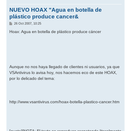
NUEVO HOAX "Agua en botella de
plástico produce cancer&
M
26 Oct 2007, 10:25
e
n
Hoax: Agua en botella de plástico produce cáncer
s
a
j
e
Aunque no nos haya llegado de clientes ni usuarios, ya que
VSAntivirus lo avisa hoy, nos hacemos eco de este HOAX,
por lo delicado del tema:
http://www.vsantivirus.com/hoax-botella-plastico-cancer.htm