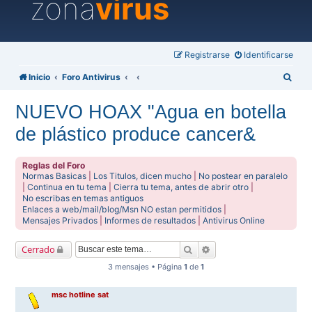
zona
virus
Registrarse
Identificarse
B
Inicio
Foro Antivirus
u
NUEVO HOAX "Agua en botella
s
de plástico produce cancer&
c
a
Reglas del Foro
r
Normas Basicas
|
Los Titulos, dicen mucho
|
No postear en paralelo
|
Continua en tu tema
|
Cierra tu tema, antes de abrir otro
|
No escribas en temas antiguos
Enlaces a web/mail/blog/Msn NO estan permitidos
|
Mensajes Privados
|
Informes de resultados
|
Antivirus Online
Buscar
Búsqueda avanzada
Cerrado
3 mensajes • Página
1
de
1
msc hotline sat