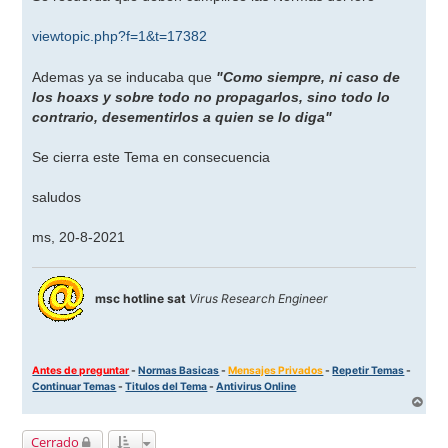
e
viewtopic.php?f=1&t=17382
Ademas ya se inducaba que
"Como siempre, ni caso de
los hoaxs y sobre todo no propagarlos, sino todo lo
contrario, desementirlos a quien se lo diga"
Se cierra este Tema en consecuencia
saludos
ms, 20-8-2021
msc hotline sat
Virus Research Engineer
Antes de preguntar
-
Normas Basicas
-
Mensajes Privados
-
Repetir Temas
-
Continuar Temas
-
Titulos del Tema
-
Antivirus Online
A
r
r
Cerrado
i