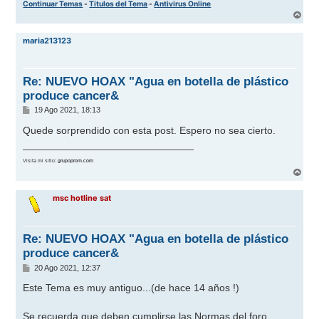
Continuar Temas
-
Titulos del Tema
-
Antivirus Online
A
r
r
maria213123
i
b
a
Re: NUEVO HOAX "Agua en botella de plástico
produce cancer&
M
19 Ago 2021, 18:13
e
n
Quede sorprendido con esta post. Espero no sea cierto.
s
______________________________
a
j
Visita mi sitio:
grupoprom.com
e
A
r
r
msc hotline sat
i
b
a
Re: NUEVO HOAX "Agua en botella de plástico
produce cancer&
M
20 Ago 2021, 12:37
e
n
Este Tema es muy antiguo...(de hace 14 años !)
s
a
j
Se recuerda que deben cumplirse las Normas del foro