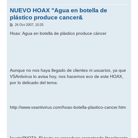
NUEVO HOAX "Agua en botella de
plástico produce cancer&
M
26 Oct 2007, 10:25
e
n
Hoax: Agua en botella de plástico produce cáncer
s
a
j
e
Aunque no nos haya llegado de clientes ni usuarios, ya que
VSAntivirus lo avisa hoy, nos hacemos eco de este HOAX,
por lo delicado del tema:
http://www.vsantivirus.com/hoax-botella-plastico-cancer.htm