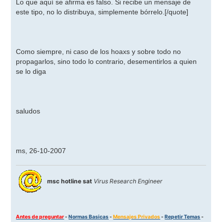
Lo que aquí se afirma es falso. Si recibe un mensaje de
este tipo, no lo distribuya, simplemente bórrelo.
[/quote]
Como siempre, ni caso de los hoaxs y sobre todo no
propagarlos, sino todo lo contrario, desementirlos a quien
se lo diga
saludos
ms, 26-10-2007
msc hotline sat
Virus Research Engineer
Antes de preguntar
-
Normas Basicas
-
Mensajes Privados
-
Repetir Temas
-