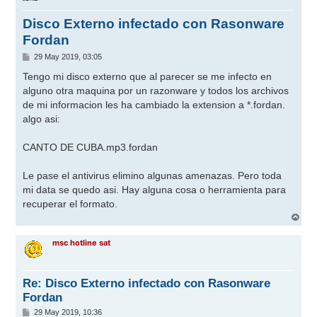
Disco Externo infectado con Rasonware
Fordan
M
29 May 2019, 03:05
e
n
Tengo mi disco externo que al parecer se me infecto en
s
alguno otra maquina por un razonware y todos los archivos
a
j
de mi informacion les ha cambiado la extension a *.fordan.
e
algo asi:
CANTO DE CUBA.mp3.fordan
Le pase el antivirus elimino algunas amenazas. Pero toda
mi data se quedo asi. Hay alguna cosa o herramienta para
recuperar el formato.
A
r
r
msc hotline sat
i
b
a
Re: Disco Externo infectado con Rasonware
Fordan
M
29 May 2019, 10:36