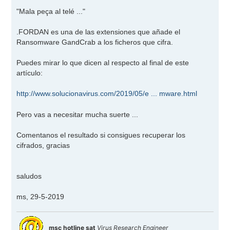
e
n
"Mala peça al telé ..."
s
a
j
.FORDAN es una de las extensiones que añade el
e
Ransomware GandCrab a los ficheros que cifra.
Puedes mirar lo que dicen al respecto al final de este
artículo:
http://www.solucionavirus.com/2019/05/e ... mware.html
Pero vas a necesitar mucha suerte ...
Comentanos el resultado si consigues recuperar los
cifrados, gracias
saludos
ms, 29-5-2019
msc hotline sat
Virus Research Engineer