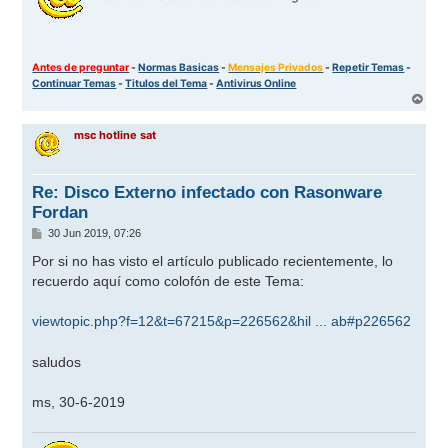
Antes de preguntar
-
Normas Basicas
-
Mensajes Privados
-
Repetir Temas
-
Continuar Temas
-
Titulos del Tema
-
Antivirus Online
A
r
r
msc hotline sat
i
b
a
Re: Disco Externo infectado con Rasonware
Fordan
M
30 Jun 2019, 07:26
e
n
Por si no has visto el artículo publicado recientemente, lo
s
recuerdo aquí como colofón de este Tema:
a
j
e
viewtopic.php?f=12&t=67215&p=226562&hil ... ab#p226562
saludos
ms, 30-6-2019