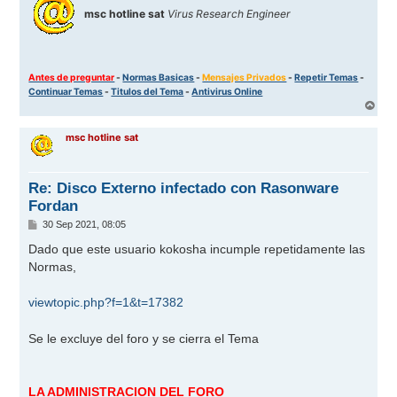
msc hotline sat
Virus Research Engineer
Antes de preguntar
-
Normas Basicas
-
Mensajes Privados
-
Repetir Temas
-
Continuar Temas
-
Titulos del Tema
-
Antivirus Online
A
r
r
msc hotline sat
i
b
a
Re: Disco Externo infectado con Rasonware
Fordan
M
30 Sep 2021, 08:05
e
n
Dado que este usuario kokosha incumple repetidamente las
s
Normas,
a
j
e
viewtopic.php?f=1&t=17382
Se le excluye del foro y se cierra el Tema
LA ADMINISTRACION DEL FORO