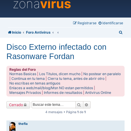
zona
virus
Registrarse
Identificarse
B
Inicio
Foro Antivirus
u
Disco Externo infectado con
s
Rasonware Fordan
c
a
Reglas del Foro
r
Normas Basicas
|
Los Titulos, dicen mucho
|
No postear en paralelo
|
Continua en tu tema
|
Cierra tu tema, antes de abrir otro
|
No escribas en temas antiguos
Enlaces a web/mail/blog/Msn NO estan permitidos
|
Mensajes Privados
|
Informes de resultados
|
Antivirus Online
Buscar
Búsqueda avanzada
Cerrado
4 mensajes • Página
1
de
1
thefla