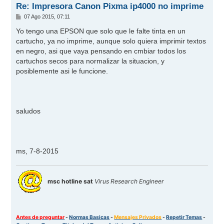
Re: Impresora Canon Pixma ip4000 no imprime
M
07 Ago 2015, 07:11
e
n
Yo tengo una EPSON que solo que le falte tinta en un
s
cartucho, ya no imprime, aunque solo quiera imprimir textos
a
j
en negro, asi que vaya pensando en cmbiar todos los
e
cartuchos secos para normalizar la situacion, y
posiblemente asi le funcione.
saludos
ms, 7-8-2015
msc hotline sat
Virus Research Engineer
Antes de preguntar
-
Normas Basicas
-
Mensajes Privados
-
Repetir Temas
-