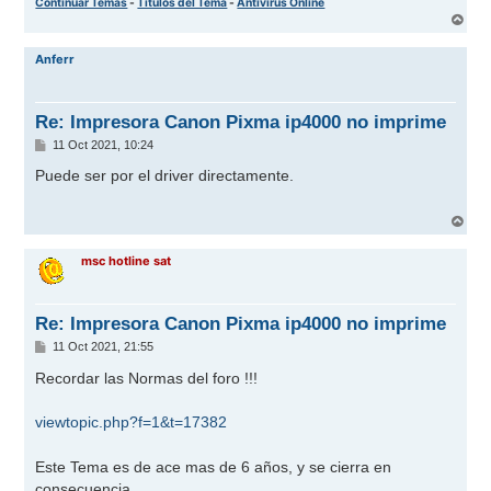
Continuar Temas
-
Titulos del Tema
-
Antivirus Online
A
r
r
Anferr
i
b
a
Re: Impresora Canon Pixma ip4000 no imprime
M
11 Oct 2021, 10:24
e
n
Puede ser por el driver directamente.
s
a
j
A
e
r
r
msc hotline sat
i
b
a
Re: Impresora Canon Pixma ip4000 no imprime
M
11 Oct 2021, 21:55
e
n
Recordar las Normas del foro !!!
s
a
j
viewtopic.php?f=1&t=17382
e
Este Tema es de ace mas de 6 años, y se cierra en
consecuencia...