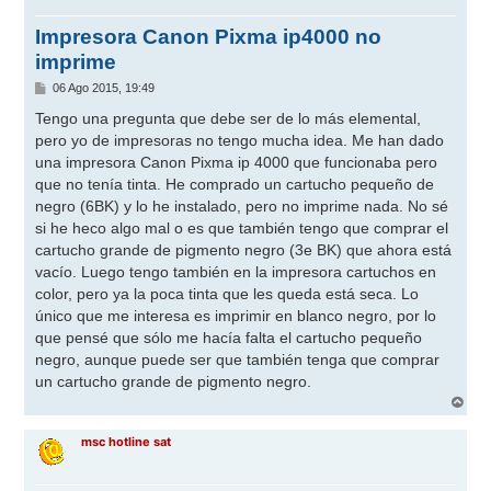
Impresora Canon Pixma ip4000 no
imprime
M
06 Ago 2015, 19:49
e
n
Tengo una pregunta que debe ser de lo más elemental,
s
pero yo de impresoras no tengo mucha idea. Me han dado
a
j
una impresora Canon Pixma ip 4000 que funcionaba pero
e
que no tenía tinta. He comprado un cartucho pequeño de
negro (6BK) y lo he instalado, pero no imprime nada. No sé
si he heco algo mal o es que también tengo que comprar el
cartucho grande de pigmento negro (3e BK) que ahora está
vacío. Luego tengo también en la impresora cartuchos en
color, pero ya la poca tinta que les queda está seca. Lo
único que me interesa es imprimir en blanco negro, por lo
que pensé que sólo me hacía falta el cartucho pequeño
negro, aunque puede ser que también tenga que comprar
un cartucho grande de pigmento negro.
A
r
r
msc hotline sat
i
b
a