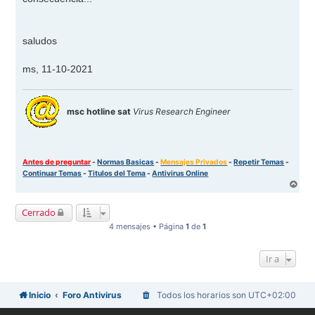
saludos
ms, 11-10-2021
msc hotline sat
Virus Research Engineer
Antes de preguntar
-
Normas Basicas
-
Mensajes Privados
-
Repetir Temas
-
Continuar Temas
-
Titulos del Tema
-
Antivirus Online
A
r
r
Cerrado
i
b
4 mensajes • Página
1
de
1
a
Ir a
Inicio
Foro Antivirus
Todos los horarios son
UTC+02:00