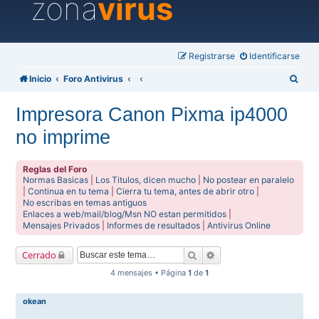
zona
virus
Registrarse
Identificarse
B
Inicio
Foro Antivirus
u
Impresora Canon Pixma ip4000
s
no imprime
c
a
Reglas del Foro
r
Normas Basicas
|
Los Titulos, dicen mucho
|
No postear en paralelo
|
Continua en tu tema
|
Cierra tu tema, antes de abrir otro
|
No escribas en temas antiguos
Enlaces a web/mail/blog/Msn NO estan permitidos
|
Mensajes Privados
|
Informes de resultados
|
Antivirus Online
Buscar
Búsqueda avanzada
Cerrado
4 mensajes • Página
1
de
1
okean