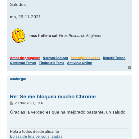
e
Saludos
ms, 26-11-2021
msc hotline sat
Virus Research Engineer
Antes de preguntar
-
Normas Basicas
-
Mensajes Privados
-
Repetir Temas
-
Continuar Temas
-
Titulos del Tema
-
Antivirus Online
A
r
r
anafergar
i
b
a
Re: Se me bloquea mucho Chrome
M
29 Nov 2021, 19:46
e
n
Gracias la verdad es que ha mejorado bastante, un saludo.
s
a
j
e
Hola a todos desde alicante
bolsas de tela personalizadas