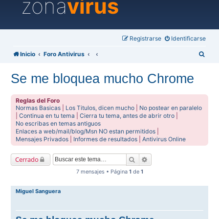
zona
virus
Registrarse
Identificarse
B
Inicio
Foro Antivirus
u
Se me bloquea mucho Chrome
s
c
Reglas del Foro
a
Normas Basicas
|
Los Titulos, dicen mucho
|
No postear en paralelo
|
Continua en tu tema
|
Cierra tu tema, antes de abrir otro
|
r
No escribas en temas antiguos
Enlaces a web/mail/blog/Msn NO estan permitidos
|
Mensajes Privados
|
Informes de resultados
|
Antivirus Online
Buscar
Búsqueda avanzada
Cerrado
7 mensajes • Página
1
de
1
Miguel Sanguera