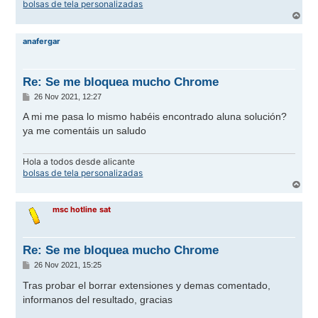
bolsas de tela personalizadas
A
r
r
anafergar
i
b
a
Re: Se me bloquea mucho Chrome
M
26 Nov 2021, 12:27
e
n
A mi me pasa lo mismo habéis encontrado aluna solución?
s
ya me comentáis un saludo
a
j
e
Hola a todos desde alicante
bolsas de tela personalizadas
A
r
r
msc hotline sat
i
b
a
Re: Se me bloquea mucho Chrome
M
26 Nov 2021, 15:25
e
n
Tras probar el borrar extensiones y demas comentado,
s
informanos del resultado, gracias
a
j