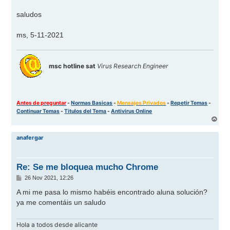
saludos
ms, 5-11-2021
msc hotline sat
Virus Research Engineer
Antes de preguntar
-
Normas Basicas
-
Mensajes Privados
-
Repetir Temas
-
Continuar Temas
-
Titulos del Tema
-
Antivirus Online
A
r
r
anafergar
i
b
a
Re: Se me bloquea mucho Chrome
M
26 Nov 2021, 12:26
e
n
A mi me pasa lo mismo habéis encontrado aluna solución?
s
ya me comentáis un saludo
a
j
e
Hola a todos desde alicante