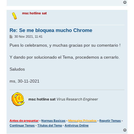
A
r
r
msc hotline sat
i
b
a
Re: Se me bloquea mucho Chrome
M
30 Nov 2021, 11:41
e
n
Pues lo celebramos, y muchas gracias por su comentario !
s
a
j
Y dando por solucionado el Tema, procedemos a cerrarlo.
e
Saludos
ms, 30-11-2021
msc hotline sat
Virus Research Engineer
Antes de preguntar
-
Normas Basicas
-
Mensajes Privados
-
Repetir Temas
-
Continuar Temas
-
Titulos del Tema
-
Antivirus Online
A