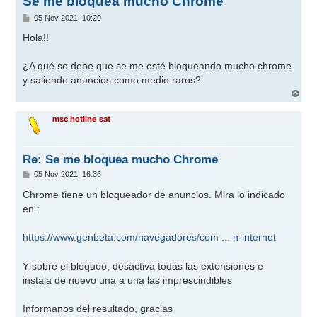
Se me bloquea mucho Chrome
M
05 Nov 2021, 10:20
e
n
Hola!!
s
a
j
¿A qué se debe que se me esté bloqueando mucho chrome
e
y saliendo anuncios como medio raros?
A
r
r
msc hotline sat
i
b
a
Re: Se me bloquea mucho Chrome
M
05 Nov 2021, 16:36
e
n
Chrome tiene un bloqueador de anuncios. Mira lo indicado
s
en :
a
j
e
https://www.genbeta.com/navegadores/com ... n-internet
Y sobre el bloqueo, desactiva todas las extensiones e
instala de nuevo una a una las imprescindibles
Informanos del resultado, gracias