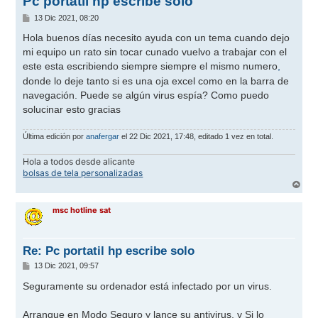
Pc portatil hp escribe solo
M
13 Dic 2021, 08:20
e
n
Hola buenos días necesito ayuda con un tema cuando dejo
s
mi equipo un rato sin tocar cunado vuelvo a trabajar con el
a
j
este esta escribiendo siempre siempre el mismo numero
,
e
donde lo deje tanto si es una oja excel como en la barra de
navegación. Puede se algún virus espía? Como puedo
solucinar esto gracias
Última edición por
anafergar
el 22 Dic 2021, 17:48, editado 1 vez en total.
Hola a todos desde alicante
bolsas de tela personalizadas
A
r
r
msc hotline sat
i
b
a
Re: Pc portatil hp escribe solo
M
13 Dic 2021, 09:57
e
n
Seguramente su ordenador está infectado por un virus.
s
a
j
Arranque en Modo Seguro y lance su antivirus, y Si lo