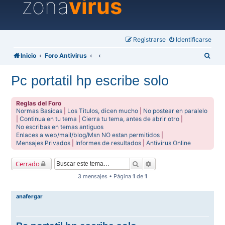
zona
virus
Registrarse
Identificarse
B
Inicio
Foro Antivirus
u
Pc portatil hp escribe solo
s
c
Reglas del Foro
a
Normas Basicas
|
Los Titulos, dicen mucho
|
No postear en paralelo
|
Continua en tu tema
|
Cierra tu tema, antes de abrir otro
|
r
No escribas en temas antiguos
Enlaces a web/mail/blog/Msn NO estan permitidos
|
Mensajes Privados
|
Informes de resultados
|
Antivirus Online
Buscar
Búsqueda avanzada
Cerrado
3 mensajes • Página
1
de
1
anafergar