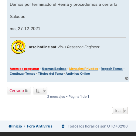
n
Damos por terminado el Rema y procedemos a cerrarlo
s
a
j
Saludos
e
ms, 27-12-2021
msc hotline sat
Virus Research Engineer
Antes de preguntar
-
Normas Basicas
-
Mensajes Privados
-
Repetir Temas
-
Continuar Temas
-
Titulos del Tema
-
Antivirus Online
A
r
r
Cerrado
i
b
3 mensajes • Página
1
de
1
a
Ir a
Inicio
Foro Antivirus
Todos los horarios son
UTC+02:00