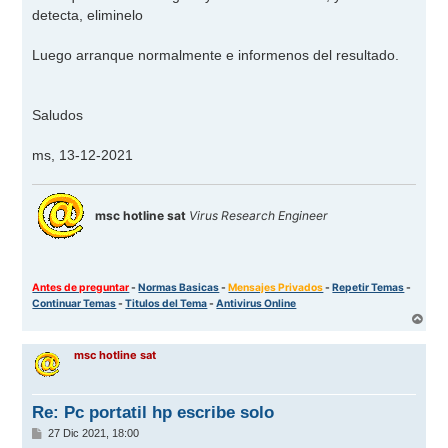
e
detecta, eliminelo
Luego arranque normalmente e informenos del resultado.
Saludos
ms, 13-12-2021
msc hotline sat
Virus Research Engineer
Antes de preguntar
-
Normas Basicas
-
Mensajes Privados
-
Repetir Temas
-
Continuar Temas
-
Titulos del Tema
-
Antivirus Online
A
r
r
msc hotline sat
i
b
a
Re: Pc portatil hp escribe solo
M
27 Dic 2021, 18:00
e