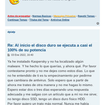
Antes de preguntar
-
Normas Basicas
-
Mensajes Privados
-
Repetir Temas
-
Continuar Temas
-
Titulos del Tema
-
Antivirus Online
A
r
r
dpialp
i
b
a
Re: Al inicio el disco duro se ejecuta a casi el
100% de su potencia
M
03 Ene 2022, 16:40
e
n
Ya he instalado Kaspersky y no ha localizado algún
s
malware. Y he hecho lo que querías, y ahora qué. Por favor
a
j
contestame pronto y no me dejes como estos días. Lo que
e
no he entendido de ti es tu empecinamiento por pedirme
que cambiara de antivirus. Solo espero que a partir de
ahora me trates de otra manera y no me hagas lo mismo.
Espero estar dos o tres días esperando una respuesta
adecuada y me salgas con un artículo que a mí no me sirve;
no tengo disco SSD, tengo un disco duro físico HDD.
Por favor quiero un trato más normal. Nunca me había