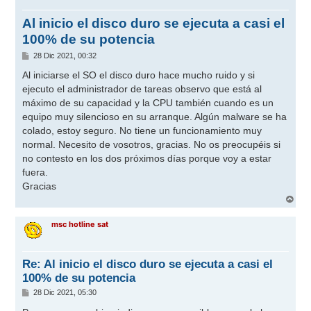
Al inicio el disco duro se ejecuta a casi el
100% de su potencia
M
28 Dic 2021, 00:32
e
n
Al iniciarse el SO el disco duro hace mucho ruido y si
s
ejecuto el administrador de tareas observo que está al
a
j
máximo de su capacidad y la CPU también cuando es un
e
equipo muy silencioso en su arranque. Algún malware se ha
colado, estoy seguro. No tiene un funcionamiento muy
normal. Necesito de vosotros, gracias. No os preocupéis si
no contesto en los dos próximos días porque voy a estar
fuera.
Gracias
A
r
r
msc hotline sat
i
b
a
Re: Al inicio el disco duro se ejecuta a casi el
100% de su potencia
M
28 Dic 2021, 05:30
e
n