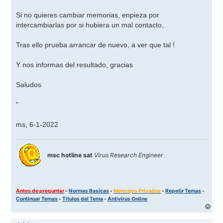
j
e
Si no quieres cambiar memorias, enpieza por
intercambiarlas por si hubiera un mal contacto,
Tras ello prueba arrancar de nuevo, a ver que tal !
Y nos informas del resultado, gracias
Saludos
"
ms, 6-1-2022
msc hotline sat
Virus Research Engineer
Antes de preguntar
-
Normas Basicas
-
Mensajes Privados
-
Repetir Temas
-
Continuar Temas
-
Titulos del Tema
-
Antivirus Online
A
r
r