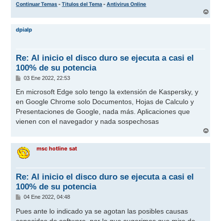
Continuar Temas
-
Titulos del Tema
-
Antivirus Online
A
r
r
dpialp
i
b
a
Re: Al inicio el disco duro se ejecuta a casi el
100% de su potencia
M
03 Ene 2022, 22:53
e
n
En microsoft Edge solo tengo la extensión de Kaspersky, y
s
en Google Chrome solo Documentos, Hojas de Calculo y
a
j
Presentaciones de Google, nada más. Aplicaciones que
e
vienen con el navegador y nada sospechosas
A
r
r
msc hotline sat
i
b
a
Re: Al inicio el disco duro se ejecuta a casi el
100% de su potencia
M
04 Ene 2022, 04:48
e
n
Pues ante lo indicado ya se agotan las posibles causas
s
conocidas de software, por lo que sugerimos que mire de