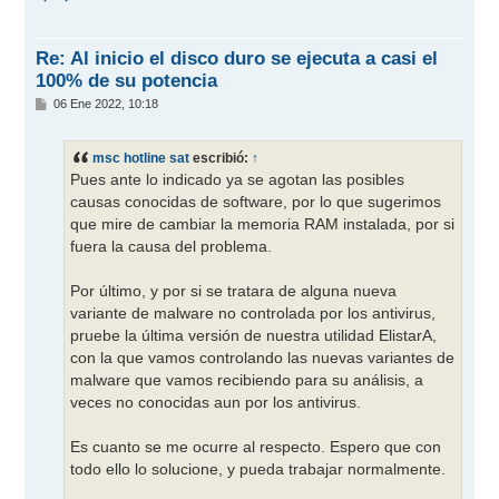
i
b
a
Re: Al inicio el disco duro se ejecuta a casi el
100% de su potencia
M
06 Ene 2022, 10:18
e
n
s
msc hotline sat
escribió:
↑
a
j
Pues ante lo indicado ya se agotan las posibles
e
causas conocidas de software, por lo que sugerimos
que mire de cambiar la memoria RAM instalada, por si
fuera la causa del problema.
Por último, y por si se tratara de alguna nueva
variante de malware no controlada por los antivirus,
pruebe la última versión de nuestra utilidad ElistarA,
con la que vamos controlando las nuevas variantes de
malware que vamos recibiendo para su análisis, a
veces no conocidas aun por los antivirus.
Es cuanto se me ocurre al respecto. Espero que con
todo ello lo solucione, y pueda trabajar normalmente.