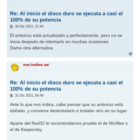
b
a
Re: Al inicio el disco duro se ejecuta a casi el
100% de su potencia
M
30 Dic 2021, 21:44
e
n
El antivirus está actualizado y perfectamente, pero no se
s
inicia después de intentarlo en muchas ocasiones
a
j
Dame otra alternativa
e
A
r
r
msc hotline sat
i
b
a
Re: Al inicio el disco duro se ejecuta a casi el
100% de su potencia
M
31 Dic 2021, 06:48
e
n
Ante lo que nos indica, cabe pensar que su antivirus està
s
dañado, y conviene desinstalarlo e instalar otro en su lugar.
a
j
e
Aparte del Nod32 le recomendamos pruebe el de McAfee o
el de Kaspersky,