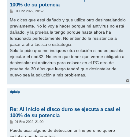
100% de su potencia
M
01 Ene 2022, 20:52
e
n
Me dices que está dañado y que utilice otro desinstalándolo
s
previamente. No lo voy a hacer porque mi antivirus no está
a
j
dañado, y la prueba la tengo porque hasta ahora ha
e
funcionado perfectamente. No entiendo la resistencia a
pasar a otra táctica o estrategia.
Solo te pido que me indiques otra solución si no es posible
ejecutar el nod32. No creo que tener que verme obligado a
desinstalar mi antirvirus para colocar en el PC otro de
prueba de 30 días que luego tendré que desinstalar de
nuevo sea la solución a mis problemas.
A
r
r
dpialp
i
b
a
Re: Al inicio el disco duro se ejecuta a casi el
100% de su potencia
M
01 Ene 2022, 21:00
e
n
Puedo usar alguno de detección online pero no quiero
s
instalar uno de pruebas