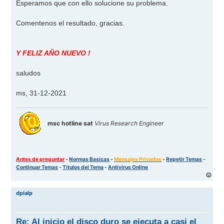
Esperamos que con ello solucione su problema.
Comentenos el resultado, gracias.
Y FELIZ AÑO NUEVO !
saludos
ms, 31-12-2021
msc hotline sat
Virus Research Engineer
Antes de preguntar
-
Normas Basicas
-
Mensajes Privados
-
Repetir Temas
-
Continuar Temas
-
Titulos del Tema
-
Antivirus Online
A
r
r
dpialp
i
b
a
Re: Al inicio el disco duro se ejecuta a casi el