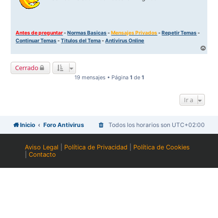
Antes de preguntar
-
Normas Basicas
-
Mensajes Privados
-
Repetir Temas
-
Continuar Temas
-
Titulos del Tema
-
Antivirus Online
A
r
r
Cerrado
i
b
19 mensajes • Página
1
de
1
a
Ir a
Inicio
Foro Antivirus
Todos los horarios son
UTC+02:00
Aviso Legal
|
Política de Privacidad
|
Política de Cookies
|
Contacto