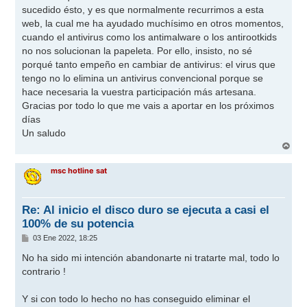
sucedido ésto, y es que normalmente recurrimos a esta
web, la cual me ha ayudado muchísimo en otros momentos,
cuando el antivirus como los antimalware o los antirootkids
no nos solucionan la papeleta. Por ello, insisto, no sé
porqué tanto empeño en cambiar de antivirus: el virus que
tengo no lo elimina un antivirus convencional porque se
hace necesaria la vuestra participación más artesana.
Gracias por todo lo que me vais a aportar en los próximos
días
Un saludo
A
r
r
msc hotline sat
i
b
a
Re: Al inicio el disco duro se ejecuta a casi el
100% de su potencia
M
03 Ene 2022, 18:25
e
n
No ha sido mi intención abandonarte ni tratarte mal, todo lo
s
contrario !
a
j
e
Y si con todo lo hecho no has conseguido eliminar el