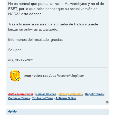
j
No es normal que pueda lanzar el Malwarebytes y no el de
e
ESET, por lo que cabe pensar que su actual versión de
NOD32 está dañada.
Tras ello mire si ya arranca a prueba de Fallos y puede
lanzar su antivirus actualizado.
Informenos del resultado, gracias
Saludos
ms, 30-12-2021
msc hotline sat
Virus Research Engineer
Antes de preguntar
-
Normas Basicas
-
Mensajes Privados
-
Repetir Temas
-
Continuar Temas
-
Titulos del Tema
-
Antivirus Online
A
r
r
dpialp
i