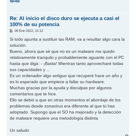
dpialp
i
b
a
Re: Al inicio el disco duro se ejecuta a casi el
100% de su potencia
M
06 Ene 2022, 15:12
e
n
Si todo apunta a sustituir las RAM, va a resultar algo cara la
s
solución.
a
j
Bueno, ahora que sé que no es un malware me quedo
e
relativamente tranquilo y probablemente aguante con el PC
hasta que diga: - ¡Basta! Mientras tanto aprovecharé todas
sus capacidades y ...
Es un ordenador algo antiguo que recuperé hace un año y
es lo esperado que empiece a fallar su hardware.
Muchas gracias por la ayuda y disculpas por algunos
comentarios que te hice.
Ello se debió a que en otras momentos el abordaje de los
problemas desde zonavirus era diferente al que tú has
adoptado. Supongo que el SO ha mejorado y la detección
de malware requiere una metodología distinta
Un saludo
A