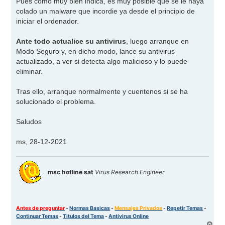
Pues como muy bien indica, es muy posible que se le haya
s
colado un malware que incordie ya desde el principio de
a
j
iniciar el ordenador.
e
Ante todo actualice su antivirus
, luego arranque en
Modo Seguro y, en dicho modo, lance su antivirus
actualizado, a ver si detecta algo malicioso y lo puede
eliminar.
Tras ello, arranque normalmente y cuentenos si se ha
solucionado el problema.
Saludos
ms, 28-12-2021
msc hotline sat
Virus Research Engineer
Antes de preguntar
-
Normas Basicas
-
Mensajes Privados
-
Repetir Temas
-
Continuar Temas
-
Titulos del Tema
-
Antivirus Online
A