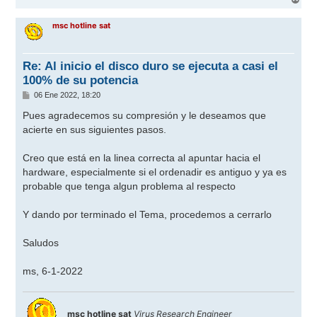
r
r
msc hotline sat
i
b
a
Re: Al inicio el disco duro se ejecuta a casi el
100% de su potencia
M
06 Ene 2022, 18:20
e
n
Pues agradecemos su compresión y le deseamos que
s
acierte en sus siguientes pasos.
a
j
e
Creo que está en la linea correcta al apuntar hacia el
hardware, especialmente si el ordenadir es antiguo y ya es
probable que tenga algun problema al respecto
Y dando por terminado el Tema, procedemos a cerrarlo
Saludos
ms, 6-1-2022
msc hotline sat
Virus Research Engineer