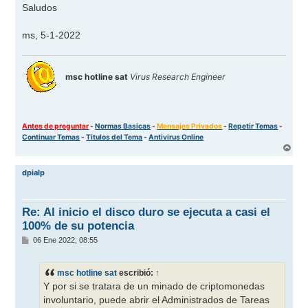
Saludos
ms, 5-1-2022
msc hotline sat
Virus Research Engineer
Antes de preguntar
-
Normas Basicas
-
Mensajes Privados
-
Repetir Temas
-
Continuar Temas
-
Titulos del Tema
-
Antivirus Online
A
r
r
dpialp
i
b
a
Re: Al inicio el disco duro se ejecuta a casi el
100% de su potencia
M
06 Ene 2022, 08:55
e
n
s
msc hotline sat
escribió:
↑
a
j
Y por si se tratara de un minado de criptomonedas
e
involuntario, puede abrir el Administrados de Tareas