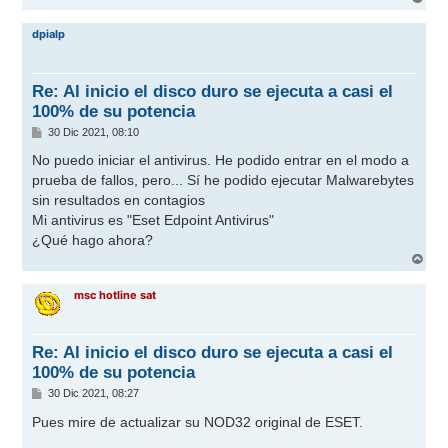
r
r
dpialp
i
b
a
Re: Al inicio el disco duro se ejecuta a casi el
100% de su potencia
M
30 Dic 2021, 08:10
e
n
No puedo iniciar el antivirus. He podido entrar en el modo a
s
prueba de fallos, pero... Sí he podido ejecutar Malwarebytes
a
j
sin resultados en contagios
e
Mi antivirus es "Eset Edpoint Antivirus"
¿Qué hago ahora?
A
r
r
msc hotline sat
i
b
a
Re: Al inicio el disco duro se ejecuta a casi el
100% de su potencia
M
30 Dic 2021, 08:27
e
n
Pues mire de actualizar su NOD32 original de ESET.
s
a