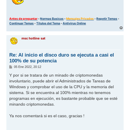
Antes de preguntar
-
Normas Basicas
-
Mensajes Privados
-
Repetir Temas
-
Continuar Temas
-
Titulos del Tema
-
Antivirus Online
A
r
r
msc hotline sat
i
b
a
Re: Al inicio el disco duro se ejecuta a casi el
100% de su potencia
M
05 Ene 2022, 20:12
e
n
Y por si se tratara de un minado de criptomonedas
s
involuntario, puede abrir el Administrados de Tareas de
a
j
Windows y comprobar el uso de la CPU y la memoria del
e
sistema. Si se encuentra al 100% mientras no tenemos
programas en ejecución, es bastante probable que se esté
minando criptomonedas.
Ya nos comentará si es el caso, gracias !