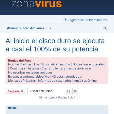
zona
virus
Registrarse
Identificarse
B
Inicio
Foro Antivirus
u
Al inicio el disco duro se ejecuta
s
a casi el 100% de su potencia
c
a
Reglas del Foro
r
Normas Basicas
|
Los Titulos, dicen mucho
|
No postear en paralelo
|
Continua en tu tema
|
Cierra tu tema, antes de abrir otro
|
No escribas en temas antiguos
Enlaces a web/mail/blog/Msn NO estan permitidos
|
Mensajes Privados
|
Informes de resultados
|
Antivirus Online
Buscar
Búsqueda avanzada
Cerrado
19 mensajes • Página
1
de
1
dpialp