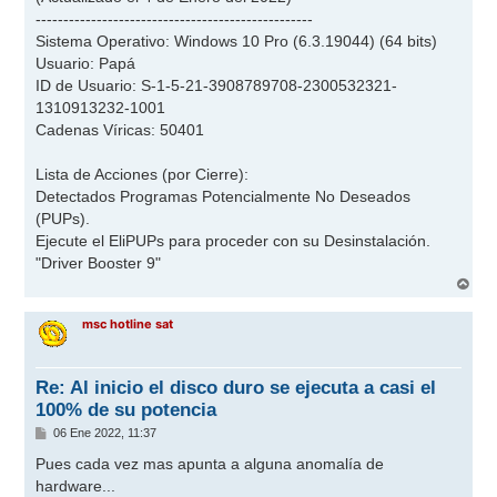
--------------------------------------------------
Sistema Operativo: Windows 10 Pro (6.3.19044) (64 bits)
Usuario: Papá
ID de Usuario: S-1-5-21-3908789708-2300532321-
1310913232-1001
Cadenas Víricas: 50401
Lista de Acciones (por Cierre):
Detectados Programas Potencialmente No Deseados
(PUPs).
Ejecute el EliPUPs para proceder con su Desinstalación.
"Driver Booster 9"
A
r
r
msc hotline sat
i
b
a
Re: Al inicio el disco duro se ejecuta a casi el
100% de su potencia
M
06 Ene 2022, 11:37
e
n
Pues cada vez mas apunta a alguna anomalía de
s
hardware...
a