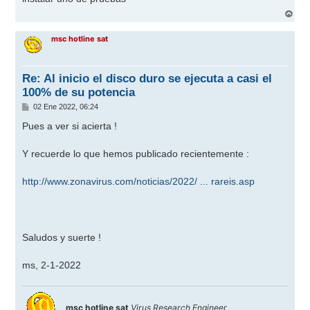
a
j
A
e
r
r
msc hotline sat
i
b
a
Re: Al inicio el disco duro se ejecuta a casi el
100% de su potencia
M
02 Ene 2022, 06:24
e
n
Pues a ver si acierta !
s
a
j
Y recuerde lo que hemos publicado recientemente :
e
http://www.zonavirus.com/noticias/2022/ ... rareis.asp
Saludos y suerte !
ms, 2-1-2022
msc hotline sat
Virus Research Engineer