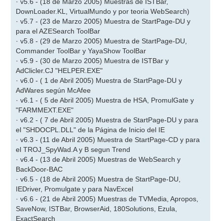
· v5.6 - (18 de Marzo 2005) Muestras de ISTBar,
DownLoader.KL, VirtualMundo y por teoria WebSearch)
· v5.7 - (23 de Marzo 2005) Muestra de StartPage-DU y
para el AZESearch ToolBar
· v5.8 - (29 de Marzo 2005) Muestra de StartPage-DU,
Commander ToolBar y YayaShow ToolBar
· v5.9 - (30 de Marzo 2005) Muestra de ISTBar y
AdClicler.CJ "HELPER.EXE"
· v6.0 - ( 1 de Abril 2005) Muestra de StartPage-DU y
AdWares según McAfee
· v6.1 - ( 5 de Abril 2005) Muestra de HSA, PromulGate y
"FARMMEXT.EXE"
· v6.2 - ( 7 de Abril 2005) Muestra de StartPage-DU y para
el "SHDOCPL.DLL" de la Página de Inicio del IE
· v6.3 - (11 de Abril 2005) Muestra de StartPage-CD y para
el TROJ_SpyWad.A y B segun Trend
· v6.4 - (13 de Abril 2005) Muestras de WebSearch y
BackDoor-BAC
· v6.5 - (18 de Abril 2005) Muestra de StartPage-DU,
IEDriver, Promulgate y para NavExcel
· v6.6 - (21 de Abril 2005) Muestras de TVMedia, Apropos,
SaveNow, ISTBar, BrowserAid, 180Solutions, Ezula,
ExactSearch