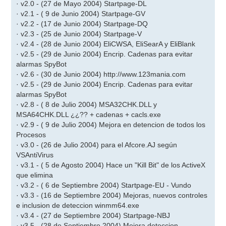
· v2.0 - (27 de Mayo 2004) Startpage-DL
a
j
· v2.1 - ( 9 de Junio 2004) Startpage-GV
e
· v2.2 - (17 de Junio 2004) Startpage-DQ
· v2.3 - (25 de Junio 2004) Startpage-V
· v2.4 - (28 de Junio 2004) EliCWSA, EliSearA y EliBlank
· v2.5 - (29 de Junio 2004) Encrip. Cadenas para evitar
alarmas SpyBot
· v2.6 - (30 de Junio 2004) http://www.123mania.com
· v2.5 - (29 de Junio 2004) Encrip. Cadenas para evitar
alarmas SpyBot
· v2.8 - ( 8 de Julio 2004) MSA32CHK.DLL y
MSA64CHK.DLL ¿¿?? + cadenas + cacls.exe
· v2.9 - ( 9 de Julio 2004) Mejora en detencion de todos los
Procesos
· v3.0 - (26 de Julio 2004) para el Afcore.AJ según
VSAntiVirus
· v3.1 - ( 5 de Agosto 2004) Hace un "Kill Bit" de los ActiveX
que elimina
· v3.2 - ( 6 de Septiembre 2004) Startpage-EU - Vundo
· v3.3 - (16 de Septiembre 2004) Mejoras, nuevos controles
e inclusion de deteccion winmm64.exe
· v3.4 - (27 de Septiembre 2004) Startpage-NBJ
· v3.5 - (28 de Septiembre 2004) Mejora deteccion