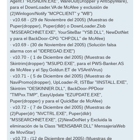
Agent.I "RDSNDIN.EXE", WareOut(Dropper y AntiSpyWare),
para el DownLoader.VA de McAfee y exclusión de
(2)Winlogon/Notify "MCPCLIENT" y "WB")
· v10.68 - (29 de Noviembre del 2005) (Muestras de
Puper(dropper), Puper(dldr) o DownLoader.Zlob
"MSSEARCHNET.EXE", YourSiteBar "YSB.DLL", NewDotNet
y para el BackDoor-CPG "CHP.DLL" de McAfee)
· v10.69 - (30 de Noviembre del 2005) (Solución falsa
alarma con el "IDEREGAD.EXE")
· v10.70 - ( 1 de Diciembre del 2005) (Muestras de
Skintrim(dropper) "MSUPD.EXE", para el PWS-Banker.AS
de McAfee y el Spy.Goldun.ET de VSAntiVirus)
· v10.71 - ( 5 de Diciembre del 2005) (Muestras de
NaviPromo(dropper), UpLoader-R, ISTBar "IINSTALL.EXE",
Skintrim "OESKINNER.DLL", BackDoor-PPDoor
"TMPxx.TMP", EasyUpdate "EZUPDATE.EXE",
Puper(dropper) y para el QuickBar de McAfee)
· v10.72 - ( 7 de Diciembre del 2005) (Muestras de
(2)Puper(dr) "NVCTRL.EXE", Puper(dldr)
"MSSEARCHNET.EXE", (2)NewDotNet y Excluida la
eliminación de la Class "MENSABAR.DLL" MensajeriaWeb
de MoviStar)
· v10.73 - (12 de Diciembre del 2005) (Muestras de