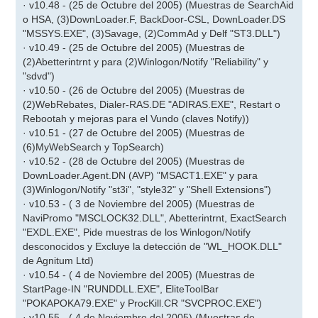
· v10.48 - (25 de Octubre del 2005) (Muestras de SearchAid
o HSA, (3)DownLoader.F, BackDoor-CSL, DownLoader.DS
"MSSYS.EXE", (3)Savage, (2)CommAd y Delf "ST3.DLL")
· v10.49 - (25 de Octubre del 2005) (Muestras de
(2)Abetterintrnt y para (2)Winlogon/Notify "Reliability" y
"sdvd")
· v10.50 - (26 de Octubre del 2005) (Muestras de
(2)WebRebates, Dialer-RAS.DE "ADIRAS.EXE", Restart o
Rebootah y mejoras para el Vundo (claves Notify))
· v10.51 - (27 de Octubre del 2005) (Muestras de
(6)MyWebSearch y TopSearch)
· v10.52 - (28 de Octubre del 2005) (Muestras de
DownLoader.Agent.DN (AVP) "MSACT1.EXE" y para
(3)Winlogon/Notify "st3i", "style32" y "Shell Extensions")
· v10.53 - ( 3 de Noviembre del 2005) (Muestras de
NaviPromo "MSCLOCK32.DLL", Abetterintrnt, ExactSearch
"EXDL.EXE", Pide muestras de los Winlogon/Notify
desconocidos y Excluye la detección de "WL_HOOK.DLL"
de Agnitum Ltd)
· v10.54 - ( 4 de Noviembre del 2005) (Muestras de
StartPage-IN "RUNDDLL.EXE", EliteToolBar
"POKAPOKA79.EXE" y ProcKill.CR "SVCPROC.EXE")
· v10.55 - ( 4 de Noviembre del 2005) (Muestras de