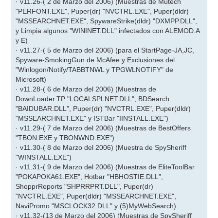
· v11.26-( 2 de Marzo del 2006) (Muestras de Mutech
"PERFONT.EXE", Puper(dr) "NVCTRL.EXE", Puper(dldr)
"MSSEARCHNET.EXE", SpywareStrike(dldr) "DXMPP.DLL",
y Limpia algunos "WININET.DLL" infectados con ALEMOD.A
y E)
· v11.27-( 5 de Marzo del 2006) (para el StartPage-JA,JC,
Spyware-SmokingGun de McAfee y Exclusiones del
"Winlogon/Notify/TABBTNWL y TPGWLNOTIFY" de
Microsoft)
· v11.28-( 6 de Marzo del 2006) (Muestras de
DownLoader.TP "LOCALSPLNET.DLL", BDSearch
"BAIDUBAR.DLL", Puper(dr) "NVCTRL.EXE", Puper(dldr)
"MSSEARCHNET.EXE" y ISTBar "IINSTALL.EXE")
· v11.29-( 7 de Marzo del 2006) (Muestras de BestOffers
"TBON.EXE y TBONWND.EXE")
· v11.30-( 8 de Marzo del 2006) (Muestra de SpySheriff
"WINSTALL.EXE")
· v11.31-( 9 de Marzo del 2006) (Muestras de EliteToolBar
"POKAPOKA61.EXE", Hotbar "HBHOSTIE.DLL",
ShopprReports "SHPRRPRT.DLL", Puper(dr)
"NVCTRL.EXE", Puper(dldr) "MSSEARCHNET.EXE",
NaviPromo "MSCLOCK32.DLL" y (5)MyWebSearch)
· v11.32-(13 de Marzo del 2006) (Muestras de SpySheriff