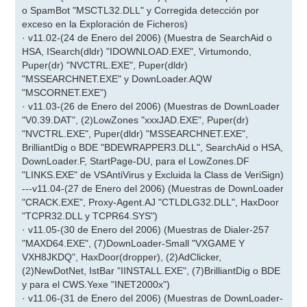
o SpamBot "MSCTL32.DLL" y Corregida detección por
exceso en la Exploración de Ficheros)
· v11.02-(24 de Enero del 2006) (Muestra de SearchAid o
HSA, ISearch(dldr) "IDOWNLOAD.EXE", Virtumondo,
Puper(dr) "NVCTRL.EXE", Puper(dldr)
"MSSEARCHNET.EXE" y DownLoader.AQW
"MSCORNET.EXE")
· v11.03-(26 de Enero del 2006) (Muestras de DownLoader
"V0.39.DAT", (2)LowZones "xxxJAD.EXE", Puper(dr)
"NVCTRL.EXE", Puper(dldr) "MSSEARCHNET.EXE",
BrilliantDig o BDE "BDEWRAPPER3.DLL", SearchAid o HSA,
DownLoader.F, StartPage-DU, para el LowZones.DF
"LINKS.EXE" de VSAntiVirus y Excluida la Class de VeriSign)
---v11.04-(27 de Enero del 2006) (Muestras de DownLoader
"CRACK.EXE", Proxy-Agent.AJ "CTLDLG32.DLL", HaxDoor
"TCPR32.DLL y TCPR64.SYS")
· v11.05-(30 de Enero del 2006) (Muestras de Dialer-257
"MAXD64.EXE", (7)DownLoader-Small "VXGAME Y
VXH8JKDQ", HaxDoor(dropper), (2)AdClicker,
(2)NewDotNet, IstBar "IINSTALL.EXE", (7)BrilliantDig o BDE
y para el CWS.Yexe "INET2000x")
· v11.06-(31 de Enero del 2006) (Muestras de DownLoader-