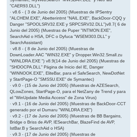
"CAER93.DLL")
· v8.6 - ( 3 de Junio del 2005) (Muestras de IPSentry
"ALCHEM.EXE", Abetterintrnt "NAIL.EXE", BackDoor-CQQ y
Danger "SPOOLSRV32.EXE y SRPCSRV32.DLL")v8.7( 6 de
Junio del 2005) (Muestras de Puper "INTMON.EXE",
SearchAid o HSA, DFC o Dyfuca "WSEM303.DLL" y
SearchAssistant)
· v8.8 - ( 8 de Junio del 2005) (Muestras de
DownLoader.AAC "WIN32.EXE" y Dropper.Win32.Small.zu
"WINLDRA.EXE ") v8.9(14 de Junio del 2005) (Muestras de
"SHDOCPA.DLL" Página de Inicio del IE, Danger
"WINNOOK.EXE", EliteBar, para el SafeSearch, NewDotNet
y StartPage-O "SMSSU.EXE" de Symantec)
· v9.0 - (15 de Junio del 2005) (Muestras de AZESearch,
QLowZones, StartPage-O, para el NetZany de Trend y para
el "WinUpdate Media Access" de Zona Virus)
· v9.1 - (16 de Junio del 2005) (Muestras de BackDoor-CCT
generado por el Dumaru "WINLDRA.EXE")
· v9.2 - (17 de Junio del 2005) (Muestras de BB Bargains,
Bridge o Briss de AVP, IESearchBar, BlazeFind de AVP,
IstBar.B y SearchAid o HSA)
· v9.3 - (17 de Junio del 2005) (Muestras de