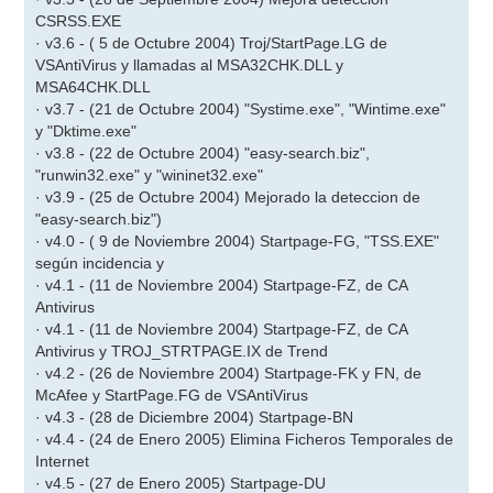
CSRSS.EXE
· v3.6 - ( 5 de Octubre 2004) Troj/StartPage.LG de
VSAntiVirus y llamadas al MSA32CHK.DLL y
MSA64CHK.DLL
· v3.7 - (21 de Octubre 2004) "Systime.exe", "Wintime.exe"
y "Dktime.exe"
· v3.8 - (22 de Octubre 2004) "easy-search.biz",
"runwin32.exe" y "wininet32.exe"
· v3.9 - (25 de Octubre 2004) Mejorado la deteccion de
"easy-search.biz")
· v4.0 - ( 9 de Noviembre 2004) Startpage-FG, "TSS.EXE"
según incidencia y
· v4.1 - (11 de Noviembre 2004) Startpage-FZ, de CA
Antivirus
· v4.1 - (11 de Noviembre 2004) Startpage-FZ, de CA
Antivirus y TROJ_STRTPAGE.IX de Trend
· v4.2 - (26 de Noviembre 2004) Startpage-FK y FN, de
McAfee y StartPage.FG de VSAntiVirus
· v4.3 - (28 de Diciembre 2004) Startpage-BN
· v4.4 - (24 de Enero 2005) Elimina Ficheros Temporales de
Internet
· v4.5 - (27 de Enero 2005) Startpage-DU