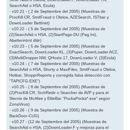
SearchAid o HSA, Ezula)
· v10.21 - ( 2 de Septiembre del 2005) (Muestras de
ProcKill.CR, SmitFraud o Oleloa, AZESearch, ISTbar y
DownLoader BettInet)
· v10.22 - ( 5 de Septiembre del 2005) (Muestras de
(2)SearchAid o HSA, (2)StartPage-DU (Pag.Ini),
Abetterintrnt dldr)
· v10.23 - ( 5 de Septiembre del 2005) (Muestras de
ExactSearch, DownLoader.KL, (3)Puper, DownLoader.ACZ,
(3)MultiDropper.NW, QHosts-17, DownLoader.V, (3)Ezula)
· v10.24 - ( 7 de Septiembre del 2005) (Muestras de
SearchAid o HSA, Shorty o MaxiFiles, SmitFraud o Oleloa,
Hotbar, ShopprReports y corregida falsa detección con
"TAPICFG.EXE")
· v10.25 - ( 8 de Septiembre del 2005) (Muestras de
(2)ProcKill.CR, SrchRedir o Searcher de AVP y para el
Sternis de McAfee y EliteBar "PockaPocka*.exe" según
ZonaVirus)
· v10.26 - ( 9 de Septiembre del 2005) (Muestra de
BackDoor-CUG)
· v10.27 - (12 de Septiembre del 2005) (Muestras de
SearchAid o HSA, (2)DownLoader.F y mejoras para el