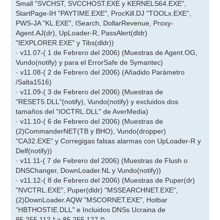
Small "SVCHST, SVCCHOST.EXE y KERNELS64.EXE",
StartPage-IH "PAYTIME.EXE", ProcKill.DJ "TOOLx.EXE",
PWS-JA "KL.EXE", ISearch, DollarRevenue, Proxy-
Agent.AJ(dr), UpLoader-R, PassAlert(dldr)
"IEXPLORER.EXE" y Tibs(dldr))
· v11.07-( 1 de Febrero del 2006) (Muestras de Agent.OG,
Vundo(notify) y para el ErrorSafe de Symantec)
· v11.08-( 2 de Febrero del 2006) (Añadido Parámetro
/Salta1516)
· v11.09-( 3 de Febrero del 2006) (Muestras de
"RESET5.DLL"(notify), Vundo(notify) y excluidos dos
tamaños del "IOCTRL.DLL" de AverMedia)
· v11.10-( 6 de Febrero del 2006) (Muestras de
(2)CommanderNET(TB y BHO), Vundo(dropper)
"CA32.EXE" y Corregigas falsas alarmas con UpLoader-R y
Delf(notify))
· v11.11-( 7 de Febrero del 2006) (Muestras de Flush o
DNSChanger, DownLoader.NL y Vundo(notify))
· v11.12-( 8 de Febrero del 2006) (Muestras de Puper(dr)
"NVCTRL.EXE", Puper(dldr) "MSSEARCHNET.EXE",
(2)DownLoader.AQW "MSCORNET.EXE", Hotbar
"HBTHOSTIE.DLL" e Incluidos DNSs Ucraina de
85.255.112.* a 85.255.127.*)