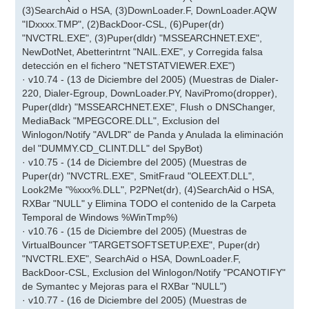
(3)SearchAid o HSA, (3)DownLoader.F, DownLoader.AQW
"IDxxxx.TMP", (2)BackDoor-CSL, (6)Puper(dr)
"NVCTRL.EXE", (3)Puper(dldr) "MSSEARCHNET.EXE",
NewDotNet, Abetterintrnt "NAIL.EXE", y Corregida falsa
detección en el fichero "NETSTATVIEWER.EXE")
· v10.74 - (13 de Diciembre del 2005) (Muestras de Dialer-
220, Dialer-Egroup, DownLoader.PY, NaviPromo(dropper),
Puper(dldr) "MSSEARCHNET.EXE", Flush o DNSChanger,
MediaBack "MPEGCORE.DLL", Exclusion del
Winlogon/Notify "AVLDR" de Panda y Anulada la eliminación
del "DUMMY.CD_CLINT.DLL" del SpyBot)
· v10.75 - (14 de Diciembre del 2005) (Muestras de
Puper(dr) "NVCTRL.EXE", SmitFraud "OLEEXT.DLL",
Look2Me "%xxx%.DLL", P2PNet(dr), (4)SearchAid o HSA,
RXBar "NULL" y Elimina TODO el contenido de la Carpeta
Temporal de Windows %WinTmp%)
· v10.76 - (15 de Diciembre del 2005) (Muestras de
VirtualBouncer "TARGETSOFTSETUP.EXE", Puper(dr)
"NVCTRL.EXE", SearchAid o HSA, DownLoader.F,
BackDoor-CSL, Exclusion del Winlogon/Notify "PCANOTIFY"
de Symantec y Mejoras para el RXBar "NULL")
· v10.77 - (16 de Diciembre del 2005) (Muestras de