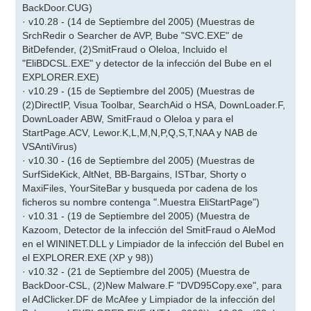
BackDoor.CUG)
· v10.28 - (14 de Septiembre del 2005) (Muestras de
SrchRedir o Searcher de AVP, Bube "SVC.EXE" de
BitDefender, (2)SmitFraud o Oleloa, Incluido el
"EliBDCSL.EXE" y detector de la infección del Bube en el
EXPLORER.EXE)
· v10.29 - (15 de Septiembre del 2005) (Muestras de
(2)DirectIP, Visua Toolbar, SearchAid o HSA, DownLoader.F,
DownLoader ABW, SmitFraud o Oleloa y para el
StartPage.ACV, Lewor.K,L,M,N,P,Q,S,T,NAA y NAB de
VSAntiVirus)
· v10.30 - (16 de Septiembre del 2005) (Muestras de
SurfSideKick, AltNet, BB-Bargains, ISTbar, Shorty o
MaxiFiles, YourSiteBar y busqueda por cadena de los
ficheros su nombre contenga ".Muestra EliStartPage")
· v10.31 - (19 de Septiembre del 2005) (Muestra de
Kazoom, Detector de la infección del SmitFraud o AleMod
en el WININET.DLL y Limpiador de la infección del Bubel en
el EXPLORER.EXE (XP y 98))
· v10.32 - (21 de Septiembre del 2005) (Muestra de
BackDoor-CSL, (2)New Malware.F "DVD95Copy.exe", para
el AdClicker.DF de McAfee y Limpiador de la infección del