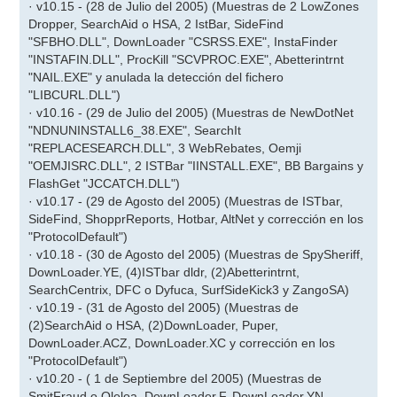
· v10.15 - (28 de Julio del 2005) (Muestras de 2 LowZones
Dropper, SearchAid o HSA, 2 IstBar, SideFind
"SFBHO.DLL", DownLoader "CSRSS.EXE", InstaFinder
"INSTAFIN.DLL", ProcKill "SCVPROC.EXE", Abetterintrnt
"NAIL.EXE" y anulada la detección del fichero
"LIBCURL.DLL")
· v10.16 - (29 de Julio del 2005) (Muestras de NewDotNet
"NDNUNINSTALL6_38.EXE", SearchIt
"REPLACESEARCH.DLL", 3 WebRebates, Oemji
"OEMJISRC.DLL", 2 ISTBar "IINSTALL.EXE", BB Bargains y
FlashGet "JCCATCH.DLL")
· v10.17 - (29 de Agosto del 2005) (Muestras de ISTbar,
SideFind, ShopprReports, Hotbar, AltNet y corrección en los
"ProtocolDefault")
· v10.18 - (30 de Agosto del 2005) (Muestras de SpySheriff,
DownLoader.YE, (4)ISTbar dldr, (2)Abetterintrnt,
SearchCentrix, DFC o Dyfuca, SurfSideKick3 y ZangoSA)
· v10.19 - (31 de Agosto del 2005) (Muestras de
(2)SearchAid o HSA, (2)DownLoader, Puper,
DownLoader.ACZ, DownLoader.XC y corrección en los
"ProtocolDefault")
· v10.20 - ( 1 de Septiembre del 2005) (Muestras de
SmitFraud o Oleloa, DownLoader.F, DownLoader.YN,