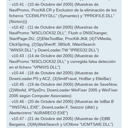
· v10.41 - (10 de Octubre del 2005) (Muestras de
NaviPromo, ProcKill.CR y Exclusion de la eliminación de los
ficheros "CCEMLPXY.DLL" (Symantec) y "PPROFILE.DLL"
(Norton)))
· v10.42 - (11 de Octubre del 2005) (Muestras de
NaviPromo "MSCLOCK32.DLL", Flush o DNSChanger,
StartPage-DU, (2)EliteToolBar, ProcKill-JKill, (4)TVMedia,
ClickSpring, (2)SpySheriff, SBSoft, IWantSearch
"WINSX.DLL" y DownLoader.TW "IPREG32.DLL")
· v10.43 - (14 de Octubre del 2005) (Muestras de
NaviPromo "MSCLOCK32.DLL" y corregida falsa detección
en el fichero "VPMVIS.DLL")
· v10.44 - (18 de Octubre del 2005) (Muestras de
DownLoader.PS y ACZ, (3)SmitFraud, HotBar y EliteBar)
· v10.45 - (19 de Octubre del 2005) (Muestras de SaveNow,
(2)WinAd, IPSysDrv, DownLoader WinFixer 2005 y WinFixer
2005 según Computer Associates)
· v10.46 - (20 de Octubre del 2005) (Muestras de IstBar.B
""IINSTALL.EXE", DownLoader.F, Swizzor (dldr) y
Abetterintrnt "AURARECO.EXE")
· v10.47 - (21 de Octubre del 2005) (Muestras de (3)BB
Bargains, (3)MyWebSearch y UCMore "UCMTSAIE.DLL")