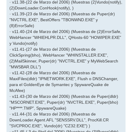
· v11.38-(22 de Marzo del 2006) (Muestras (2)Vundo(notify),
(2)DownLoader.ConHook(notify), )
· v11.39-(23 de Marzo del 2006) (Muestras de Puper(dr)
"NVCTRL.EXE", BestOffers "TBONWND.EXE" y
(8)ErrorSafe)
· v11.40-(24 de Marzo del 2006) (Muestras de (2)ErrorSafe,
WebHancer "WHIEHLPR.DLL", QHosts-60 "HOWIPER.EXE"
y Vundo(notify)
· v11.41-(27 de Marzo del 2006) (Muestras de
ClickSpring(bho), WebHancer "WHINSTALLER.EXE",
(2)MailSkinner, Puper(dr) "NVCTRL.EXE" y MyWebSearch
"MWSBAR.DLL")
· v11.42-(28 de Marzo del 2006) (Muestras de
MaxiFiles(dldr) "IPNETWORK.EXE", Flush o DNSChanger,
para el GoldenEye de Symantec y SpywareQuake de
McAfee)
· v11.43-(30 de Marzo del 2006) (Muestras de Puper(dldr)
"MSCORNET.EXE", Puper(dr) "NVCTRL.EXE", Puper(bho)
"HP****.TMP", SpywareQuake)
· v11.44-(31 de Marzo del 2006) (Muestras de
DownLoader.Agent.AFL "SENSSRV.DLL", ProcKill.CR
"SVCPROC.EXE", Vundo(dr) "CZ32.EXE") )
· v11.45-( 3 de Abril del 2006) (Muestras de (3)Puper(dldr)