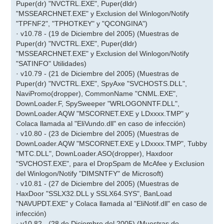
Puper(dr) "NVCTRL.EXE", Puper(dldr)
"MSSEARCHNET.EXE" y Exclusion del Winlogon/Notify
"TPFNF2", "TPHOTKEY" y "QCONGINA")
· v10.78 - (19 de Diciembre del 2005) (Muestras de
Puper(dr) "NVCTRL.EXE", Puper(dldr)
"MSSEARCHNET.EXE" y Exclusion del Winlogon/Notify
"SATINFO" Utilidades)
· v10.79 - (21 de Diciembre del 2005) (Muestras de
Puper(dr) "NVCTRL.EXE", SpyAxe "SVCHOSTS.DLL",
NaviPromo(dropper), CommonName "CNML.EXE",
DownLoader.F, SpySweeper "WRLOGONNTF.DLL",
DownLoader.AQW "MSCORNET.EXE y LDxxxx.TMP" y
Colaca llamada al "EliVundo.dll" en caso de infección)
· v10.80 - (23 de Diciembre del 2005) (Muestras de
DownLoader.AQW "MSCORNET.EXE y LDxxxx.TMP", Tubby
"MTC.DLL", DownLoader.ASO(dropper), Haxdoor
"SVCHOST.EXE", para el DropSpam de McAfee y Exclusion
del Winlogon/Notify "DIMSNTFY" de Microsoft)
· v10.81 - (27 de Diciembre del 2005) (Muestras de
HaxDoor "SSLX32.DLL y SSLX64.SYS", BanLoad
"NAVUPDT.EXE" y Colaca llamada al "EliNotif.dll" en caso de
infección)
· v10.82 - (28 de Diciembre del 2005) (Muestras de