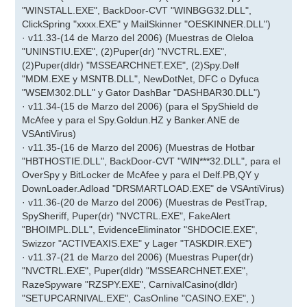
"WINSTALL.EXE", BackDoor-CVT "WINBGG32.DLL",
ClickSpring "xxxx.EXE" y MailSkinner "OESKINNER.DLL")
· v11.33-(14 de Marzo del 2006) (Muestras de Oleloa
"UNINSTIU.EXE", (2)Puper(dr) "NVCTRL.EXE",
(2)Puper(dldr) "MSSEARCHNET.EXE", (2)Spy.Delf
"MDM.EXE y MSNTB.DLL", NewDotNet, DFC o Dyfuca
"WSEM302.DLL" y Gator DashBar "DASHBAR30.DLL")
· v11.34-(15 de Marzo del 2006) (para el SpyShield de
McAfee y para el Spy.Goldun.HZ y Banker.ANE de
VSAntiVirus)
· v11.35-(16 de Marzo del 2006) (Muestras de Hotbar
"HBTHOSTIE.DLL", BackDoor-CVT "WIN***32.DLL", para el
OverSpy y BitLocker de McAfee y para el Delf.PB,QY y
DownLoader.Adload "DRSMARTLOAD.EXE" de VSAntiVirus)
· v11.36-(20 de Marzo del 2006) (Muestras de PestTrap,
SpySheriff, Puper(dr) "NVCTRL.EXE", FakeAlert
"BHOIMPL.DLL", EvidenceEliminator "SHDOCIE.EXE",
Swizzor "ACTIVEAXIS.EXE" y Lager "TASKDIR.EXE")
· v11.37-(21 de Marzo del 2006) (Muestras Puper(dr)
"NVCTRL.EXE", Puper(dldr) "MSSEARCHNET.EXE",
RazeSpyware "RZSPY.EXE", CarnivalCasino(dldr)
"SETUPCARNIVAL.EXE", CasOnline "CASINO.EXE", )