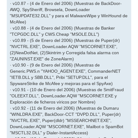
· v10.87 - (4 de Enero del 2006) (Muestras de BackDoor-
AWQ, SpySheriff, Browsela, DownLoader
"MSUPDATE32.DLL" y para el MalwareWipe y WinHound de
McAfee)
· v10.88 - (4 de Enero del 2006) (Muestras de Banker
"TCPGDC.DLL" y CWS.Cheap "MSOLE.DLL")
· v10.89 - (5 de Enero del 2006) (Muestras de Puper(dr)
"NVCTRL.EXE", DownLoader.AQW "MSCORNET.EXE",
(2)NewDotNet, (2)Skintrim y Corregida falsa alarma con
"ZAUNINST.EXE" de ZoneAlarm)
· v10.90 - (9 de Enero del 2006) (Muestras de
Generic.PWS.n "YAHOO_AGENT.EXE", CommanderNET
"IETB.DLL y SBB.DLL", Pribi "SETUP.DLL", para el
SpywareStrike de McAfee y mejoras para el SpyAxe)
· v10.91 - (10 de Enero del 2006) (Muestras de SmitFraud
"OLEEXT.DLL", DownLoader.AQW "MSCORNET.EXE y
Exploración de ficheros víricos por Nombre)
· v10.92 - (11 de Enero del 2006) (Muestras de Dumaru
"WINLDRA.EXE", BackDoor-CCT "DVPD.DLL", Puper(dr)
"NVCTRL.EXE", Puper(dldr) "MSSEARCHNET.EXE",
DownLoader.AQW "MSCORNET.EXE", Mailbot o SpamBot
"MSCTL32.DLL" y Dialer-InstantAccess)