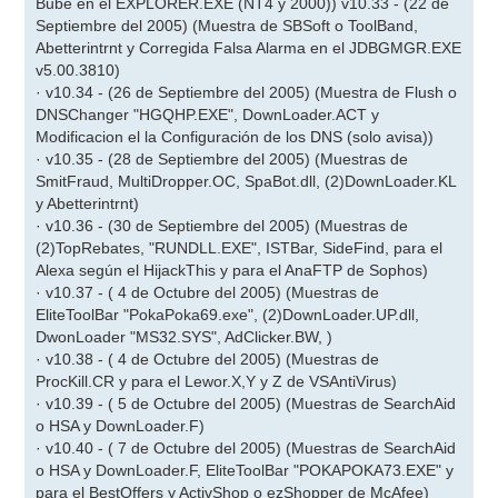
Bube en el EXPLORER.EXE (NT4 y 2000)) v10.33 - (22 de
Septiembre del 2005) (Muestra de SBSoft o ToolBand,
Abetterintrnt y Corregida Falsa Alarma en el JDBGMGR.EXE
v5.00.3810)
· v10.34 - (26 de Septiembre del 2005) (Muestra de Flush o
DNSChanger "HGQHP.EXE", DownLoader.ACT y
Modificacion el la Configuración de los DNS (solo avisa))
· v10.35 - (28 de Septiembre del 2005) (Muestras de
SmitFraud, MultiDropper.OC, SpaBot.dll, (2)DownLoader.KL
y Abetterintrnt)
· v10.36 - (30 de Septiembre del 2005) (Muestras de
(2)TopRebates, "RUNDLL.EXE", ISTBar, SideFind, para el
Alexa según el HijackThis y para el AnaFTP de Sophos)
· v10.37 - ( 4 de Octubre del 2005) (Muestras de
EliteToolBar "PokaPoka69.exe", (2)DownLoader.UP.dll,
DwonLoader "MS32.SYS", AdClicker.BW, )
· v10.38 - ( 4 de Octubre del 2005) (Muestras de
ProcKill.CR y para el Lewor.X,Y y Z de VSAntiVirus)
· v10.39 - ( 5 de Octubre del 2005) (Muestras de SearchAid
o HSA y DownLoader.F)
· v10.40 - ( 7 de Octubre del 2005) (Muestras de SearchAid
o HSA y DownLoader.F, EliteToolBar "POKAPOKA73.EXE" y
para el BestOffers y ActivShop o ezShopper de McAfee)