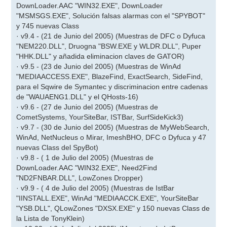
DownLoader.AAC "WIN32.EXE", DownLoader
"MSMSGS.EXE", Solución falsas alarmas con el "SPYBOT"
y 745 nuevas Class
· v9.4 - (21 de Junio del 2005) (Muestras de DFC o Dyfuca
"NEM220.DLL", Druogna "BSW.EXE y WLDR.DLL", Puper
"HHK.DLL" y añadida eliminacion claves de GATOR)
· v9.5 - (23 de Junio del 2005) (Muestras de WinAd
"MEDIAACCESS.EXE", BlazeFind, ExactSearch, SideFind,
para el Sqwire de Symantec y discriminacion entre cadenas
de "WAUAENG1.DLL" y el QHosts-16)
· v9.6 - (27 de Junio del 2005) (Muestras de
CometSystems, YourSiteBar, ISTBar, SurfSideKick3)
· v9.7 - (30 de Junio del 2005) (Muestras de MyWebSearch,
WinAd, NetNucleus o Mirar, ImeshBHO, DFC o Dyfuca y 47
nuevas Class del SpyBot)
· v9.8 - ( 1 de Julio del 2005) (Muestras de
DownLoader.AAC "WIN32.EXE", Need2Find
"ND2FNBAR.DLL", LowZones Dropper)
· v9.9 - ( 4 de Julio del 2005) (Muestras de IstBar
"IINSTALL.EXE", WinAd "MEDIAACCK.EXE", YourSiteBar
"YSB.DLL", QLowZones "DXSX.EXE" y 150 nuevas Class de
la Lista de TonyKlein)