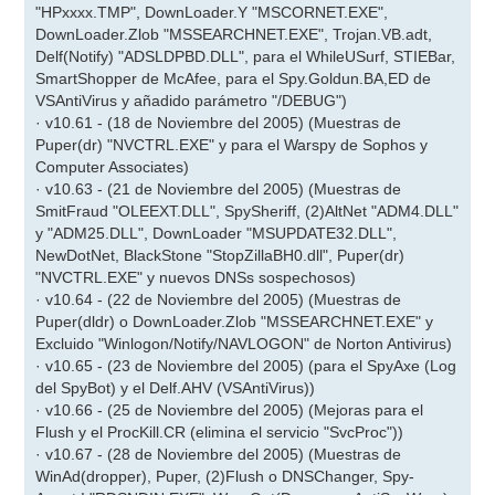
"HPxxxx.TMP", DownLoader.Y "MSCORNET.EXE",
DownLoader.Zlob "MSSEARCHNET.EXE", Trojan.VB.adt,
Delf(Notify) "ADSLDPBD.DLL", para el WhileUSurf, STIEBar,
SmartShopper de McAfee, para el Spy.Goldun.BA,ED de
VSAntiVirus y añadido parámetro "/DEBUG")
· v10.61 - (18 de Noviembre del 2005) (Muestras de
Puper(dr) "NVCTRL.EXE" y para el Warspy de Sophos y
Computer Associates)
· v10.63 - (21 de Noviembre del 2005) (Muestras de
SmitFraud "OLEEXT.DLL", SpySheriff, (2)AltNet "ADM4.DLL"
y "ADM25.DLL", DownLoader "MSUPDATE32.DLL",
NewDotNet, BlackStone "StopZillaBH0.dll", Puper(dr)
"NVCTRL.EXE" y nuevos DNSs sospechosos)
· v10.64 - (22 de Noviembre del 2005) (Muestras de
Puper(dldr) o DownLoader.Zlob "MSSEARCHNET.EXE" y
Excluido "Winlogon/Notify/NAVLOGON" de Norton Antivirus)
· v10.65 - (23 de Noviembre del 2005) (para el SpyAxe (Log
del SpyBot) y el Delf.AHV (VSAntiVirus))
· v10.66 - (25 de Noviembre del 2005) (Mejoras para el
Flush y el ProcKill.CR (elimina el servicio "SvcProc"))
· v10.67 - (28 de Noviembre del 2005) (Muestras de
WinAd(dropper), Puper, (2)Flush o DNSChanger, Spy-