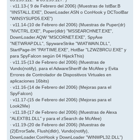
· v11.13-( 9 de Febrero del 2006) (Muestras de IstBar.B
"IINSTALL.EXE", DownLoader.ASN o ConHook y DCToolBar
"WINSYSUPD5.EXE")
· v11.14-(10 de Febrero del 2006) (Muestras de Puper(dr)
"NVCTRL.EXE", Puper(dldr) "MSSEARCHNET.EXE",
DownLoader.AQW "MSCORNET.EXE", SpyAxe
"NETWRAP.DLL", SpywareStrike "WIATWAIN.DLL",
StartPage-IH "PAYTIME.EXE", HotBar "LZWZBRCU.EXE" y
para SpyFalcon según 04 HijackThis)
· v11.15-(13 de Febrero del 2006) (Muestras de
Vundo(notify), para el AdwareSheriff de McAfee y Evita
Errores de Controlador de Dispositivos Virtuales en
aplicaciones 16bits)
· v11.16-(14 de Febrero del 2006) (Mejoras para el
SpyFalcon)
· v11.17-(15 de Febrero del 2006) (Mejoras para el
Look2Me)
· v11.18-(17 de Febrero del 2006) (Muestras de Alexa
"ALEXTB1.DLL" y para el zSearch de McAfee)
· v11.19-(20 de Febrero del 2006) (Muestras de
(2)ErrorSafe, Flush(dldr), Vundo(notify),
DownLoader.ConHook y DownLoader "WINWPL32.DLL")