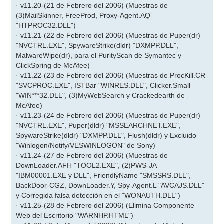
· v11.20-(21 de Febrero del 2006) (Muestras de
(3)MailSkinner, FreeProd, Proxy-Agent.AQ
"HTPROC32.DLL")
· v11.21-(22 de Febrero del 2006) (Muestras de Puper(dr)
"NVCTRL.EXE", SpywareStrike(dldr) "DXMPP.DLL",
MalwareWipe(dr), para el PurityScan de Symantec y
ClickSpring de McAfee)
· v11.22-(23 de Febrero del 2006) (Muestras de ProcKill.CR
"SVCPROC.EXE", ISTBar "WINRES.DLL", Clicker.Small
"WIN***32.DLL", (3)MyWebSearch y Crackedearth de
McAfee)
· v11.23-(24 de Febrero del 2006) (Muestras de Puper(dr)
"NVCTRL.EXE", Puper(dldr) "MSSEARCHNET.EXE",
SpywareStrike(dldr) "DXMPP.DLL", Flush(dldr) y Excluido
"Winlogon/Notify/VESWINLOGON" de Sony)
· v11.24-(27 de Febrero del 2006) (Muestras de
DownLoader.AFH "TOOL2.EXE", (2)PWS-JA
"IBM00001.EXE y DLL", FriendlyName "SMSSRS.DLL",
BackDoor-CGZ, DownLoader.Y, Spy-Agent.L "AVCAJS.DLL"
y Corregida falsa detección en el "WONAUTH.DLL")
· v11.25-(28 de Febrero del 2006) (Elimina Componente
Web del Escritorio "WARNHP.HTML")