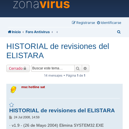
zona
virus
Registrarse
Identificarse
B
Inicio
Foro Antivirus
u
HISTORIAL de revisiones del
s
ELISTARA
c
a
Buscar
Búsqueda avanzada
Cerrado
r
14 mensajes • Página
1
de
1
msc hotline sat
HISTORIAL de revisiones del ELISTARA
M
24 Jul 2008, 14:59
e
n
· v1.9 - (26 de Mayo 2004) Elimina SYSTEM32.EXE
s