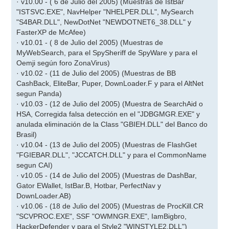
· v10.00 - ( 6 de Julio del 2005) (Muestras de IstBar
"ISTSVC.EXE", NavHelper "NHELPER.DLL", MySearch
"S4BAR.DLL", NewDotNet "NEWDOTNET6_38.DLL" y
FasterXP de McAfee)
· v10.01 - ( 8 de Julio del 2005) (Muestras de
MyWebSearch, para el SpySheriff de SpyWare y para el
Oemji según foro ZonaVirus)
· v10.02 - (11 de Julio del 2005) (Muestras de BB
CashBack, EliteBar, Puper, DownLoader.F y para el AltNet
segun Panda)
· v10.03 - (12 de Julio del 2005) (Muestra de SearchAid o
HSA, Corregida falsa detección en el "JDBGMGR.EXE" y
anulada eliminación de la Class "GBIEH.DLL" del Banco do
Brasil)
· v10.04 - (13 de Julio del 2005) (Muestras de FlashGet
"FGIEBAR.DLL", "JCCATCH.DLL" y para el CommonName
segun CAI)
· v10.05 - (14 de Julio del 2005) (Muestras de DashBar,
Gator EWallet, IstBar.B, Hotbar, PerfectNav y
DownLoader.AB)
· v10.06 - (18 de Julio del 2005) (Muestras de ProcKill.CR
"SCVPROC.EXE", SSF "OWMNGR.EXE", IamBigbro,
HackerDefender y para el Style2 "WINSTYLE2.DLL")