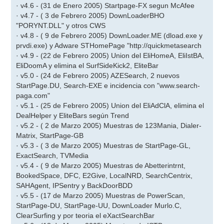
· v4.6 - (31 de Enero 2005) Startpage-FX segun McAfee
· v4.7 - ( 3 de Febrero 2005) DownLoaderBHO
"PORYNT.DLL" y otros CWS
· v4.8 - ( 9 de Febrero 2005) DownLoader.ME (dload.exe y
prvdi.exe) y Adware STHomePage "http://quickmetasearch
· v4.9 - (22 de Febrero 2005) Union del EliHomeA, EliIstBA,
EliDoomA y elimina el SurfSideKick2, EliteBar
· v5.0 - (24 de Febrero 2005) AZESearch, 2 nuevos
StartPage.DU, Search-EXE e incidencia con "www.search-
paga.com"
· v5.1 - (25 de Febrero 2005) Union del EliAdClA, elimina el
DealHelper y EliteBars según Trend
· v5.2 - ( 2 de Marzo 2005) Muestras de 123Mania, Dialer-
Matrix, StartPage-GB
· v5.3 - ( 3 de Marzo 2005) Muestras de StartPage-GL,
ExactSearch, TVMedia
· v5.4 - ( 9 de Marzo 2005) Muestras de Abetterintrnt,
BookedSpace, DFC, E2Give, LocalNRD, SearchCentrix,
SAHAgent, IPSentry y BackDoorBDD
· v5.5 - (17 de Marzo 2005) Muestras de PowerScan,
StartPage-DU, StartPage-UU, DownLoader Murlo.C,
ClearSurfing y por teoria el eXactSearchBar