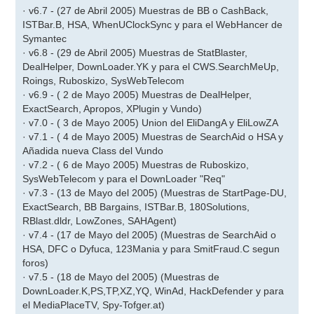
· v6.7 - (27 de Abril 2005) Muestras de BB o CashBack,
ISTBar.B, HSA, WhenUClockSync y para el WebHancer de
Symantec
· v6.8 - (29 de Abril 2005) Muestras de StatBlaster,
DealHelper, DownLoader.YK y para el CWS.SearchMeUp,
Roings, Ruboskizo, SysWebTelecom
· v6.9 - ( 2 de Mayo 2005) Muestras de DealHelper,
ExactSearch, Apropos, XPlugin y Vundo)
· v7.0 - ( 3 de Mayo 2005) Union del EliDangA y EliLowZA
· v7.1 - ( 4 de Mayo 2005) Muestras de SearchAid o HSA y
Añadida nueva Class del Vundo
· v7.2 - ( 6 de Mayo 2005) Muestras de Ruboskizo,
SysWebTelecom y para el DownLoader "Req"
· v7.3 - (13 de Mayo del 2005) (Muestras de StartPage-DU,
ExactSearch, BB Bargains, ISTBar.B, 180Solutions,
RBlast.dldr, LowZones, SAHAgent)
· v7.4 - (17 de Mayo del 2005) (Muestras de SearchAid o
HSA, DFC o Dyfuca, 123Mania y para SmitFraud.C segun
foros)
· v7.5 - (18 de Mayo del 2005) (Muestras de
DownLoader.K,PS,TP,XZ,YQ, WinAd, HackDefender y para
el MediaPlaceTV, Spy-Tofger.at)