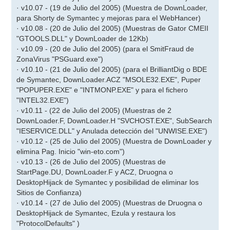
· v10.07 - (19 de Julio del 2005) (Muestra de DownLoader,
para Shorty de Symantec y mejoras para el WebHancer)
· v10.08 - (20 de Julio del 2005) (Muestras de Gator CMEII
"GTOOLS.DLL" y DownLoader de 12Kb)
· v10.09 - (20 de Julio del 2005) (para el SmitFraud de
ZonaVirus "PSGuard.exe")
· v10.10 - (21 de Julio del 2005) (para el BrilliantDig o BDE
de Symantec, DownLoader.ACZ "MSOLE32.EXE", Puper
"POPUPER.EXE" e "INTMONP.EXE" y para el fichero
"INTEL32.EXE")
· v10.11 - (22 de Julio del 2005) (Muestras de 2
DownLoader.F, DownLoader.H "SVCHOST.EXE", SubSearch
"IESERVICE.DLL" y Anulada detección del "UNWISE.EXE")
· v10.12 - (25 de Julio del 2005) (Muestra de DownLoader y
elimina Pag. Inicio "win-eto.com")
· v10.13 - (26 de Julio del 2005) (Muestras de
StartPage.DU, DownLoader.F y ACZ, Druogna o
DesktopHijack de Symantec y posibilidad de eliminar los
Sitios de Confianza)
· v10.14 - (27 de Julio del 2005) (Muestras de Druogna o
DesktopHijack de Symantec, Ezula y restaura los
"ProtocolDefaults" )