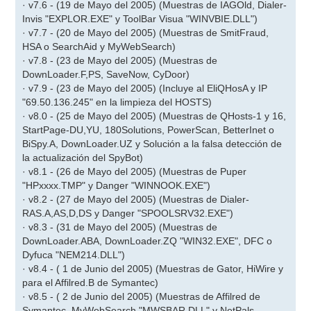
· v7.6 - (19 de Mayo del 2005) (Muestras de IAGOld, Dialer-
Invis "EXPLOR.EXE" y ToolBar Visua "WINVBIE.DLL")
· v7.7 - (20 de Mayo del 2005) (Muestras de SmitFraud,
HSA o SearchAid y MyWebSearch)
· v7.8 - (23 de Mayo del 2005) (Muestras de
DownLoader.F,PS, SaveNow, CyDoor)
· v7.9 - (23 de Mayo del 2005) (Incluye al EliQHosA y IP
"69.50.136.245" en la limpieza del HOSTS)
· v8.0 - (25 de Mayo del 2005) (Muestras de QHosts-1 y 16,
StartPage-DU,YU, 180Solutions, PowerScan, BetterInet o
BiSpy.A, DownLoader.UZ y Solución a la falsa detección de
la actualización del SpyBot)
· v8.1 - (26 de Mayo del 2005) (Muestras de Puper
"HPxxxx.TMP" y Danger "WINNOOK.EXE")
· v8.2 - (27 de Mayo del 2005) (Muestras de Dialer-
RAS.A,AS,D,DS y Danger "SPOOLSRV32.EXE")
· v8.3 - (31 de Mayo del 2005) (Muestras de
DownLoader.ABA, DownLoader.ZQ "WIN32.EXE", DFC o
Dyfuca "NEM214.DLL")
· v8.4 - ( 1 de Junio del 2005) (Muestras de Gator, HiWire y
para el Affilred.B de Symantec)
· v8.5 - ( 2 de Junio del 2005) (Muestras de Affilred de
Symantec, MyWebSearch "MWSBAR.DLL" y NetPals