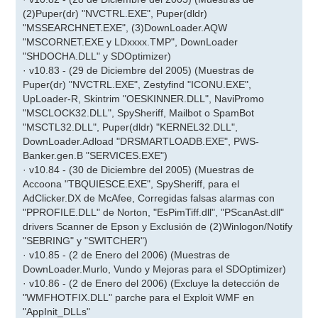
(2)Puper(dr) "NVCTRL.EXE", Puper(dldr)
"MSSEARCHNET.EXE", (3)DownLoader.AQW
"MSCORNET.EXE y LDxxxx.TMP", DownLoader
"SHDOCHA.DLL" y SDOptimizer)
· v10.83 - (29 de Diciembre del 2005) (Muestras de
Puper(dr) "NVCTRL.EXE", Zestyfind "ICONU.EXE",
UpLoader-R, Skintrim "OESKINNER.DLL", NaviPromo
"MSCLOCK32.DLL", SpySheriff, Mailbot o SpamBot
"MSCTL32.DLL", Puper(dldr) "KERNEL32.DLL",
DownLoader.Adload "DRSMARTLOADB.EXE", PWS-
Banker.gen.B "SERVICES.EXE")
· v10.84 - (30 de Diciembre del 2005) (Muestras de
Accoona "TBQUIESCE.EXE", SpySheriff, para el
AdClicker.DX de McAfee, Corregidas falsas alarmas con
"PPROFILE.DLL" de Norton, "EsPimTiff.dll", "PScanAst.dll"
drivers Scanner de Epson y Exclusión de (2)Winlogon/Notify
"SEBRING" y "SWITCHER")
· v10.85 - (2 de Enero del 2006) (Muestras de
DownLoader.Murlo, Vundo y Mejoras para el SDOptimizer)
· v10.86 - (2 de Enero del 2006) (Excluye la detección de
"WMFHOTFIX.DLL" parche para el Exploit WMF en
"AppInit_DLLs"