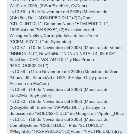
WinFixer 2005, (3)SurfSideKick, CyDoor)
· v10.56 - ( 8 de Noviembre del 2005) (Muestras de
(4)IstBar, Delf "ADSLDPBD.DLL" (2)CyDoor
"CD_CLINT.DLL", CommomName "HTMLEDIT.DLL",
180Solutions "SAIS.EXE", (2)Exclusiones del
Winlogon/Notify y Corregida falsa detección en
"CCEMLPXY.DLL" de Symantec)
· v10.57 - (10 de Noviembre del 2005) (Muestras de Vundo
"NNNON.DLL", NewDotNet "NDNUNINSTALL4_85.EXE",
BackDoor-CFO "WSTART.DLL" y NaviPromo
"MSCLOCK32.DLL")
· v10.58 - (11 de Noviembre del 2005) (Muestras de Gain
"Gtools.dll", SearchAid o HSA, IEHelperObj y para el
Accoona de McAfee)
· v10.59 - (14 de Noviembre del 2005) (Muestras de
Look2Me, SpyFighter)
· v10.60 - (15 de Noviembre del 2005) (Muestras de
(2)SpySheriff, Bankem "APPWIZ.DLL" y Excluye la
detección de "GOEC62~1.DLL" de Google en "AppInit_DLLs
· v10.61 - (18 de Noviembre del 2005) (Muestras de
CometSystems "CSIETB.DLL", Pribi "SETUP.DLL",
XPlugin(dr) "TKSRV98.EXE", (2)Puper "NVCTRL.EXE"(dr) y