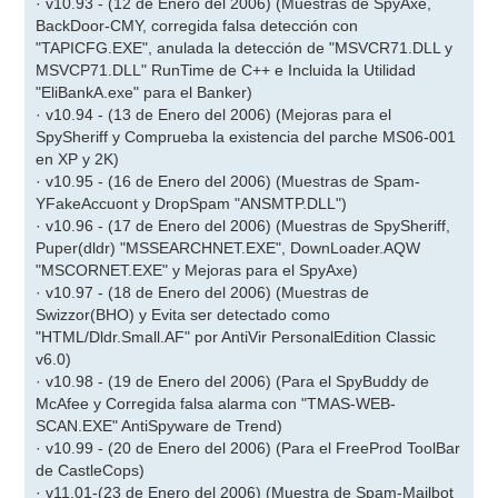
· v10.93 - (12 de Enero del 2006) (Muestras de SpyAxe,
BackDoor-CMY, corregida falsa detección con
"TAPICFG.EXE", anulada la detección de "MSVCR71.DLL y
MSVCP71.DLL" RunTime de C++ e Incluida la Utilidad
"EliBankA.exe" para el Banker)
· v10.94 - (13 de Enero del 2006) (Mejoras para el
SpySheriff y Comprueba la existencia del parche MS06-001
en XP y 2K)
· v10.95 - (16 de Enero del 2006) (Muestras de Spam-
YFakeAccuont y DropSpam "ANSMTP.DLL")
· v10.96 - (17 de Enero del 2006) (Muestras de SpySheriff,
Puper(dldr) "MSSEARCHNET.EXE", DownLoader.AQW
"MSCORNET.EXE" y Mejoras para el SpyAxe)
· v10.97 - (18 de Enero del 2006) (Muestras de
Swizzor(BHO) y Evita ser detectado como
"HTML/Dldr.Small.AF" por AntiVir PersonalEdition Classic
v6.0)
· v10.98 - (19 de Enero del 2006) (Para el SpyBuddy de
McAfee y Corregida falsa alarma con "TMAS-WEB-
SCAN.EXE" AntiSpyware de Trend)
· v10.99 - (20 de Enero del 2006) (Para el FreeProd ToolBar
de CastleCops)
· v11.01-(23 de Enero del 2006) (Muestra de Spam-Mailbot