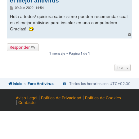
el mejor antivirus
M
09 Jun 2022, 14:54
e
n
Hola a todos! quisiera saber si me pueden recomendar cual
s
es el mejor antivirus para instalar en una computadora.
a
j
Gracias!!
e
A
r
r
Responder
i
b
1 mensaje • Página
1
de
1
a
Ir a
Inicio
Foro Antivirus
Todos los horarios son
UTC+02:00
Aviso Legal
|
Política de Privacidad
|
Política de Cookies
|
Contacto