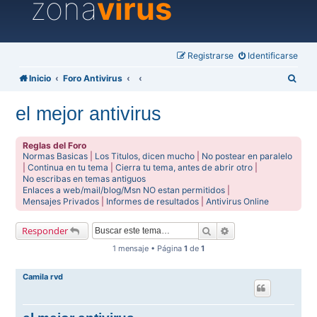
zona
virus
Registrarse
Identificarse
B
Inicio
Foro Antivirus
u
el mejor antivirus
s
c
Reglas del Foro
a
Normas Basicas
|
Los Titulos, dicen mucho
|
No postear en paralelo
|
Continua en tu tema
|
Cierra tu tema, antes de abrir otro
|
r
No escribas en temas antiguos
Enlaces a web/mail/blog/Msn NO estan permitidos
|
Mensajes Privados
|
Informes de resultados
|
Antivirus Online
Buscar
Búsqueda avanzada
Responder
1 mensaje • Página
1
de
1
Camila rvd