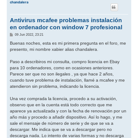
chandalera
Antivirus mcafee problemas instalación
en ordenador con window 7 profesional
M
09 Jun 2022, 23:21
e
n
Buenas noches, esta es mi primera pregunta en el foro, me
s
presento, mi nombre xabier alias chandalera.
a
j
e
Paso a describiros mi consulta, compro licencia en Ebay
para 10 ordenadores, como en ocasiones anteriores.
Parece ser que no son ilegales , ya que hace 2 años,
cuando tuve problema de instalación, llamé a mcafee y me
atendieron sin problema, indicando la licencia.
Una vez comprada la licencia, procedo a su activación,
observo que en la cuenta está todo correcto que me
aparece ya actualizada y con la fecha de renovación por un
año más y procedo a añadir dispositivo. Así lo hago, y me
sale el mensaje de número de serie y de que se va a
descargar. Me indica que se va a descargar pero no
descarga nada. Lo intento de varias formas y no descarga