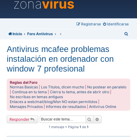
zona
virus
Registrarse
Identificarse
B
Inicio
Foro Antivirus
u
Antivirus mcafee problemas
s
instalación en ordenador con
c
a
window 7 profesional
r
Reglas del Foro
Normas Basicas
|
Los Titulos, dicen mucho
|
No postear en paralelo
|
Continua en tu tema
|
Cierra tu tema, antes de abrir otro
|
No escribas en temas antiguos
Enlaces a web/mail/blog/Msn NO estan permitidos
|
Mensajes Privados
|
Informes de resultados
|
Antivirus Online
Buscar
Búsqueda avanzada
Responder
1 mensaje • Página
1
de
1