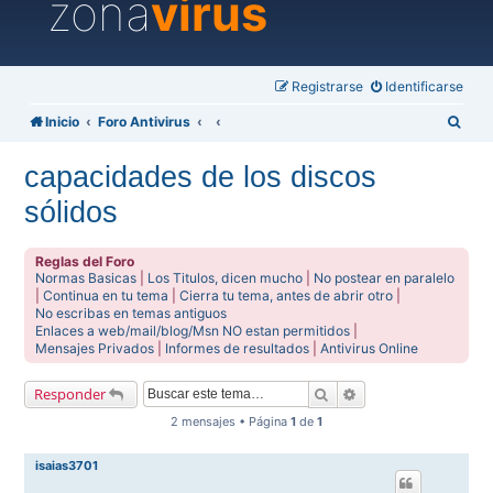
zona
virus
Registrarse
Identificarse
B
Inicio
Foro Antivirus
u
capacidades de los discos
s
sólidos
c
a
Reglas del Foro
r
Normas Basicas
|
Los Titulos, dicen mucho
|
No postear en paralelo
|
Continua en tu tema
|
Cierra tu tema, antes de abrir otro
|
No escribas en temas antiguos
Enlaces a web/mail/blog/Msn NO estan permitidos
|
Mensajes Privados
|
Informes de resultados
|
Antivirus Online
Buscar
Búsqueda avanzada
Responder
2 mensajes • Página
1
de
1
isaias3701