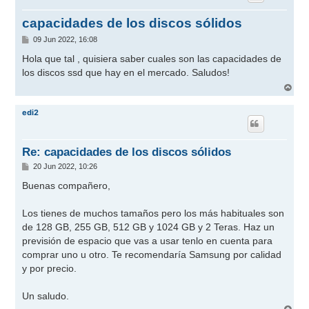
capacidades de los discos sólidos
M
09 Jun 2022, 16:08
e
n
Hola que tal , quisiera saber cuales son las capacidades de
s
los discos ssd que hay en el mercado. Saludos!
a
j
A
e
r
r
edi2
i
b
a
Re: capacidades de los discos sólidos
M
20 Jun 2022, 10:26
e
n
Buenas compañero,
s
a
j
Los tienes de muchos tamaños pero los más habituales son
e
de 128 GB, 255 GB, 512 GB y 1024 GB y 2 Teras. Haz un
previsión de espacio que vas a usar tenlo en cuenta para
comprar uno u otro. Te recomendaría Samsung por calidad
y por precio.
Un saludo.
A