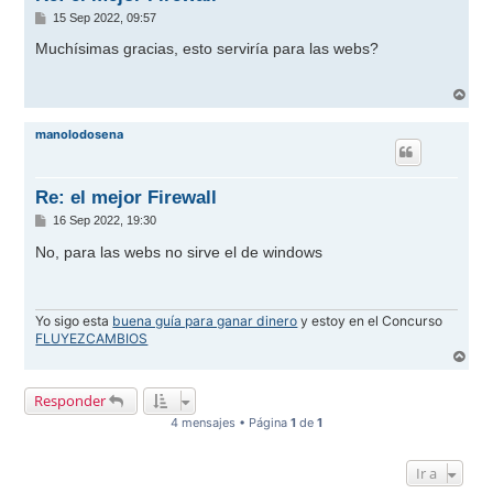
M
15 Sep 2022, 09:57
e
n
Muchísimas gracias, esto serviría para las webs?
s
a
j
A
e
r
r
manolodosena
i
b
a
Re: el mejor Firewall
M
16 Sep 2022, 19:30
e
n
No, para las webs no sirve el de windows
s
a
j
e
Yo sigo esta
buena guía para ganar dinero
y estoy en el Concurso
FLUYEZCAMBIOS
A
r
r
Responder
i
b
4 mensajes • Página
1
de
1
a
Ir a