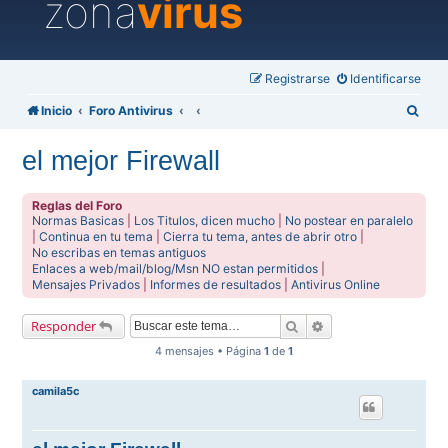
zona
virus
Registrarse
Identificarse
B
Inicio
Foro Antivirus
u
el mejor Firewall
s
c
Reglas del Foro
a
Normas Basicas
|
Los Titulos, dicen mucho
|
No postear en paralelo
|
Continua en tu tema
|
Cierra tu tema, antes de abrir otro
|
r
No escribas en temas antiguos
Enlaces a web/mail/blog/Msn NO estan permitidos
|
Mensajes Privados
|
Informes de resultados
|
Antivirus Online
Buscar
Búsqueda avanzada
Responder
4 mensajes • Página
1
de
1
camila5c