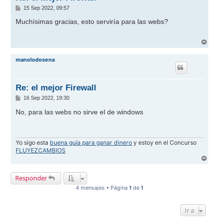
M
15 Sep 2022, 09:57
e
n
Muchísimas gracias, esto serviría para las webs?
s
a
j
A
e
r
r
manolodosena
i
b
a
Re: el mejor Firewall
M
16 Sep 2022, 19:30
e
n
No, para las webs no sirve el de windows
s
a
j
e
Yo sigo esta
buena guía para ganar dinero
y estoy en el Concurso
FLUYEZCAMBIOS
A
r
r
Responder
i
b
4 mensajes • Página
1
de
1
a
Ir a