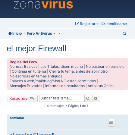
zona
virus
Registrarse
Identificarse
B
Inicio
Foro Antivirus
u
el mejor Firewall
s
c
Reglas del Foro
a
Normas Basicas
|
Los Titulos, dicen mucho
|
No postear en paralelo
|
Continua en tu tema
|
Cierra tu tema, antes de abrir otro
|
r
No escribas en temas antiguos
Enlaces a web/mail/blog/Msn NO estan permitidos
|
Mensajes Privados
|
Informes de resultados
|
Antivirus Online
Buscar
Búsqueda avanzada
Responder
4 mensajes • Página
1
de
1
camila5c