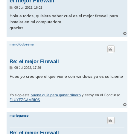
el mejor Firewall
M
09 Jun 2022, 16:02
e
n
Hola a todos, quisiera saber cual es el mejor firewall para
s
instalar en mi computadora.
a
j
gracias.
e
A
r
r
manolodosena
i
b
a
Re: el mejor Firewall
M
09 Jul 2022, 17:26
e
n
Pues yo creo que el que viene con windows ya es suficiente
s
a
j
e
Yo sigo esta
buena guía para ganar dinero
y estoy en el Concurso
FLUYEZCAMBIOS
A
r
r
marieganse
i
b
a
Re: el mejor Firewall