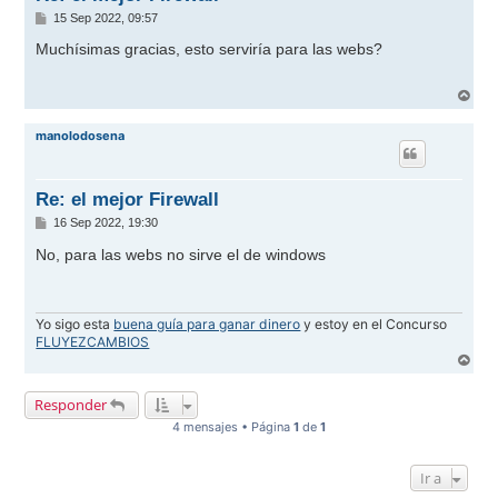
M
15 Sep 2022, 09:57
e
n
Muchísimas gracias, esto serviría para las webs?
s
a
j
A
e
r
r
manolodosena
i
b
a
Re: el mejor Firewall
M
16 Sep 2022, 19:30
e
n
No, para las webs no sirve el de windows
s
a
j
e
Yo sigo esta
buena guía para ganar dinero
y estoy en el Concurso
FLUYEZCAMBIOS
A
r
r
Responder
i
b
4 mensajes • Página
1
de
1
a
Ir a