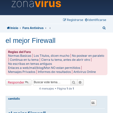
zona
virus
Registrarse
Identificarse
B
Inicio
Foro Antivirus
u
el mejor Firewall
s
c
Reglas del Foro
a
Normas Basicas
|
Los Titulos, dicen mucho
|
No postear en paralelo
|
Continua en tu tema
|
Cierra tu tema, antes de abrir otro
|
r
No escribas en temas antiguos
Enlaces a web/mail/blog/Msn NO estan permitidos
|
Mensajes Privados
|
Informes de resultados
|
Antivirus Online
Buscar
Búsqueda avanzada
Responder
4 mensajes • Página
1
de
1
camila5c