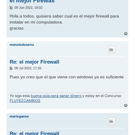
el mejor Firewall
M
09 Jun 2022, 16:02
e
n
Hola a todos, quisiera saber cual es el mejor firewall para
s
instalar en mi computadora.
a
j
gracias.
e
A
r
r
manolodosena
i
b
a
Re: el mejor Firewall
M
09 Jul 2022, 17:26
e
n
Pues yo creo que el que viene con windows ya es suficiente
s
a
j
e
Yo sigo esta
buena guía para ganar dinero
y estoy en el Concurso
FLUYEZCAMBIOS
A
r
r
marieganse
i
b
a
Re: el mejor Firewall