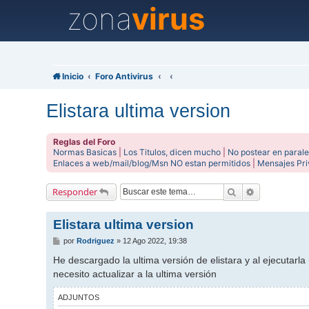
zona
virus
Inicio
Foro Antivirus
Elistara ultima version
Reglas del Foro
Normas Basicas
|
Los Titulos, dicen mucho
|
No postear en parale
Enlaces a web/mail/blog/Msn NO estan permitidos
|
Mensajes Pr
Buscar
Búsqueda av
Responder
Elistara ultima version
M
por
Rodriguez
»
12 Ago 2022, 19:38
e
n
He descargado la ultima versión de elistara y al ejecutar
s
necesito actualizar a la ultima versión
a
j
e
ADJUNTOS