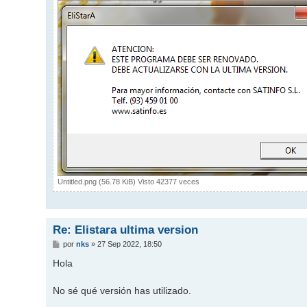
Untitled.png (56.78 KiB) Visto 42377 veces
Re: Elistara ultima version
M
por
nks
»
27 Sep 2022, 18:50
e
n
Hola
s
a
j
No sé qué versión has utilizado.
e