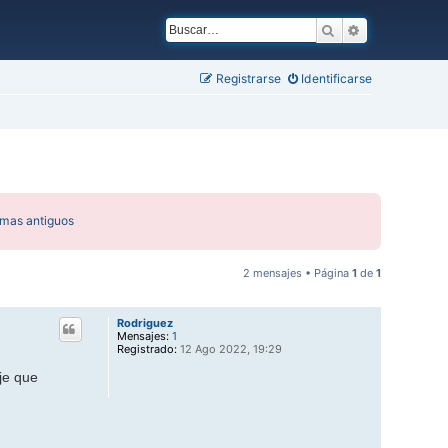
Buscar
Búsqueda ava
Registrarse
Identificarse
emas antiguos
2 mensajes • Página
1
de
1
Rodriguez
Mensajes:
1
Registrado:
12 Ago 2022, 19:29
je que