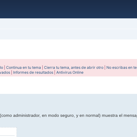
lo
|
Continua en tu tema
|
Cierra tu tema, antes de abrir otro
|
No escribas en t
ivados
|
Informes de resultados
|
Antivirus Online
anzada
la (como administrador, en modo seguro, y en normal) muestra el mensa