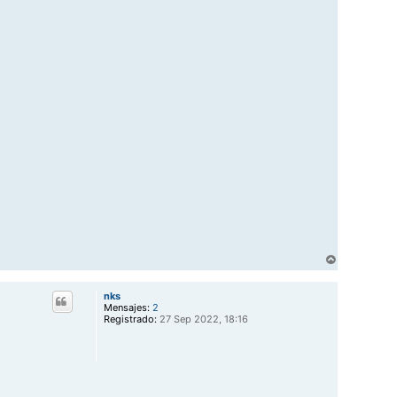
A
r
r
nks
i
Mensajes:
2
b
Registrado:
27 Sep 2022, 18:16
a