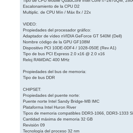
Tipo de CPU Mobile QuadCore Intel Core i7-2670QM, 280
Escalonamiento de la CPU D2
Multiplic. de CPU Mín / Máx 8x / 22x
VIDEO:
Propiedades del procesador gráfico:
Adaptador de vídeo nVIDIA GeForce GT 540M (Dell)
Nombre código de la GPU GF108M
Dispositivo PCI 10DE-0DF4 / 1028-050E (Rev A1)
Tipo de bus PCI Express 2.0 x16 @ 2.0 x16
Reloj RAMDAC 400 MHz
Propiedades del bus de memoria:
Tipo de bus DDR
CHIPSET:
Propiedades del puente norte:
Puente norte Intel Sandy Bridge-MB IMC
Plataforma Intel Huron River
Tipos de memoria compatibles DDR3-1066, DDR3-1333
Cantidad máxima de memoria 32 GB
Revisión 09
Tecnología del proceso 32 nm