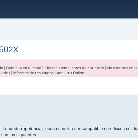
L502X
lo
|
Continua en tu tema
|
Cierra tu tema, antes de abrir otro
|
No escribas en t
ivados
|
Informes de resultados
|
Antivirus Online
anzada
 la puedo repotenciar, osea si podría ser compatible con discos sólid
son los siguientes: