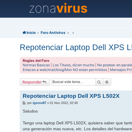
zona
virus
Inicio
Foro Antivirus
Repotenciar Laptop Dell XPS 
Reglas del Foro
Normas Basicas
|
Los Titulos, dicen mucho
|
No postear en parale
Enlaces a web/mail/blog/Msn NO estan permitidos
|
Mensajes Pr
Buscar
Búsqueda av
Responder
Repotenciar Laptop Dell XPS L502X
M
por
igorov87
»
01 Nov 2022, 02:40
e
n
Saludos
s
a
j
Tengo una laptop Dell XPS L502X, quisiera saber que tanto
e
una generación mas nueva, etc. Los detalles del hardware 