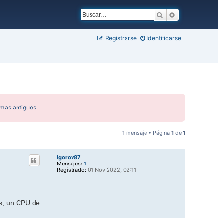
Buscar
Búsqueda ava
Registrarse
Identificarse
emas antiguos
1 mensaje • Página
1
de
1
igorov87
Mensajes:
1
Registrado:
01 Nov 2022, 02:11
os, un CPU de