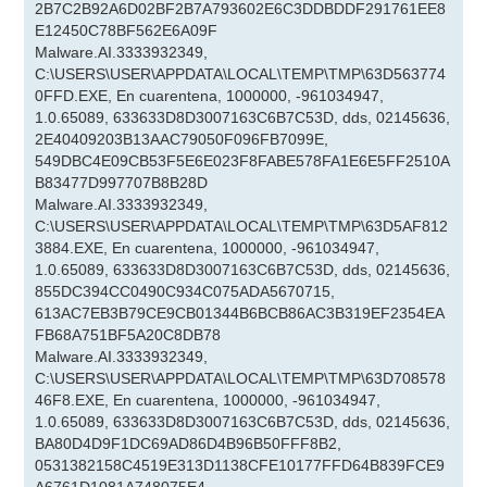
2B7C2B92A6D02BF2B7A793602E6C3DDBDDF291761EE8
E12450C78BF562E6A09F
Malware.AI.3333932349,
C:\USERS\USER\APPDATA\LOCAL\TEMP\TMP\63D563774
0FFD.EXE, En cuarentena, 1000000, -961034947,
1.0.65089, 633633D8D3007163C6B7C53D, dds, 02145636,
2E40409203B13AAC79050F096FB7099E,
549DBC4E09CB53F5E6E023F8FABE578FA1E6E5FF2510A
B83477D997707B8B28D
Malware.AI.3333932349,
C:\USERS\USER\APPDATA\LOCAL\TEMP\TMP\63D5AF812
3884.EXE, En cuarentena, 1000000, -961034947,
1.0.65089, 633633D8D3007163C6B7C53D, dds, 02145636,
855DC394CC0490C934C075ADA5670715,
613AC7EB3B79CE9CB01344B6BCB86AC3B319EF2354EA
FB68A751BF5A20C8DB78
Malware.AI.3333932349,
C:\USERS\USER\APPDATA\LOCAL\TEMP\TMP\63D708578
46F8.EXE, En cuarentena, 1000000, -961034947,
1.0.65089, 633633D8D3007163C6B7C53D, dds, 02145636,
BA80D4D9F1DC69AD86D4B96B50FFF8B2,
0531382158C4519E313D1138CFE10177FFD64B839FCE9