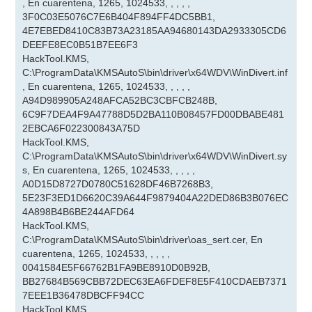
, En cuarentena, 1265, 1024533, , , , ,
3F0C03E5076C7E6B404F894FF4DC5BB1,
4E7EBED8410C83B73A23185AA94680143DA2933305CD6
DEEFE8EC0B51B7EE6F3
HackTool.KMS,
C:\ProgramData\KMSAutoS\bin\driver\x64WDV\WinDivert.inf
, En cuarentena, 1265, 1024533, , , , ,
A94D989905A248AFCA52BC3CBFCB248B,
6C9F7DEA4F9A47788D5D2BA110B08457FD00DBABE481
2EBCA6F022300843A75D
HackTool.KMS,
C:\ProgramData\KMSAutoS\bin\driver\x64WDV\WinDivert.sy
s, En cuarentena, 1265, 1024533, , , , ,
A0D15D8727D0780C51628DF46B7268B3,
5E23F3ED1D6620C39A644F9879404A22DED86B3B076EC
4A898B4B6BE244AFD64
HackTool.KMS,
C:\ProgramData\KMSAutoS\bin\driver\oas_sert.cer, En
cuarentena, 1265, 1024533, , , , ,
0041584E5F66762B1FA9BE8910D0B92B,
BB27684B569CBB72DEC63EA6FDEF8E5F410CDAEB7371
7EEE1B36478DBCFF94CC
HackTool.KMS,