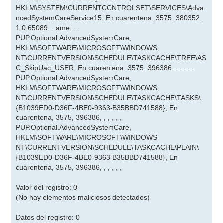
HKLM\SYSTEM\CURRENTCONTROLSET\SERVICES\Adva
ncedSystemCareService15, En cuarentena, 3575, 380352,
1.0.65089, , ame, , ,
PUP.Optional.AdvancedSystemCare,
HKLM\SOFTWARE\MICROSOFT\WINDOWS
NT\CURRENTVERSION\SCHEDULE\TASKCACHE\TREE\AS
C_SkipUac_USER, En cuarentena, 3575, 396386, , , , , ,
PUP.Optional.AdvancedSystemCare,
HKLM\SOFTWARE\MICROSOFT\WINDOWS
NT\CURRENTVERSION\SCHEDULE\TASKCACHE\TASKS\
{B1039ED0-D36F-4BE0-9363-B35BBD741588}, En
cuarentena, 3575, 396386, , , , , ,
PUP.Optional.AdvancedSystemCare,
HKLM\SOFTWARE\MICROSOFT\WINDOWS
NT\CURRENTVERSION\SCHEDULE\TASKCACHE\PLAIN\
{B1039ED0-D36F-4BE0-9363-B35BBD741588}, En
cuarentena, 3575, 396386, , , , , ,
Valor del registro: 0
(No hay elementos maliciosos detectados)
Datos del registro: 0