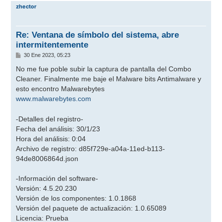
r
zhector
i
b
a
Re: Ventana de símbolo del sistema, abre
intermitentemente
M
30 Ene 2023, 05:23
e
n
No me fue poble subir la captura de pantalla del Combo
s
Cleaner. Finalmente me baje el Malware bits Antimalware y
a
j
esto encontro Malwarebytes
e
www.malwarebytes.com
-Detalles del registro-
Fecha del análisis: 30/1/23
Hora del análisis: 0:04
Archivo de registro: d85f729e-a04a-11ed-b113-
94de8006864d.json
-Información del software-
Versión: 4.5.20.230
Versión de los componentes: 1.0.1868
Versión del paquete de actualización: 1.0.65089
Licencia: Prueba