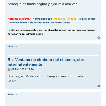
n
Arranque en modo seguro y ejecútelo otra vez....
s
a
j
e
Antes de preguntar
-
Normas Basicas
-
Mensajes Privados
-
Repetir Temas
-
Continuar Temas
-
Titulos del Tema
-
Antivirus Online
Lo Unico que se necesita para que el mal triunfe es que los hombres buenos
no hagan nada, Edmund Burke
A
r
r
zhector
i
b
a
Re: Ventana de símbolo del sistema, abre
intermitentemente
M
01 Feb 2023, 22:16
e
n
Buenas, en Modo seguro, tampoco encontro nada.
s
Salu2
a
j
A
e
r
r
zhector
i
b
a