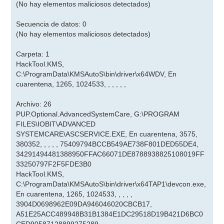
(No hay elementos maliciosos detectados)
Secuencia de datos: 0
(No hay elementos maliciosos detectados)
Carpeta: 1
HackTool.KMS,
C:\ProgramData\KMSAutoS\bin\driver\x64WDV, En
cuarentena, 1265, 1024533, , , , , ,
Archivo: 26
PUP.Optional.AdvancedSystemCare, G:\PROGRAM
FILES\IOBIT\ADVANCED
SYSTEMCARE\ASCSERVICE.EXE, En cuarentena, 3575,
380352, , , , , 75409794BCCB549AE738F801DED55DE4,
34291494481388950FFAC66071DE8788938825108019FF
33250797F2F5FDE3B0
HackTool.KMS,
C:\ProgramData\KMSAutoS\bin\driver\x64TAP1\devcon.exe,
En cuarentena, 1265, 1024533, , , , ,
3904D0698962E09DA946046020CBCB17,
A51E25ACC489948B31B1384E1DC29518D19B421D6BC0