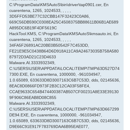
C:\ProgramData\KMSAutoS\bin\driver\tap0901.cer, En
cuarentena, 1265, 1024533, , , , ,
3D5FFD53BE77C32CBB147F32423C0A86,
669C56DB590C0308EA25C4508375BB88611B06B1AE689
A895DC6B19F4DF5619C
HackTool.KMS, C:\ProgramData\KMSAutoS\kmsauto.ini, En
cuarentena, 1265, 1024533, , , , ,
34FA5F26891AC20BE0B50542F7C453DD,
FE21E9E5C0438B64D6D918A11CA9A24673035B758A580
87972D3AD21C23D4633
Malware.AI.3333932349,
C:\USERS\USER\APPDATA\LOCAL\TEMP\TMP\63D527D74
7300.EXE, En cuarentena, 1000000, -961034947,
1.0.65089, 633633D8D3007163C6B7C53D, dds, 02145636,
8EAC8D0866FD973F2B3C12CA03F58FE4,
CCAE9633C654B474400387AB507CF00231A8E33E39130
9F906C86EAB8D08C855
Malware.AI.3333932349,
C:\USERS\USER\APPDATA\LOCAL\TEMP\TMP\63D667299
DE94.EXE, En cuarentena, 1000000, -961034947,
1.0.65089, 633633D8D3007163C6B7C53D, dds, 02145636,
D9E66C91E917F783769DAA6B95EAE077,