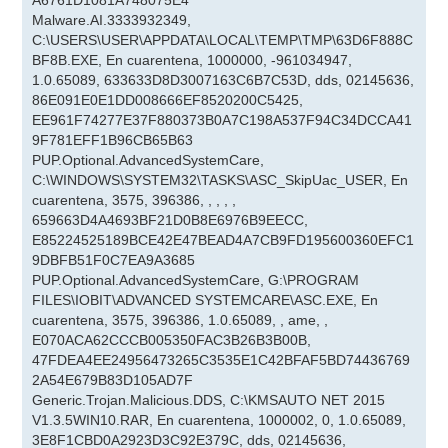
A6761D1081A748075E4
Malware.AI.3333932349,
C:\USERS\USER\APPDATA\LOCAL\TEMP\TMP\63D6F888C
BF8B.EXE, En cuarentena, 1000000, -961034947,
1.0.65089, 633633D8D3007163C6B7C53D, dds, 02145636,
86E091E0E1DD008666EF8520200C5425,
EE961F74277E37F880373B0A7C198A537F94C34DCCA41
9F781EFF1B96CB65B63
PUP.Optional.AdvancedSystemCare,
C:\WINDOWS\SYSTEM32\TASKS\ASC_SkipUac_USER, En
cuarentena, 3575, 396386, , , , ,
659663D4A4693BF21D0B8E6976B9EECC,
E85224525189BCE42E47BEAD4A7CB9FD195600360EFC1
9DBFB51F0C7EA9A3685
PUP.Optional.AdvancedSystemCare, G:\PROGRAM
FILES\IOBIT\ADVANCED SYSTEMCARE\ASC.EXE, En
cuarentena, 3575, 396386, 1.0.65089, , ame, ,
E070ACA62CCCB005350FAC3B26B3B00B,
47FDEA4EE24956473265C3535E1C42BFAF5BD74436769
2A54E679B83D105AD7F
Generic.Trojan.Malicious.DDS, C:\KMSAUTO NET 2015
V1.3.5WIN10.RAR, En cuarentena, 1000002, 0, 1.0.65089,
3E8F1CBD0A2923D3C92E379C, dds, 02145636,