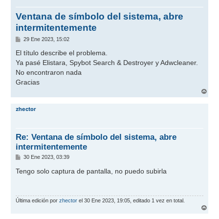
Ventana de símbolo del sistema, abre
intermitentemente
M
29 Ene 2023, 15:02
e
n
El título describe el problema.
s
Ya pasé Elistara, Spybot Search & Destroyer y Adwcleaner.
a
j
No encontraron nada
e
Gracias
A
r
r
zhector
i
b
a
Re: Ventana de símbolo del sistema, abre
intermitentemente
M
30 Ene 2023, 03:39
e
n
Tengo solo captura de pantalla, no puedo subirla
s
a
j
e
Última edición por
zhector
el 30 Ene 2023, 19:05, editado 1 vez en total.
A
r