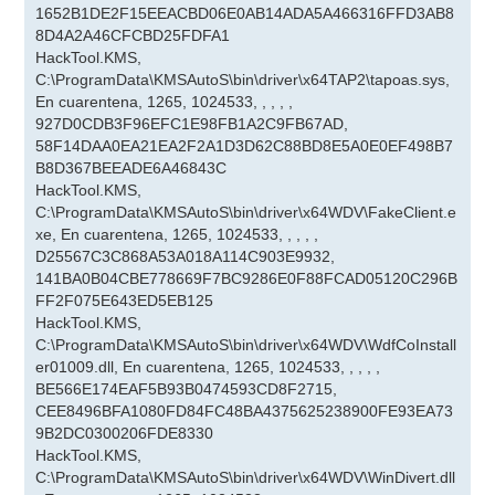
1652B1DE2F15EEACBD06E0AB14ADA5A466316FFD3AB8
8D4A2A46CFCBD25FDFA1
HackTool.KMS,
C:\ProgramData\KMSAutoS\bin\driver\x64TAP2\tapoas.sys,
En cuarentena, 1265, 1024533, , , , ,
927D0CDB3F96EFC1E98FB1A2C9FB67AD,
58F14DAA0EA21EA2F2A1D3D62C88BD8E5A0E0EF498B7
B8D367BEEADE6A46843C
HackTool.KMS,
C:\ProgramData\KMSAutoS\bin\driver\x64WDV\FakeClient.e
xe, En cuarentena, 1265, 1024533, , , , ,
D25567C3C868A53A018A114C903E9932,
141BA0B04CBE778669F7BC9286E0F88FCAD05120C296B
FF2F075E643ED5EB125
HackTool.KMS,
C:\ProgramData\KMSAutoS\bin\driver\x64WDV\WdfCoInstall
er01009.dll, En cuarentena, 1265, 1024533, , , , ,
BE566E174EAF5B93B0474593CD8F2715,
CEE8496BFA1080FD84FC48BA4375625238900FE93EA73
9B2DC0300206FDE8330
HackTool.KMS,
C:\ProgramData\KMSAutoS\bin\driver\x64WDV\WinDivert.dll