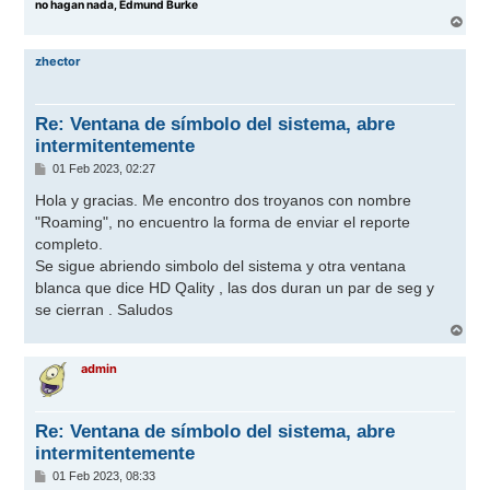
no hagan nada, Edmund Burke
A
r
r
zhector
i
b
a
Re: Ventana de símbolo del sistema, abre
intermitentemente
M
01 Feb 2023, 02:27
e
n
Hola y gracias. Me encontro dos troyanos con nombre
s
"Roaming", no encuentro la forma de enviar el reporte
a
j
completo.
e
Se sigue abriendo simbolo del sistema y otra ventana
blanca que dice HD Qality , las dos duran un par de seg y
se cierran . Saludos
A
r
r
admin
i
b
a
Re: Ventana de símbolo del sistema, abre
intermitentemente
M
01 Feb 2023, 08:33
e