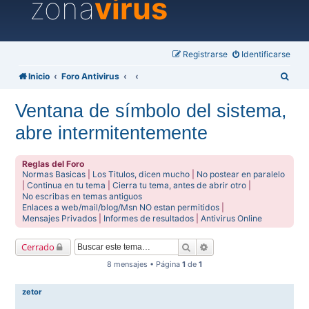
zona
virus
Registrarse
Identificarse
B
Inicio
Foro Antivirus
u
Ventana de símbolo del sistema,
s
abre intermitentemente
c
a
Reglas del Foro
r
Normas Basicas
|
Los Titulos, dicen mucho
|
No postear en paralelo
|
Continua en tu tema
|
Cierra tu tema, antes de abrir otro
|
No escribas en temas antiguos
Enlaces a web/mail/blog/Msn NO estan permitidos
|
Mensajes Privados
|
Informes de resultados
|
Antivirus Online
Buscar
Búsqueda avanzada
Cerrado
8 mensajes • Página
1
de
1
zetor