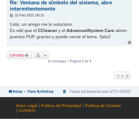
Re: Ventana de símbolo del sistema, abre
intermitentemente
M
02 Feb 2023, 00:15
e
n
Listo, un amigo me lo soluciono.
s
Es vdd que el
CCleaner
y el
AdvancedSystem Care
abren
a
j
puertos PUP, gracias y puede cerrar el tema. Salu2
e
A
r
r
Cerrado
i
b
8 mensajes • Página
1
de
1
a
Ir a
Inicio
Foro Antivirus
Todos los horarios son
UTC+02:00
Aviso Legal
|
Política de Privacidad
|
Política de Cookies
|
Contacto