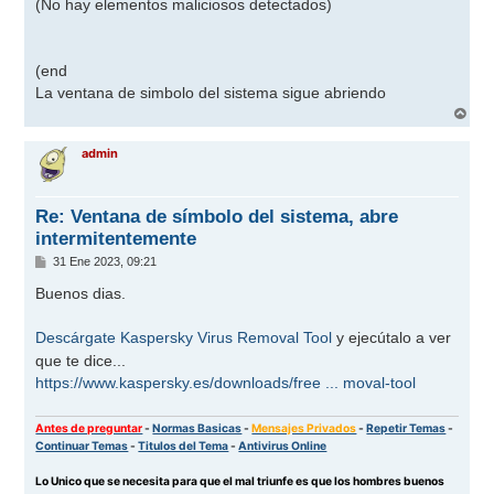
(No hay elementos maliciosos detectados)
(end
La ventana de simbolo del sistema sigue abriendo
A
r
r
admin
i
b
a
Re: Ventana de símbolo del sistema, abre
intermitentemente
M
31 Ene 2023, 09:21
e
n
Buenos dias.
s
a
j
Descárgate Kaspersky Virus Removal Tool
y ejecútalo a ver
e
que te dice...
https://www.kaspersky.es/downloads/free ... moval-tool
Antes de preguntar
-
Normas Basicas
-
Mensajes Privados
-
Repetir Temas
-
Continuar Temas
-
Titulos del Tema
-
Antivirus Online
Lo Unico que se necesita para que el mal triunfe es que los hombres buenos