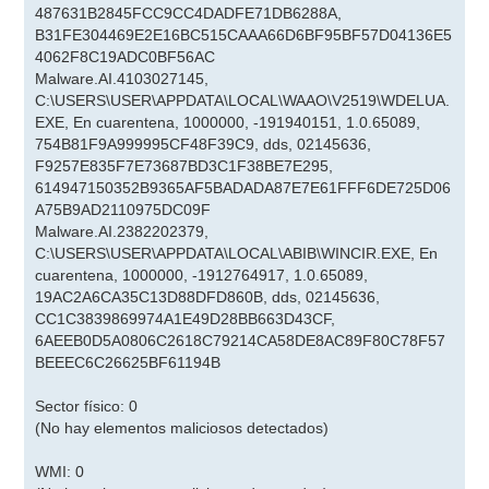
487631B2845FCC9CC4DADFE71DB6288A,
B31FE304469E2E16BC515CAAA66D6BF95BF57D04136E5
4062F8C19ADC0BF56AC
Malware.AI.4103027145,
C:\USERS\USER\APPDATA\LOCAL\WAAO\V2519\WDELUA.
EXE, En cuarentena, 1000000, -191940151, 1.0.65089,
754B81F9A999995CF48F39C9, dds, 02145636,
F9257E835F7E73687BD3C1F38BE7E295,
614947150352B9365AF5BADADA87E7E61FFF6DE725D06
A75B9AD2110975DC09F
Malware.AI.2382202379,
C:\USERS\USER\APPDATA\LOCAL\ABIB\WINCIR.EXE, En
cuarentena, 1000000, -1912764917, 1.0.65089,
19AC2A6CA35C13D88DFD860B, dds, 02145636,
CC1C3839869974A1E49D28BB663D43CF,
6AEEB0D5A0806C2618C79214CA58DE8AC89F80C78F57
BEEEC6C26625BF61194B
Sector físico: 0
(No hay elementos maliciosos detectados)
WMI: 0