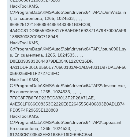
CED90587128899275289
HackTool.KMS,
C:\ProgramData\KMSAutoS\bin\driver\x64TAP1\OemVista.in
f, En cuarentena, 1265, 1024533, , , , ,
864625122184689B4854483B51BD4C09,
4A4CC81DD6655906E817EBAEDE1692871A79B7000A5F9
188B30082C06C71894B
HackTool.KMS,
C:\ProgramData\KMSAutoS\bin\driver\x64TAP1\ptun0901.sy
s, En cuarentena, 1265, 1024533, , , , ,
D8EB393983B644879DE0546122CC16DF,
4A11DDFB016B560E770660183AF1ADA4831D97DAEAF56
0E60259F81F2727CBFC
HackTool.KMS,
C:\ProgramData\KMSAutoS\bin\driver\x64TAP2\devcon.exe,
En cuarentena, 1265, 1024533, , , , ,
7F0C8F7B6F6D22ECD83013F2F26A71AE,
A4E561F666C08353C2226E8E264555C406893B0AD1B74
FD05F4F29655E128809
HackTool.KMS,
C:\ProgramData\KMSAutoS\bin\driver\x64TAP2\tapoas.inf,
En cuarentena, 1265, 1024533, , , , ,
61243CB103543EE3163BF16DF69BCB54,