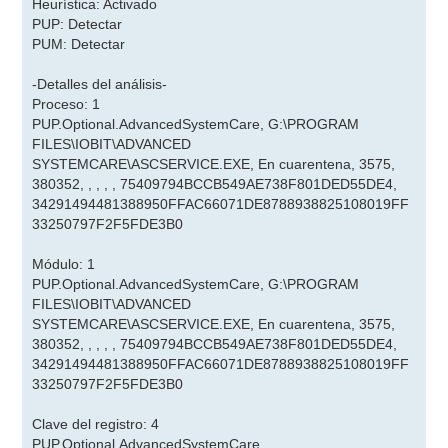
Heurística: Activado
PUP: Detectar
PUM: Detectar
-Detalles del análisis-
Proceso: 1
PUP.Optional.AdvancedSystemCare, G:\PROGRAM
FILES\IOBIT\ADVANCED
SYSTEMCARE\ASCSERVICE.EXE, En cuarentena, 3575,
380352, , , , , 75409794BCCB549AE738F801DED55DE4,
34291494481388950FFAC66071DE8788938825108019FF
33250797F2F5FDE3B0
Módulo: 1
PUP.Optional.AdvancedSystemCare, G:\PROGRAM
FILES\IOBIT\ADVANCED
SYSTEMCARE\ASCSERVICE.EXE, En cuarentena, 3575,
380352, , , , , 75409794BCCB549AE738F801DED55DE4,
34291494481388950FFAC66071DE8788938825108019FF
33250797F2F5FDE3B0
Clave del registro: 4
PUP.Optional.AdvancedSystemCare,