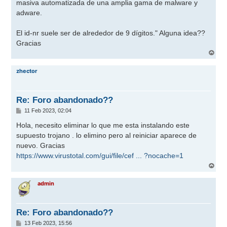
masiva automatizada de una amplia gama de malware y
adware.
El id-nr suele ser de alrededor de 9 dígitos." Alguna idea??
Gracias
A
r
r
zhector
i
b
a
Re: Foro abandonado??
M
11 Feb 2023, 02:04
e
n
Hola, necesito eliminar lo que me esta instalando este
s
supuesto trojano . lo elimino pero al reiniciar aparece de
a
j
nuevo. Gracias
e
https://www.virustotal.com/gui/file/cef ... ?nocache=1
A
r
r
admin
i
b
a
Re: Foro abandonado??
M
13 Feb 2023, 15:56