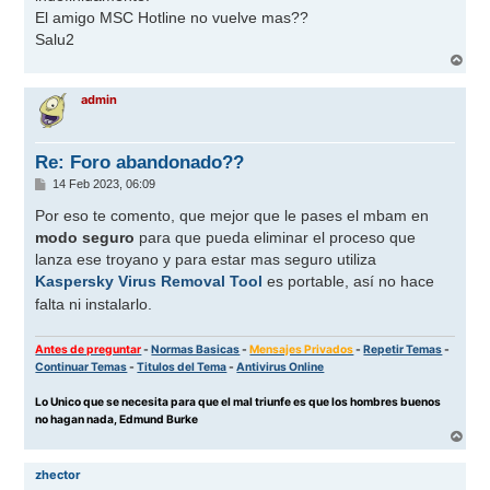
El amigo MSC Hotline no vuelve mas??
Salu2
A
r
r
admin
i
b
a
Re: Foro abandonado??
M
14 Feb 2023, 06:09
e
n
Por eso te comento, que mejor que le pases el mbam en
s
modo seguro
para que pueda eliminar el proceso que
a
j
lanza ese troyano y para estar mas seguro utiliza
e
Kaspersky Virus Removal Tool
es portable, así no hace
falta ni instalarlo.
Antes de preguntar
-
Normas Basicas
-
Mensajes Privados
-
Repetir Temas
-
Continuar Temas
-
Titulos del Tema
-
Antivirus Online
Lo Unico que se necesita para que el mal triunfe es que los hombres buenos
no hagan nada, Edmund Burke
A
r
r
zhector
i