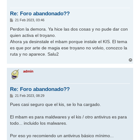
b
a
Re: Foro abandonado??
M
21 Feb 2023, 03:46
e
n
Perdon la demora. Ya hice las dos cosas y no pude dar con
s
quien activa el troyano.
a
j
Ahora ya desinstale el mbam porque instale el KIS. El tema
e
es que por arte de magia ese troyano no volvio, conozco la
ruta y no aparece. Salu2
A
r
r
admin
i
b
a
Re: Foro abandonado??
M
21 Feb 2023, 08:29
e
n
Pues casi seguro que el kis, se lo ha cargado.
s
a
j
El mbam es para maldwares y el kis / otro antivirus es para
e
todo... incluido los malwares.
Por eso yo recomiendo un antivirus básico mínimo...