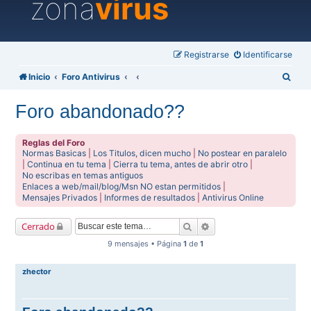
zona
virus
Registrarse
Identificarse
B
Inicio
Foro Antivirus
u
Foro abandonado??
s
c
Reglas del Foro
a
Normas Basicas
|
Los Titulos, dicen mucho
|
No postear en paralelo
|
Continua en tu tema
|
Cierra tu tema, antes de abrir otro
|
r
No escribas en temas antiguos
Enlaces a web/mail/blog/Msn NO estan permitidos
|
Mensajes Privados
|
Informes de resultados
|
Antivirus Online
Buscar
Búsqueda avanzada
Cerrado
9 mensajes • Página
1
de
1
zhector