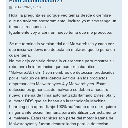
Foro abandonado??
M
08 Feb 2023, 19:10
e
n
Hola, la pregunta es porque veo temas desde diciembre
s
que no tuvieron asesoramiento. Incluso yo mismo tengo un
a
j
tema sin respuestas.
e
Igualmente voy a abrir un nuevo tema que me preocupa:
Se me termina la version trial del Malwarebites y cada vez
que inicia windows me detecta un malware que lo pone en
cuarentena.
No me deja copiarlo desde la cuarentena para mostrar su
ruta, pero la informacion que pude recabar dice:
"Malware.AI. (id-nr) son nombres de detección producidos
por el módulo de Inteligencia Artificial en los productos
empresariales Malwarebytes 4 y Malwarebytes. Estas
detecciones genéricas de malware se deben a nuestro
nuevo sistema de firma automatizado llamado BytesTotal y
al motor DDS que se basan en la tecnología Machine
Learning con aprendizaje 100% autónomo que no requiere
ninguna interacción humana para identificar correctamente
el malware. Estas técnicas son parte del motor Katana de
Malwarebytes y fueron desarrolladas para la detección