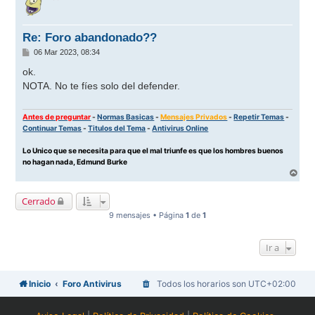
i
b
a
Re: Foro abandonado??
M
06 Mar 2023, 08:34
e
n
ok.
s
NOTA. No te fíes solo del defender.
a
j
e
Antes de preguntar
-
Normas Basicas
-
Mensajes Privados
-
Repetir Temas
-
Continuar Temas
-
Titulos del Tema
-
Antivirus Online
Lo Unico que se necesita para que el mal triunfe es que los hombres buenos
no hagan nada, Edmund Burke
A
r
r
Cerrado
i
b
9 mensajes • Página
1
de
1
a
Ir a
Inicio
Foro Antivirus
Todos los horarios son
UTC+02:00