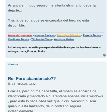
e
n
Arranca en modo seguro, he intenta eliminarlo, debería
s
dejarte...
a
j
e
Y si, la persona que se encargaba del foro, no esta
disponible.
Antes de preguntar
-
Normas Basicas
-
Mensajes Privados
-
Repetir Temas
-
Continuar Temas
-
Titulos del Tema
-
Antivirus Online
Lo Unico que se necesita para que el mal triunfe es que los hombres buenos
no hagan nada, Edmund Burke
A
r
r
zhector
i
b
a
Re: Foro abandonado??
M
14 Feb 2023, 03:22
e
n
Gracias, pero no me hace falta, el mbam se encarga de
s
identificarlo y mandarlo a cuarentena apenas inicia windows
a
j
, pero esto lo hace cada vez que inicio. Necesito buscar
e
quien lo esta lanzando, de lo contrario seguira
indefinidamente.