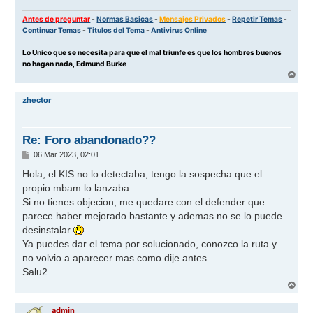
Antes de preguntar
-
Normas Basicas
-
Mensajes Privados
-
Repetir Temas
-
Continuar Temas
-
Titulos del Tema
-
Antivirus Online
Lo Unico que se necesita para que el mal triunfe es que los hombres buenos
no hagan nada, Edmund Burke
A
r
r
zhector
i
b
a
Re: Foro abandonado??
M
06 Mar 2023, 02:01
e
n
Hola, el KIS no lo detectaba, tengo la sospecha que el
s
propio mbam lo lanzaba.
a
j
Si no tienes objecion, me quedare con el defender que
e
parece haber mejorado bastante y ademas no se lo puede
desinstalar
.
Ya puedes dar el tema por solucionado, conozco la ruta y
no volvio a aparecer mas como dije antes
Salu2
A
r
r
admin