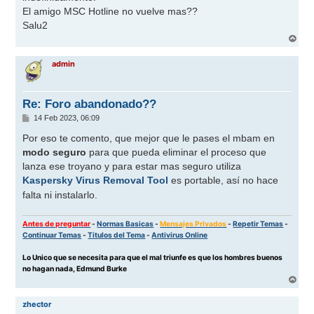
El amigo MSC Hotline no vuelve mas??
Salu2
A
r
r
admin
i
b
a
Re: Foro abandonado??
M
14 Feb 2023, 06:09
e
n
Por eso te comento, que mejor que le pases el mbam en
s
modo seguro
para que pueda eliminar el proceso que
a
j
lanza ese troyano y para estar mas seguro utiliza
e
Kaspersky Virus Removal Tool
es portable, así no hace
falta ni instalarlo.
Antes de preguntar
-
Normas Basicas
-
Mensajes Privados
-
Repetir Temas
-
Continuar Temas
-
Titulos del Tema
-
Antivirus Online
Lo Unico que se necesita para que el mal triunfe es que los hombres buenos
no hagan nada, Edmund Burke
A
r
r
zhector
i