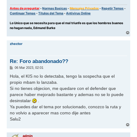
Antes de preguntar
-
Normas Basicas
-
Mensajes Privados
-
Repetir Temas
-
Continuar Temas
-
Titulos del Tema
-
Antivirus Online
Lo Unico que se necesita para que el mal triunfe es que los hombres buenos
no hagan nada, Edmund Burke
A
r
r
zhector
i
b
a
Re: Foro abandonado??
M
06 Mar 2023, 02:01
e
n
Hola, el KIS no lo detectaba, tengo la sospecha que el
s
propio mbam lo lanzaba.
a
j
Si no tienes objecion, me quedare con el defender que
e
parece haber mejorado bastante y ademas no se lo puede
desinstalar
.
Ya puedes dar el tema por solucionado, conozco la ruta y
no volvio a aparecer mas como dije antes
Salu2
A
r
r
admin