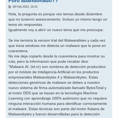
Foro abandonado??
M
08 Feb 2023, 19:10
e
n
Hola, la pregunta es porque veo temas desde diciembre
s
que no tuvieron asesoramiento. Incluso yo mismo tengo un
a
j
tema sin respuestas.
e
Igualmente voy a abrir un nuevo tema que me preocupa:
Se me termina la version trial del Malwarebites y cada vez
que inicia windows me detecta un malware que lo pone en
cuarentena.
No me deja copiarlo desde la cuarentena para mostrar su
ruta, pero la informacion que pude recabar dice:
"Malware.AI. (id-nr) son nombres de detección producidos
por el módulo de Inteligencia Artificial en los productos
empresariales Malwarebytes 4 y Malwarebytes. Estas
detecciones genéricas de malware se deben a nuestro
nuevo sistema de firma automatizado llamado BytesTotal y
al motor DDS que se basan en la tecnología Machine
Learning con aprendizaje 100% autónomo que no requiere
ninguna interacción humana para identificar correctamente
el malware. Estas técnicas son parte del motor Katana de
Malwarebytes y fueron desarrolladas para la detección