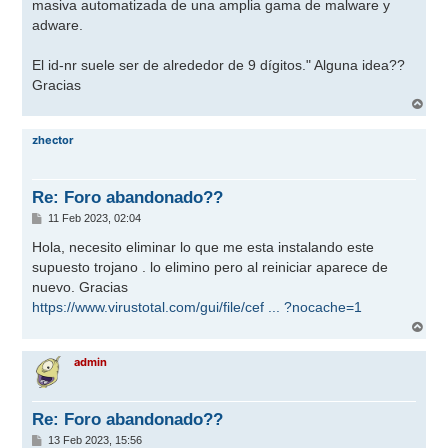
masiva automatizada de una amplia gama de malware y
adware.
El id-nr suele ser de alrededor de 9 dígitos." Alguna idea??
Gracias
A
r
r
zhector
i
b
a
Re: Foro abandonado??
M
11 Feb 2023, 02:04
e
n
Hola, necesito eliminar lo que me esta instalando este
s
supuesto trojano . lo elimino pero al reiniciar aparece de
a
j
nuevo. Gracias
e
https://www.virustotal.com/gui/file/cef ... ?nocache=1
A
r
r
admin
i
b
a
Re: Foro abandonado??
M
13 Feb 2023, 15:56