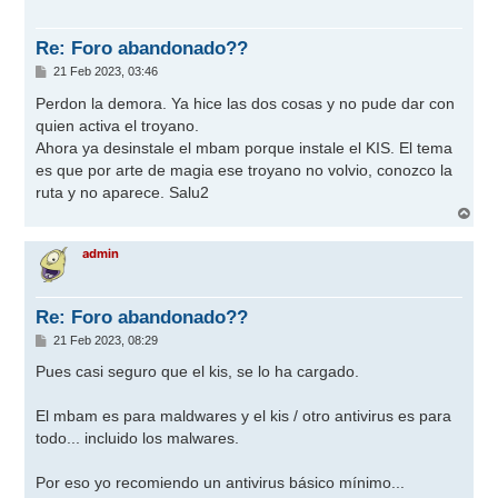
b
a
Re: Foro abandonado??
M
21 Feb 2023, 03:46
e
n
Perdon la demora. Ya hice las dos cosas y no pude dar con
s
quien activa el troyano.
a
j
Ahora ya desinstale el mbam porque instale el KIS. El tema
e
es que por arte de magia ese troyano no volvio, conozco la
ruta y no aparece. Salu2
A
r
r
admin
i
b
a
Re: Foro abandonado??
M
21 Feb 2023, 08:29
e
n
Pues casi seguro que el kis, se lo ha cargado.
s
a
j
El mbam es para maldwares y el kis / otro antivirus es para
e
todo... incluido los malwares.
Por eso yo recomiendo un antivirus básico mínimo...