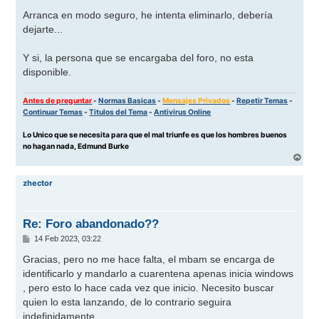
e
n
Arranca en modo seguro, he intenta eliminarlo, debería
s
dejarte...
a
j
e
Y si, la persona que se encargaba del foro, no esta
disponible.
Antes de preguntar
-
Normas Basicas
-
Mensajes Privados
-
Repetir Temas
-
Continuar Temas
-
Titulos del Tema
-
Antivirus Online
Lo Unico que se necesita para que el mal triunfe es que los hombres buenos
no hagan nada, Edmund Burke
A
r
r
zhector
i
b
a
Re: Foro abandonado??
M
14 Feb 2023, 03:22
e
n
Gracias, pero no me hace falta, el mbam se encarga de
s
identificarlo y mandarlo a cuarentena apenas inicia windows
a
j
, pero esto lo hace cada vez que inicio. Necesito buscar
e
quien lo esta lanzando, de lo contrario seguira
indefinidamente.