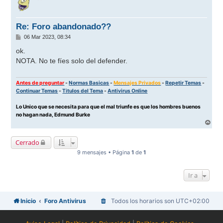
i
b
a
Re: Foro abandonado??
M
06 Mar 2023, 08:34
e
n
ok.
s
NOTA. No te fíes solo del defender.
a
j
e
Antes de preguntar
-
Normas Basicas
-
Mensajes Privados
-
Repetir Temas
-
Continuar Temas
-
Titulos del Tema
-
Antivirus Online
Lo Unico que se necesita para que el mal triunfe es que los hombres buenos
no hagan nada, Edmund Burke
A
r
r
Cerrado
i
b
9 mensajes • Página
1
de
1
a
Ir a
Inicio
Foro Antivirus
Todos los horarios son
UTC+02:00