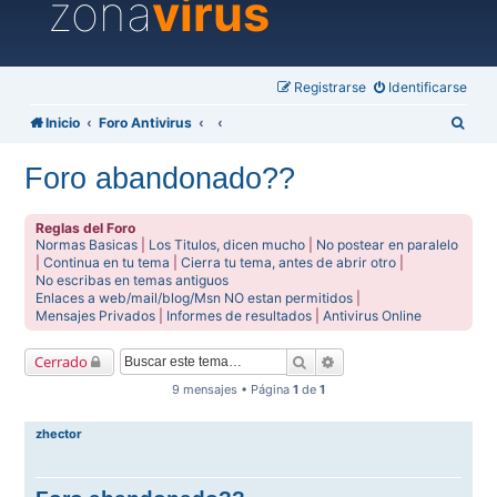
zona
virus
Registrarse
Identificarse
B
Inicio
Foro Antivirus
u
Foro abandonado??
s
c
Reglas del Foro
a
Normas Basicas
|
Los Titulos, dicen mucho
|
No postear en paralelo
|
Continua en tu tema
|
Cierra tu tema, antes de abrir otro
|
r
No escribas en temas antiguos
Enlaces a web/mail/blog/Msn NO estan permitidos
|
Mensajes Privados
|
Informes de resultados
|
Antivirus Online
Buscar
Búsqueda avanzada
Cerrado
9 mensajes • Página
1
de
1
zhector