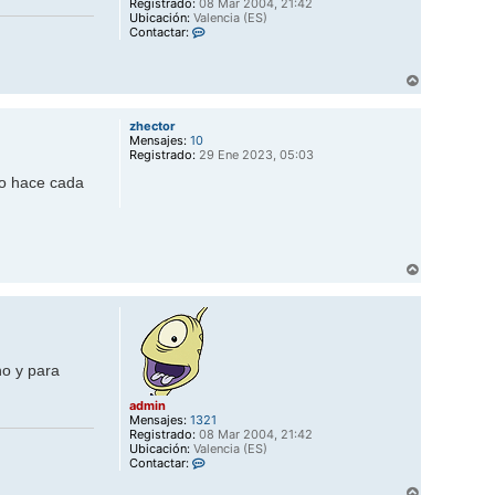
Registrado:
08 Mar 2004, 21:42
Ubicación:
Valencia (ES)
C
Contactar:
o
n
t
A
a
r
c
r
t
zhector
i
a
Mensajes:
10
b
r
Registrado:
29 Ene 2023, 05:03
a
a
d
lo hace cada
m
i
n
A
r
r
i
b
a
no y para
admin
Mensajes:
1321
Registrado:
08 Mar 2004, 21:42
Ubicación:
Valencia (ES)
C
Contactar:
o
A
n