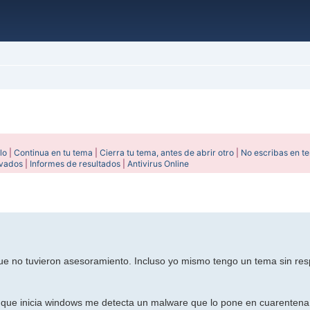
lo
|
Continua en tu tema
|
Cierra tu tema, antes de abrir otro
|
No escribas en t
ivados
|
Informes de resultados
|
Antivirus Online
ada
ue no tuvieron asesoramiento. Incluso yo mismo tengo un tema sin res
ez que inicia windows me detecta un malware que lo pone en cuarentena