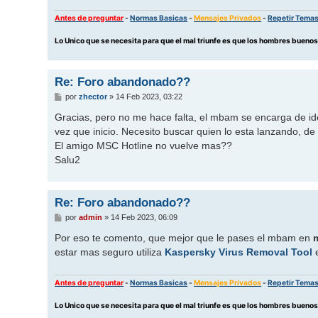
Antes de preguntar
-
Normas Basicas
-
Mensajes Privados
-
Repetir Tema
Lo Unico que se necesita para que el mal triunfe es que los hombres buen
Re: Foro abandonado??
M
por
zhector
»
14 Feb 2023, 03:22
e
n
Gracias, pero no me hace falta, el mbam se encarga de ide
s
vez que inicio. Necesito buscar quien lo esta lanzando, de 
a
j
El amigo MSC Hotline no vuelve mas??
e
Salu2
Re: Foro abandonado??
M
por
admin
»
14 Feb 2023, 06:09
e
n
Por eso te comento, que mejor que le pases el mbam en
s
estar mas seguro utiliza
Kaspersky Virus Removal Tool
e
a
j
e
Antes de preguntar
-
Normas Basicas
-
Mensajes Privados
-
Repetir Tema
Lo Unico que se necesita para que el mal triunfe es que los hombres buen