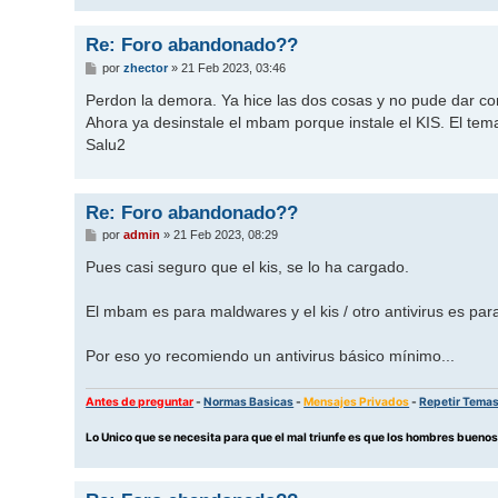
Re: Foro abandonado??
M
por
zhector
»
21 Feb 2023, 03:46
e
n
Perdon la demora. Ya hice las dos cosas y no pude dar con
s
Ahora ya desinstale el mbam porque instale el KIS. El tem
a
j
Salu2
e
Re: Foro abandonado??
M
por
admin
»
21 Feb 2023, 08:29
e
n
Pues casi seguro que el kis, se lo ha cargado.
s
a
j
El mbam es para maldwares y el kis / otro antivirus es para
e
Por eso yo recomiendo un antivirus básico mínimo...
Antes de preguntar
-
Normas Basicas
-
Mensajes Privados
-
Repetir Tema
Lo Unico que se necesita para que el mal triunfe es que los hombres buen