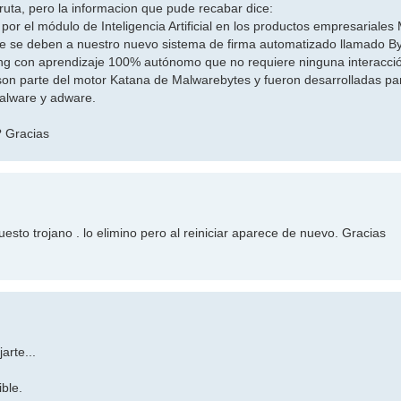
uta, pero la informacion que pude recabar dice:
por el módulo de Inteligencia Artificial en los productos empresariale
e se deben a nuestro nuevo sistema de firma automatizado llamado Byt
ng con aprendizaje 100% autónomo que no requiere ninguna interacc
 son parte del motor Katana de Malwarebytes y fueron desarrolladas pa
alware y adware.
? Gracias
esto trojano . lo elimino pero al reiniciar aparece de nuevo. Gracias
arte...
ible.