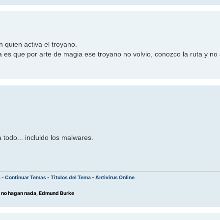
 quien activa el troyano.
a es que por arte de magia ese troyano no volvio, conozco la ruta y no
 todo... incluido los malwares.
s
-
Continuar Temas
-
Titulos del Tema
-
Antivirus Online
os no hagan nada, Edmund Burke