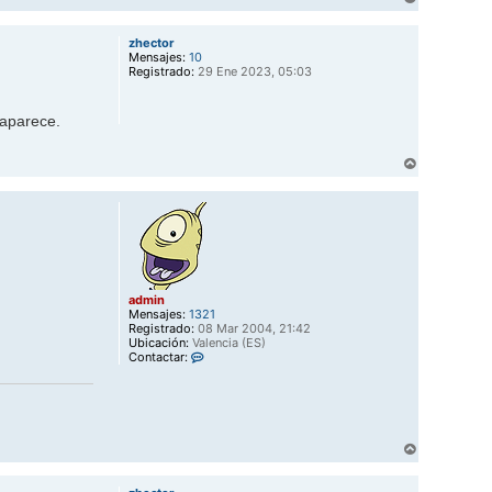
t
r
a
r
c
zhector
i
t
Mensajes:
10
b
a
Registrado:
29 Ene 2023, 05:03
a
r
a
d
 aparece.
m
i
n
A
r
r
i
b
a
admin
Mensajes:
1321
Registrado:
08 Mar 2004, 21:42
Ubicación:
Valencia (ES)
C
Contactar:
o
n
t
a
c
t
A
a
r
r
r
a