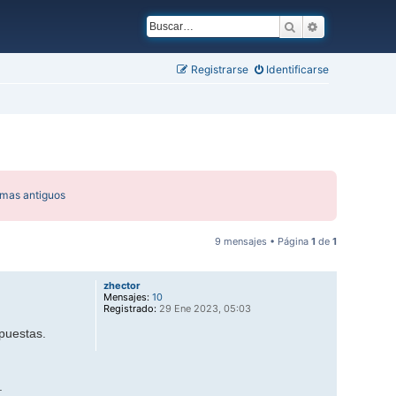
Buscar
Búsqueda ava
Registrarse
Identificarse
emas antiguos
9 mensajes • Página
1
de
1
zhector
Mensajes:
10
Registrado:
29 Ene 2023, 05:03
puestas.
.