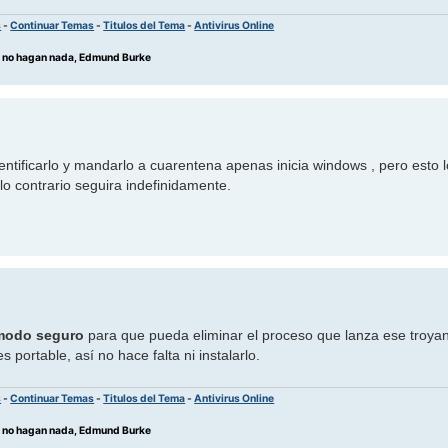
s
-
Continuar Temas
-
Titulos del Tema
-
Antivirus Online
os no hagan nada, Edmund Burke
ntificarlo y mandarlo a cuarentena apenas inicia windows , pero esto 
lo contrario seguira indefinidamente.
modo seguro
para que pueda eliminar el proceso que lanza ese troya
s portable, así no hace falta ni instalarlo.
s
-
Continuar Temas
-
Titulos del Tema
-
Antivirus Online
os no hagan nada, Edmund Burke