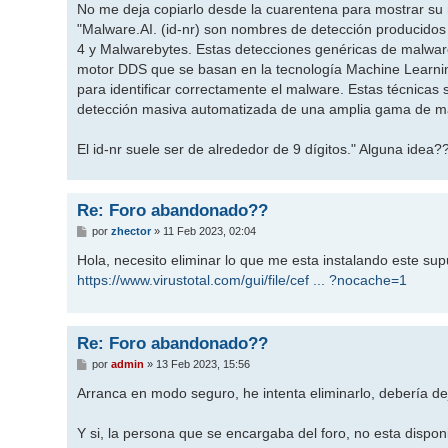
No me deja copiarlo desde la cuarentena para mostrar su r
"Malware.AI. (id-nr) son nombres de detección producidos 
4 y Malwarebytes. Estas detecciones genéricas de malwar
motor DDS que se basan en la tecnología Machine Learni
para identificar correctamente el malware. Estas técnicas
detección masiva automatizada de una amplia gama de m
El id-nr suele ser de alrededor de 9 dígitos." Alguna idea?
Re: Foro abandonado??
M
por
zhector
»
11 Feb 2023, 02:04
e
n
Hola, necesito eliminar lo que me esta instalando este supu
s
https://www.virustotal.com/gui/file/cef ... ?nocache=1
a
j
e
Re: Foro abandonado??
M
por
admin
»
13 Feb 2023, 15:56
e
n
Arranca en modo seguro, he intenta eliminarlo, debería dej
s
a
j
Y si, la persona que se encargaba del foro, no esta dispon
e