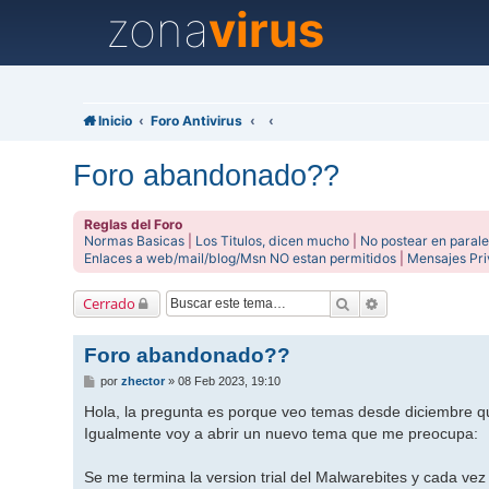
zona
virus
Inicio
Foro Antivirus
Foro abandonado??
Reglas del Foro
Normas Basicas
|
Los Titulos, dicen mucho
|
No postear en parale
Enlaces a web/mail/blog/Msn NO estan permitidos
|
Mensajes Pr
Buscar
Búsqueda avanz
Cerrado
Foro abandonado??
M
por
zhector
»
08 Feb 2023, 19:10
e
n
Hola, la pregunta es porque veo temas desde diciembre q
s
Igualmente voy a abrir un nuevo tema que me preocupa:
a
j
e
Se me termina la version trial del Malwarebites y cada v