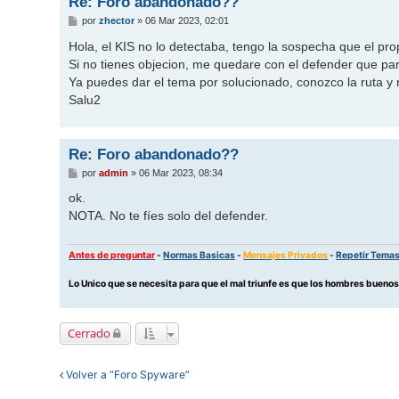
Re: Foro abandonado??
M
por
zhector
»
06 Mar 2023, 02:01
e
n
Hola, el KIS no lo detectaba, tengo la sospecha que el pr
s
Si no tienes objecion, me quedare con el defender que p
a
j
Ya puedes dar el tema por solucionado, conozco la ruta y
e
Salu2
Re: Foro abandonado??
M
por
admin
»
06 Mar 2023, 08:34
e
n
ok.
s
NOTA. No te fíes solo del defender.
a
j
e
Antes de preguntar
-
Normas Basicas
-
Mensajes Privados
-
Repetir Tema
Lo Unico que se necesita para que el mal triunfe es que los hombres buen
Cerrado
Volver a “Foro Spyware”