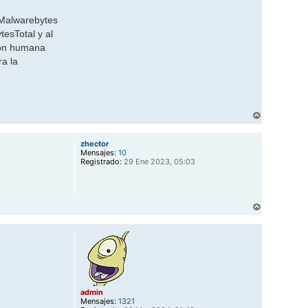
s Malwarebytes
esTotal y al
ión humana
ra la
A
r
r
zhector
i
Mensajes:
10
b
Registrado:
29 Ene 2023, 05:03
a
A
r
r
i
b
a
admin
Mensajes:
1321