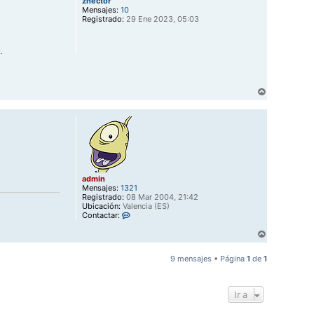
zhector
i
d
Mensajes:
10
m
b
Registrado:
29 Ene 2023, 05:03
i
a
n
.
A
r
r
i
b
a
admin
Mensajes:
1321
Registrado:
08 Mar 2004, 21:42
Ubicación:
Valencia (ES)
C
Contactar:
o
A
n
t
r
a
r
9 mensajes • Página
1
de
1
c
i
t
b
a
a
r
Ir a
a
d