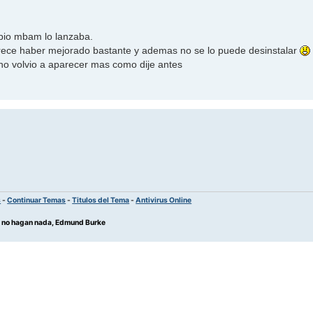
opio mbam lo lanzaba.
arece haber mejorado bastante y ademas no se lo puede desinstalar
 no volvio a aparecer mas como dije antes
s
-
Continuar Temas
-
Titulos del Tema
-
Antivirus Online
os no hagan nada, Edmund Burke