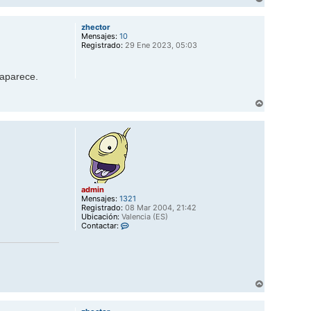
t
r
a
r
c
zhector
i
t
Mensajes:
10
b
a
Registrado:
29 Ene 2023, 05:03
a
r
a
d
 aparece.
m
i
n
A
r
r
i
b
a
admin
Mensajes:
1321
Registrado:
08 Mar 2004, 21:42
Ubicación:
Valencia (ES)
C
Contactar:
o
n
t
a
c
t
A
a
r
r
r
a