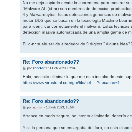
No me deja copiarlo desde la cuarentena para mostrar su r
"Malware.AI. (id-nr) son nombres de detección producidos 
4 y Malwarebytes. Estas detecciones genéricas de malwar
motor DDS que se basan en la tecnología Machine Learni
para identificar correctamente el malware. Estas técnicas
detección masiva automatizada de una amplia gama de m
El id-nr suele ser de alrededor de 9 dígitos." Alguna idea?
Re: Foro abandonado??
M
por
zhector
»
11 Feb 2023, 02:04
e
n
Hola, necesito eliminar lo que me esta instalando este supu
s
https://www.virustotal.com/gui/file/cef ... ?nocache=1
a
j
e
Re: Foro abandonado??
M
por
admin
»
13 Feb 2023, 15:56
e
n
Arranca en modo seguro, he intenta eliminarlo, debería dej
s
a
j
Y si, la persona que se encargaba del foro, no esta dispon
e