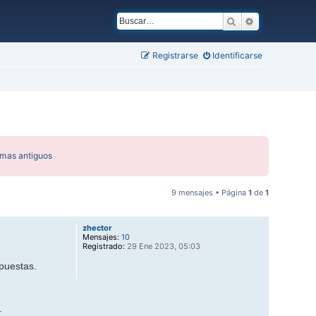
Buscar
Búsqueda ava
Registrarse
Identificarse
emas antiguos
9 mensajes • Página
1
de
1
zhector
Mensajes:
10
Registrado:
29 Ene 2023, 05:03
puestas.
.