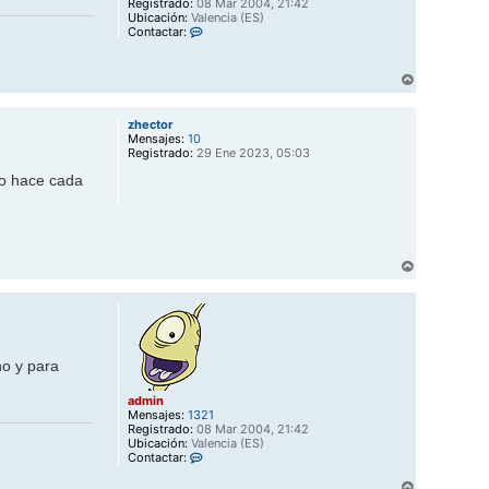
Registrado:
08 Mar 2004, 21:42
Ubicación:
Valencia (ES)
C
Contactar:
o
n
t
A
a
r
c
r
t
zhector
i
a
Mensajes:
10
b
r
Registrado:
29 Ene 2023, 05:03
a
a
d
lo hace cada
m
i
n
A
r
r
i
b
a
no y para
admin
Mensajes:
1321
Registrado:
08 Mar 2004, 21:42
Ubicación:
Valencia (ES)
C
Contactar:
o
A
n