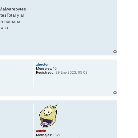
s Malwarebytes
esTotal y al
ión humana
ra la
A
r
r
zhector
i
Mensajes:
10
b
Registrado:
29 Ene 2023, 05:03
a
A
r
r
i
b
a
admin
Mensajes:
1321