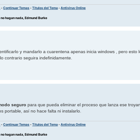
s
-
Continuar Temas
-
Titulos del Tema
-
Antivirus Online
os no hagan nada, Edmund Burke
ntificarlo y mandarlo a cuarentena apenas inicia windows , pero esto 
lo contrario seguira indefinidamente.
modo seguro
para que pueda eliminar el proceso que lanza ese troya
s portable, así no hace falta ni instalarlo.
s
-
Continuar Temas
-
Titulos del Tema
-
Antivirus Online
os no hagan nada, Edmund Burke