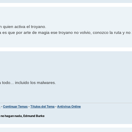
 quien activa el troyano.
a es que por arte de magia ese troyano no volvio, conozco la ruta y no
 todo... incluido los malwares.
s
-
Continuar Temas
-
Titulos del Tema
-
Antivirus Online
os no hagan nada, Edmund Burke