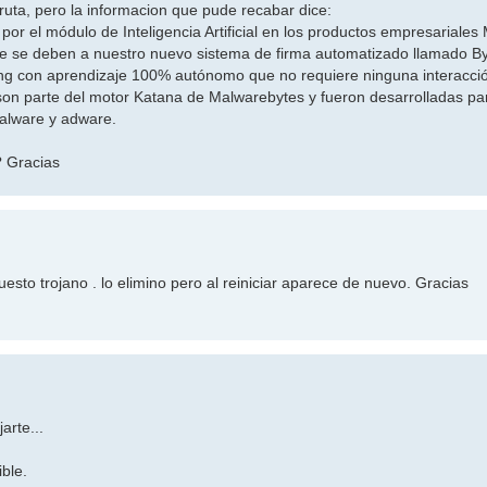
uta, pero la informacion que pude recabar dice:
por el módulo de Inteligencia Artificial en los productos empresariale
e se deben a nuestro nuevo sistema de firma automatizado llamado Byt
ng con aprendizaje 100% autónomo que no requiere ninguna interacc
 son parte del motor Katana de Malwarebytes y fueron desarrolladas pa
alware y adware.
? Gracias
esto trojano . lo elimino pero al reiniciar aparece de nuevo. Gracias
arte...
ible.