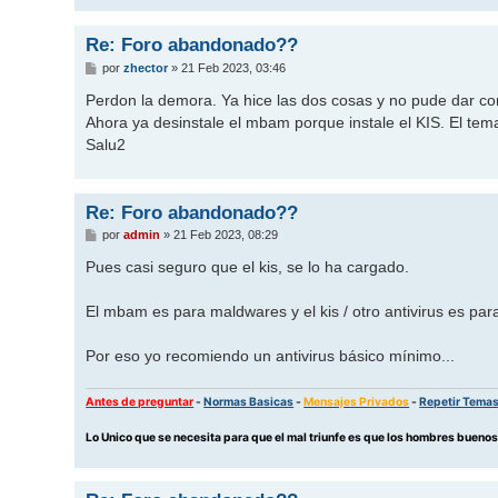
Re: Foro abandonado??
M
por
zhector
»
21 Feb 2023, 03:46
e
n
Perdon la demora. Ya hice las dos cosas y no pude dar con
s
Ahora ya desinstale el mbam porque instale el KIS. El tem
a
j
Salu2
e
Re: Foro abandonado??
M
por
admin
»
21 Feb 2023, 08:29
e
n
Pues casi seguro que el kis, se lo ha cargado.
s
a
j
El mbam es para maldwares y el kis / otro antivirus es para
e
Por eso yo recomiendo un antivirus básico mínimo...
Antes de preguntar
-
Normas Basicas
-
Mensajes Privados
-
Repetir Tema
Lo Unico que se necesita para que el mal triunfe es que los hombres buen