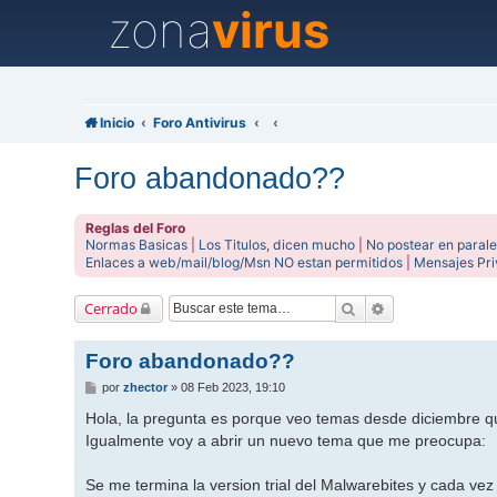
zona
virus
Inicio
Foro Antivirus
Foro abandonado??
Reglas del Foro
Normas Basicas
|
Los Titulos, dicen mucho
|
No postear en parale
Enlaces a web/mail/blog/Msn NO estan permitidos
|
Mensajes Pr
Buscar
Búsqueda avanz
Cerrado
Foro abandonado??
M
por
zhector
»
08 Feb 2023, 19:10
e
n
Hola, la pregunta es porque veo temas desde diciembre q
s
Igualmente voy a abrir un nuevo tema que me preocupa:
a
j
e
Se me termina la version trial del Malwarebites y cada v