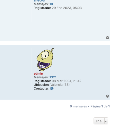
zhector
i
d
Mensajes:
10
m
b
Registrado:
29 Ene 2023, 05:03
i
a
n
.
A
r
r
i
b
a
admin
Mensajes:
1321
Registrado:
08 Mar 2004, 21:42
Ubicación:
Valencia (ES)
C
Contactar:
o
A
n
t
r
a
r
9 mensajes • Página
1
de
1
c
i
t
b
a
a
r
Ir a
a
d