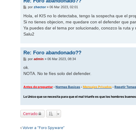
Re: Foro abandonado??
M
por
zhector
»
06 Mar 2023, 02:01
e
n
Hola, el KIS no lo detectaba, tengo la sospecha que el pr
s
Si no tienes objecion, me quedare con el defender que p
a
j
Ya puedes dar el tema por solucionado, conozco la ruta y
e
Salu2
Re: Foro abandonado??
M
por
admin
»
06 Mar 2023, 08:34
e
n
ok.
s
NOTA. No te fíes solo del defender.
a
j
e
Antes de preguntar
-
Normas Basicas
-
Mensajes Privados
-
Repetir Tema
Lo Unico que se necesita para que el mal triunfe es que los hombres buen
Cerrado
Volver a “Foro Spyware”