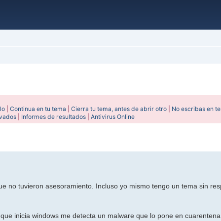
lo
|
Continua en tu tema
|
Cierra tu tema, antes de abrir otro
|
No escribas en t
ivados
|
Informes de resultados
|
Antivirus Online
ada
ue no tuvieron asesoramiento. Incluso yo mismo tengo un tema sin res
ez que inicia windows me detecta un malware que lo pone en cuarentena