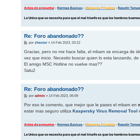
Antes de preguntar
-
Normas Basicas
-
Mensajes Privados
-
Repetir Tema
Lo Unico que se necesita para que el mal triunfe es que los hombres buen
Re: Foro abandonado??
M
por
zhector
»
14 Feb 2023, 03:22
e
n
Gracias, pero no me hace falta, el mbam se encarga de ide
s
vez que inicio. Necesito buscar quien lo esta lanzando, de 
a
j
El amigo MSC Hotline no vuelve mas??
e
Salu2
Re: Foro abandonado??
M
por
admin
»
14 Feb 2023, 06:09
e
n
Por eso te comento, que mejor que le pases el mbam en
s
estar mas seguro utiliza
Kaspersky Virus Removal Tool
e
a
j
e
Antes de preguntar
-
Normas Basicas
-
Mensajes Privados
-
Repetir Tema
Lo Unico que se necesita para que el mal triunfe es que los hombres buen