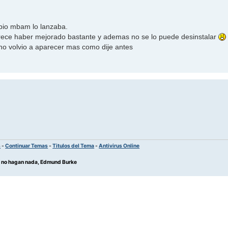
opio mbam lo lanzaba.
arece haber mejorado bastante y ademas no se lo puede desinstalar
 no volvio a aparecer mas como dije antes
s
-
Continuar Temas
-
Titulos del Tema
-
Antivirus Online
os no hagan nada, Edmund Burke