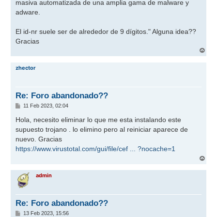
masiva automatizada de una amplia gama de malware y
adware.
El id-nr suele ser de alrededor de 9 dígitos." Alguna idea??
Gracias
A
r
r
zhector
i
b
a
Re: Foro abandonado??
M
11 Feb 2023, 02:04
e
n
Hola, necesito eliminar lo que me esta instalando este
s
supuesto trojano . lo elimino pero al reiniciar aparece de
a
j
nuevo. Gracias
e
https://www.virustotal.com/gui/file/cef ... ?nocache=1
A
r
r
admin
i
b
a
Re: Foro abandonado??
M
13 Feb 2023, 15:56