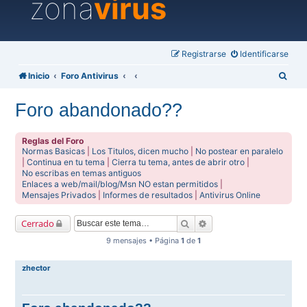
zona
virus
Registrarse
Identificarse
B
Inicio
Foro Antivirus
u
Foro abandonado??
s
c
Reglas del Foro
a
Normas Basicas
|
Los Titulos, dicen mucho
|
No postear en paralelo
|
Continua en tu tema
|
Cierra tu tema, antes de abrir otro
|
r
No escribas en temas antiguos
Enlaces a web/mail/blog/Msn NO estan permitidos
|
Mensajes Privados
|
Informes de resultados
|
Antivirus Online
Buscar
Búsqueda avanzada
Cerrado
9 mensajes • Página
1
de
1
zhector