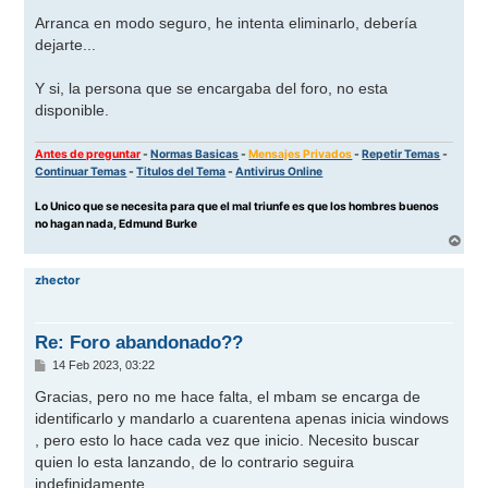
e
n
Arranca en modo seguro, he intenta eliminarlo, debería
s
dejarte...
a
j
e
Y si, la persona que se encargaba del foro, no esta
disponible.
Antes de preguntar
-
Normas Basicas
-
Mensajes Privados
-
Repetir Temas
-
Continuar Temas
-
Titulos del Tema
-
Antivirus Online
Lo Unico que se necesita para que el mal triunfe es que los hombres buenos
no hagan nada, Edmund Burke
A
r
r
zhector
i
b
a
Re: Foro abandonado??
M
14 Feb 2023, 03:22
e
n
Gracias, pero no me hace falta, el mbam se encarga de
s
identificarlo y mandarlo a cuarentena apenas inicia windows
a
j
, pero esto lo hace cada vez que inicio. Necesito buscar
e
quien lo esta lanzando, de lo contrario seguira
indefinidamente.