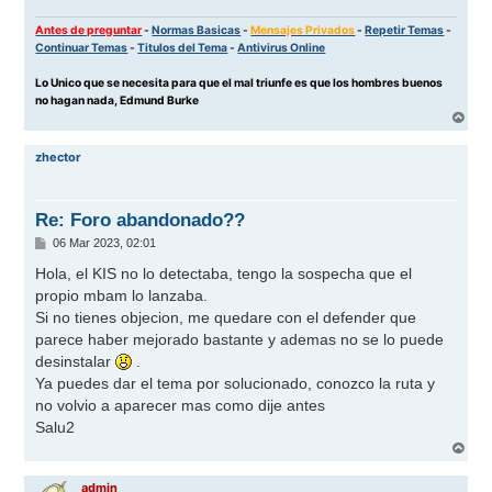
Antes de preguntar
-
Normas Basicas
-
Mensajes Privados
-
Repetir Temas
-
Continuar Temas
-
Titulos del Tema
-
Antivirus Online
Lo Unico que se necesita para que el mal triunfe es que los hombres buenos
no hagan nada, Edmund Burke
A
r
r
zhector
i
b
a
Re: Foro abandonado??
M
06 Mar 2023, 02:01
e
n
Hola, el KIS no lo detectaba, tengo la sospecha que el
s
propio mbam lo lanzaba.
a
j
Si no tienes objecion, me quedare con el defender que
e
parece haber mejorado bastante y ademas no se lo puede
desinstalar
.
Ya puedes dar el tema por solucionado, conozco la ruta y
no volvio a aparecer mas como dije antes
Salu2
A
r
r
admin