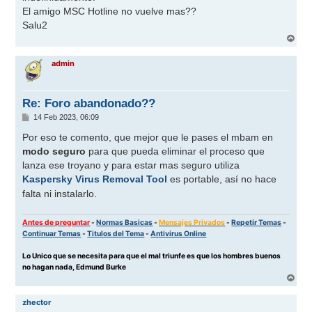
El amigo MSC Hotline no vuelve mas??
Salu2
A
r
r
admin
i
b
a
Re: Foro abandonado??
M
14 Feb 2023, 06:09
e
n
Por eso te comento, que mejor que le pases el mbam en
s
modo seguro
para que pueda eliminar el proceso que
a
j
lanza ese troyano y para estar mas seguro utiliza
e
Kaspersky Virus Removal Tool
es portable, así no hace
falta ni instalarlo.
Antes de preguntar
-
Normas Basicas
-
Mensajes Privados
-
Repetir Temas
-
Continuar Temas
-
Titulos del Tema
-
Antivirus Online
Lo Unico que se necesita para que el mal triunfe es que los hombres buenos
no hagan nada, Edmund Burke
A
r
r
zhector
i