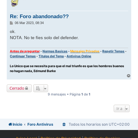
i
b
a
Re: Foro abandonado??
M
06 Mar 2023, 08:34
e
n
ok.
s
NOTA. No te fíes solo del defender.
a
j
e
Antes de preguntar
-
Normas Basicas
-
Mensajes Privados
-
Repetir Temas
-
Continuar Temas
-
Titulos del Tema
-
Antivirus Online
Lo Unico que se necesita para que el mal triunfe es que los hombres buenos
no hagan nada, Edmund Burke
A
r
r
Cerrado
i
b
9 mensajes • Página
1
de
1
a
Ir a
Inicio
Foro Antivirus
Todos los horarios son
UTC+02:00