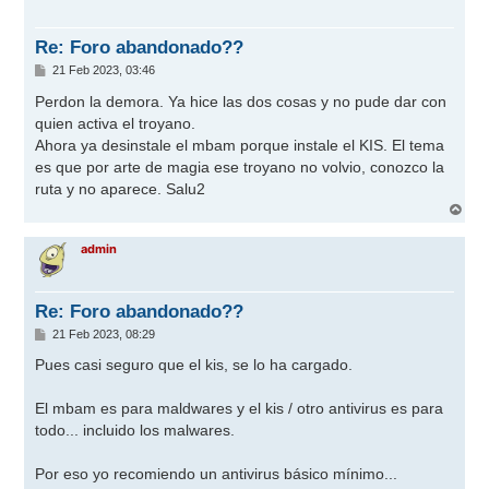
b
a
Re: Foro abandonado??
M
21 Feb 2023, 03:46
e
n
Perdon la demora. Ya hice las dos cosas y no pude dar con
s
quien activa el troyano.
a
j
Ahora ya desinstale el mbam porque instale el KIS. El tema
e
es que por arte de magia ese troyano no volvio, conozco la
ruta y no aparece. Salu2
A
r
r
admin
i
b
a
Re: Foro abandonado??
M
21 Feb 2023, 08:29
e
n
Pues casi seguro que el kis, se lo ha cargado.
s
a
j
El mbam es para maldwares y el kis / otro antivirus es para
e
todo... incluido los malwares.
Por eso yo recomiendo un antivirus básico mínimo...