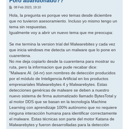
Foro abandonado??
M
08 Feb 2023, 19:10
e
n
Hola, la pregunta es porque veo temas desde diciembre
s
que no tuvieron asesoramiento. Incluso yo mismo tengo un
a
j
tema sin respuestas.
e
Igualmente voy a abrir un nuevo tema que me preocupa:
Se me termina la version trial del Malwarebites y cada vez
que inicia windows me detecta un malware que lo pone en
cuarentena.
No me deja copiarlo desde la cuarentena para mostrar su
ruta, pero la informacion que pude recabar dice:
"Malware.AI. (id-nr) son nombres de detección producidos
por el módulo de Inteligencia Artificial en los productos
empresariales Malwarebytes 4 y Malwarebytes. Estas
detecciones genéricas de malware se deben a nuestro
nuevo sistema de firma automatizado llamado BytesTotal y
al motor DDS que se basan en la tecnología Machine
Learning con aprendizaje 100% autónomo que no requiere
ninguna interacción humana para identificar correctamente
el malware. Estas técnicas son parte del motor Katana de
Malwarebytes y fueron desarrolladas para la detección