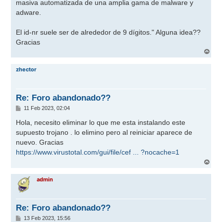
masiva automatizada de una amplia gama de malware y
adware.
El id-nr suele ser de alrededor de 9 dígitos." Alguna idea??
Gracias
A
r
r
zhector
i
b
a
Re: Foro abandonado??
M
11 Feb 2023, 02:04
e
n
Hola, necesito eliminar lo que me esta instalando este
s
supuesto trojano . lo elimino pero al reiniciar aparece de
a
j
nuevo. Gracias
e
https://www.virustotal.com/gui/file/cef ... ?nocache=1
A
r
r
admin
i
b
a
Re: Foro abandonado??
M
13 Feb 2023, 15:56