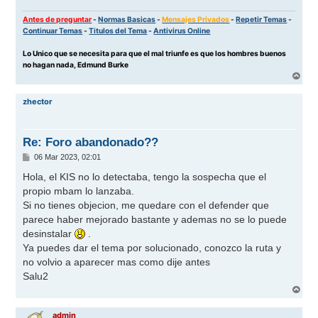
Antes de preguntar
-
Normas Basicas
-
Mensajes Privados
-
Repetir Temas
-
Continuar Temas
-
Titulos del Tema
-
Antivirus Online
Lo Unico que se necesita para que el mal triunfe es que los hombres buenos
no hagan nada, Edmund Burke
A
r
r
zhector
i
b
a
Re: Foro abandonado??
M
06 Mar 2023, 02:01
e
n
Hola, el KIS no lo detectaba, tengo la sospecha que el
s
propio mbam lo lanzaba.
a
j
Si no tienes objecion, me quedare con el defender que
e
parece haber mejorado bastante y ademas no se lo puede
desinstalar
.
Ya puedes dar el tema por solucionado, conozco la ruta y
no volvio a aparecer mas como dije antes
Salu2
A
r
r
admin