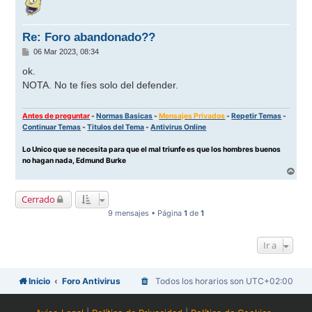
i
b
a
Re: Foro abandonado??
M
06 Mar 2023, 08:34
e
n
ok.
s
NOTA. No te fíes solo del defender.
a
j
e
Antes de preguntar
-
Normas Basicas
-
Mensajes Privados
-
Repetir Temas
-
Continuar Temas
-
Titulos del Tema
-
Antivirus Online
Lo Unico que se necesita para que el mal triunfe es que los hombres buenos
no hagan nada, Edmund Burke
A
r
r
Cerrado
i
b
9 mensajes • Página
1
de
1
a
Ir a
Inicio
Foro Antivirus
Todos los horarios son
UTC+02:00