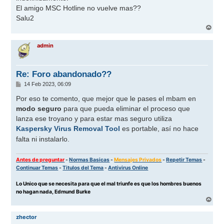
El amigo MSC Hotline no vuelve mas??
Salu2
A
r
r
admin
i
b
a
Re: Foro abandonado??
M
14 Feb 2023, 06:09
e
n
Por eso te comento, que mejor que le pases el mbam en
s
modo seguro
para que pueda eliminar el proceso que
a
j
lanza ese troyano y para estar mas seguro utiliza
e
Kaspersky Virus Removal Tool
es portable, así no hace
falta ni instalarlo.
Antes de preguntar
-
Normas Basicas
-
Mensajes Privados
-
Repetir Temas
-
Continuar Temas
-
Titulos del Tema
-
Antivirus Online
Lo Unico que se necesita para que el mal triunfe es que los hombres buenos
no hagan nada, Edmund Burke
A
r
r
zhector
i