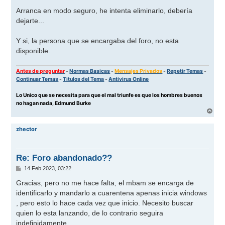
e
n
Arranca en modo seguro, he intenta eliminarlo, debería
s
dejarte...
a
j
e
Y si, la persona que se encargaba del foro, no esta
disponible.
Antes de preguntar
-
Normas Basicas
-
Mensajes Privados
-
Repetir Temas
-
Continuar Temas
-
Titulos del Tema
-
Antivirus Online
Lo Unico que se necesita para que el mal triunfe es que los hombres buenos
no hagan nada, Edmund Burke
A
r
r
zhector
i
b
a
Re: Foro abandonado??
M
14 Feb 2023, 03:22
e
n
Gracias, pero no me hace falta, el mbam se encarga de
s
identificarlo y mandarlo a cuarentena apenas inicia windows
a
j
, pero esto lo hace cada vez que inicio. Necesito buscar
e
quien lo esta lanzando, de lo contrario seguira
indefinidamente.