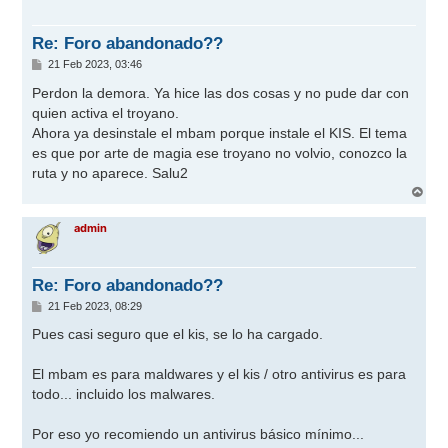
b
a
Re: Foro abandonado??
M
21 Feb 2023, 03:46
e
n
Perdon la demora. Ya hice las dos cosas y no pude dar con
s
quien activa el troyano.
a
j
Ahora ya desinstale el mbam porque instale el KIS. El tema
e
es que por arte de magia ese troyano no volvio, conozco la
ruta y no aparece. Salu2
A
r
r
admin
i
b
a
Re: Foro abandonado??
M
21 Feb 2023, 08:29
e
n
Pues casi seguro que el kis, se lo ha cargado.
s
a
j
El mbam es para maldwares y el kis / otro antivirus es para
e
todo... incluido los malwares.
Por eso yo recomiendo un antivirus básico mínimo...