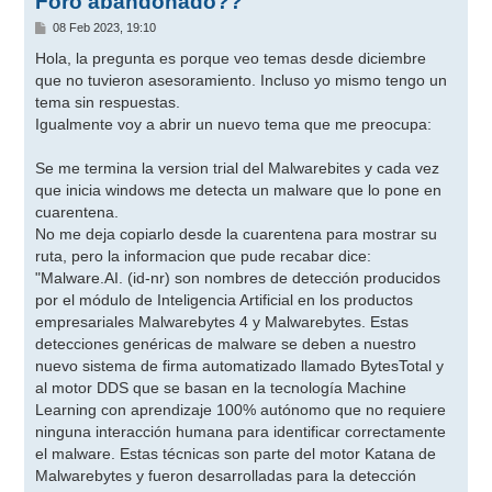
Foro abandonado??
M
08 Feb 2023, 19:10
e
n
Hola, la pregunta es porque veo temas desde diciembre
s
que no tuvieron asesoramiento. Incluso yo mismo tengo un
a
j
tema sin respuestas.
e
Igualmente voy a abrir un nuevo tema que me preocupa:
Se me termina la version trial del Malwarebites y cada vez
que inicia windows me detecta un malware que lo pone en
cuarentena.
No me deja copiarlo desde la cuarentena para mostrar su
ruta, pero la informacion que pude recabar dice:
"Malware.AI. (id-nr) son nombres de detección producidos
por el módulo de Inteligencia Artificial en los productos
empresariales Malwarebytes 4 y Malwarebytes. Estas
detecciones genéricas de malware se deben a nuestro
nuevo sistema de firma automatizado llamado BytesTotal y
al motor DDS que se basan en la tecnología Machine
Learning con aprendizaje 100% autónomo que no requiere
ninguna interacción humana para identificar correctamente
el malware. Estas técnicas son parte del motor Katana de
Malwarebytes y fueron desarrolladas para la detección