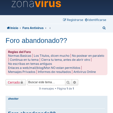
zona
virus
Registrarse
Identificarse
B
Inicio
Foro Antivirus
u
Foro abandonado??
s
c
Reglas del Foro
a
Normas Basicas
|
Los Titulos, dicen mucho
|
No postear en paralelo
|
Continua en tu tema
|
Cierra tu tema, antes de abrir otro
|
r
No escribas en temas antiguos
Enlaces a web/mail/blog/Msn NO estan permitidos
|
Mensajes Privados
|
Informes de resultados
|
Antivirus Online
Buscar
Búsqueda avanzada
Cerrado
9 mensajes • Página
1
de
1
zhector