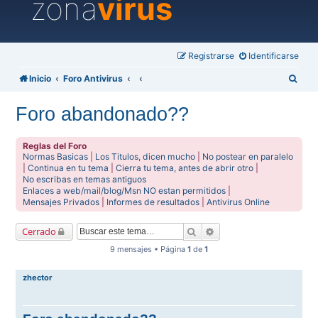
zona
virus
Registrarse
Identificarse
B
Inicio
Foro Antivirus
u
Foro abandonado??
s
c
Reglas del Foro
a
Normas Basicas
|
Los Titulos, dicen mucho
|
No postear en paralelo
|
Continua en tu tema
|
Cierra tu tema, antes de abrir otro
|
r
No escribas en temas antiguos
Enlaces a web/mail/blog/Msn NO estan permitidos
|
Mensajes Privados
|
Informes de resultados
|
Antivirus Online
Buscar
Búsqueda avanzada
Cerrado
9 mensajes • Página
1
de
1
zhector