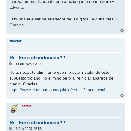
masiva automatizada de una amplia gama de malware y
adware.
El id-nr suele ser de alrededor de 9 dígitos." Alguna idea??
Gracias
A
r
r
zhector
i
b
a
Re: Foro abandonado??
M
11 Feb 2023, 02:04
e
n
Hola, necesito eliminar lo que me esta instalando este
s
supuesto trojano . lo elimino pero al reiniciar aparece de
a
j
nuevo. Gracias
e
https://www.virustotal.com/gui/file/cef ... ?nocache=1
A
r
r
admin
i
b
a
Re: Foro abandonado??
M
13 Feb 2023, 15:56