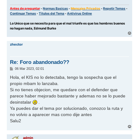
Antes de preguntar
-
Normas Basicas
-
Mensajes Privados
-
Repetir Temas
-
Continuar Temas
-
Titulos del Tema
-
Antivirus Online
Lo Unico que se necesita para que el mal triunfe es que los hombres buenos
no hagan nada, Edmund Burke
A
r
r
zhector
i
b
a
Re: Foro abandonado??
M
06 Mar 2023, 02:01
e
n
Hola, el KIS no lo detectaba, tengo la sospecha que el
s
propio mbam lo lanzaba.
a
j
Si no tienes objecion, me quedare con el defender que
e
parece haber mejorado bastante y ademas no se lo puede
desinstalar
.
Ya puedes dar el tema por solucionado, conozco la ruta y
no volvio a aparecer mas como dije antes
Salu2
A
r
r
admin