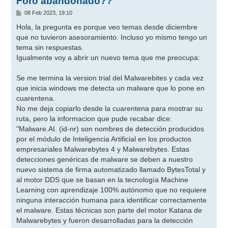
Foro abandonado??
M
08 Feb 2023, 19:10
e
n
Hola, la pregunta es porque veo temas desde diciembre
s
que no tuvieron asesoramiento. Incluso yo mismo tengo un
a
j
tema sin respuestas.
e
Igualmente voy a abrir un nuevo tema que me preocupa:
Se me termina la version trial del Malwarebites y cada vez
que inicia windows me detecta un malware que lo pone en
cuarentena.
No me deja copiarlo desde la cuarentena para mostrar su
ruta, pero la informacion que pude recabar dice:
"Malware.AI. (id-nr) son nombres de detección producidos
por el módulo de Inteligencia Artificial en los productos
empresariales Malwarebytes 4 y Malwarebytes. Estas
detecciones genéricas de malware se deben a nuestro
nuevo sistema de firma automatizado llamado BytesTotal y
al motor DDS que se basan en la tecnología Machine
Learning con aprendizaje 100% autónomo que no requiere
ninguna interacción humana para identificar correctamente
el malware. Estas técnicas son parte del motor Katana de
Malwarebytes y fueron desarrolladas para la detección