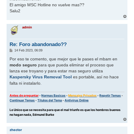
El amigo MSC Hotline no vuelve mas??
Salu2
A
r
r
admin
i
b
a
Re: Foro abandonado??
M
14 Feb 2023, 06:09
e
n
Por eso te comento, que mejor que le pases el mbam en
s
modo seguro
para que pueda eliminar el proceso que
a
j
lanza ese troyano y para estar mas seguro utiliza
e
Kaspersky Virus Removal Tool
es portable, así no hace
falta ni instalarlo.
Antes de preguntar
-
Normas Basicas
-
Mensajes Privados
-
Repetir Temas
-
Continuar Temas
-
Titulos del Tema
-
Antivirus Online
Lo Unico que se necesita para que el mal triunfe es que los hombres buenos
no hagan nada, Edmund Burke
A
r
r
zhector
i