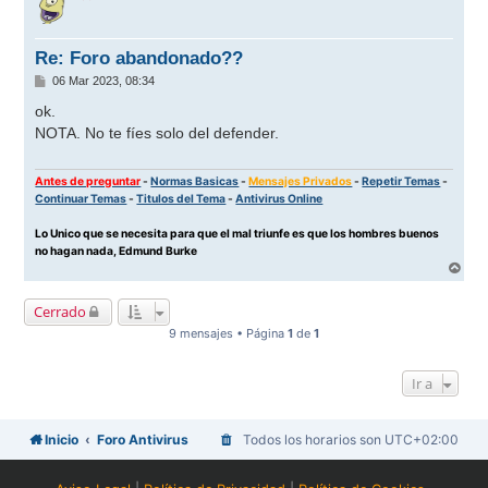
i
b
a
Re: Foro abandonado??
M
06 Mar 2023, 08:34
e
n
ok.
s
NOTA. No te fíes solo del defender.
a
j
e
Antes de preguntar
-
Normas Basicas
-
Mensajes Privados
-
Repetir Temas
-
Continuar Temas
-
Titulos del Tema
-
Antivirus Online
Lo Unico que se necesita para que el mal triunfe es que los hombres buenos
no hagan nada, Edmund Burke
A
r
r
Cerrado
i
b
9 mensajes • Página
1
de
1
a
Ir a
Inicio
Foro Antivirus
Todos los horarios son
UTC+02:00