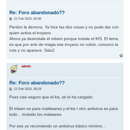
b
a
Re: Foro abandonado??
M
21 Feb 2023, 03:46
e
n
Perdon la demora. Ya hice las dos cosas y no pude dar con
s
quien activa el troyano.
a
j
Ahora ya desinstale el mbam porque instale el KIS. El tema
e
es que por arte de magia ese troyano no volvio, conozco la
ruta y no aparece. Salu2
A
r
r
admin
i
b
a
Re: Foro abandonado??
M
21 Feb 2023, 08:29
e
n
Pues casi seguro que el kis, se lo ha cargado.
s
a
j
El mbam es para maldwares y el kis / otro antivirus es para
e
todo... incluido los malwares.
Por eso yo recomiendo un antivirus básico mínimo...