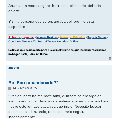
e
n
Arranca en modo seguro, he intenta eliminarlo, debería
s
dejarte...
a
j
e
Y si, la persona que se encargaba del foro, no esta
disponible.
Antes de preguntar
-
Normas Basicas
-
Mensajes Privados
-
Repetir Temas
-
Continuar Temas
-
Titulos del Tema
-
Antivirus Online
Lo Unico que se necesita para que el mal triunfe es que los hombres buenos
no hagan nada, Edmund Burke
A
r
r
zhector
i
b
a
Re: Foro abandonado??
M
14 Feb 2023, 03:22
e
n
Gracias, pero no me hace falta, el mbam se encarga de
s
identificarlo y mandarlo a cuarentena apenas inicia windows
a
j
, pero esto lo hace cada vez que inicio. Necesito buscar
e
quien lo esta lanzando, de lo contrario seguira
indefinidamente.