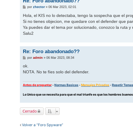
Re: Foro abandonado??
M
por
zhector
»
06 Mar 2023, 02:01
e
n
Hola, el KIS no lo detectaba, tengo la sospecha que el pr
s
Si no tienes objecion, me quedare con el defender que p
a
j
Ya puedes dar el tema por solucionado, conozco la ruta y
e
Salu2
Re: Foro abandonado??
M
por
admin
»
06 Mar 2023, 08:34
e
n
ok.
s
NOTA. No te fíes solo del defender.
a
j
e
Antes de preguntar
-
Normas Basicas
-
Mensajes Privados
-
Repetir Tema
Lo Unico que se necesita para que el mal triunfe es que los hombres buen
Cerrado
Volver a “Foro Spyware”