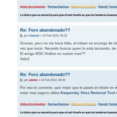
Antes de preguntar
-
Normas Basicas
-
Mensajes Privados
-
Repetir Tema
Lo Unico que se necesita para que el mal triunfe es que los hombres buen
Re: Foro abandonado??
M
por
zhector
»
14 Feb 2023, 03:22
e
n
Gracias, pero no me hace falta, el mbam se encarga de ide
s
vez que inicio. Necesito buscar quien lo esta lanzando, de 
a
j
El amigo MSC Hotline no vuelve mas??
e
Salu2
Re: Foro abandonado??
M
por
admin
»
14 Feb 2023, 06:09
e
n
Por eso te comento, que mejor que le pases el mbam en
s
estar mas seguro utiliza
Kaspersky Virus Removal Tool
e
a
j
e
Antes de preguntar
-
Normas Basicas
-
Mensajes Privados
-
Repetir Tema
Lo Unico que se necesita para que el mal triunfe es que los hombres buen