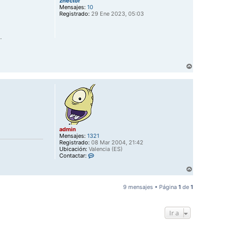
zhector
i
d
Mensajes:
10
m
b
Registrado:
29 Ene 2023, 05:03
i
a
n
.
A
r
r
i
b
a
admin
Mensajes:
1321
Registrado:
08 Mar 2004, 21:42
Ubicación:
Valencia (ES)
C
Contactar:
o
A
n
t
r
a
r
9 mensajes • Página
1
de
1
c
i
t
b
a
a
r
Ir a
a
d