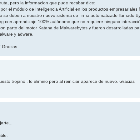
uta, pero la informacion que pude recabar dice:
por el módulo de Inteligencia Artificial en los productos empresariale
e se deben a nuestro nuevo sistema de firma automatizado llamado Byt
ng con aprendizaje 100% autónomo que no requiere ninguna interacc
 son parte del motor Katana de Malwarebytes y fueron desarrolladas pa
alware y adware.
? Gracias
esto trojano . lo elimino pero al reiniciar aparece de nuevo. Gracias
arte...
ible.