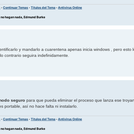
s
-
Continuar Temas
-
Titulos del Tema
-
Antivirus Online
os no hagan nada, Edmund Burke
ntificarlo y mandarlo a cuarentena apenas inicia windows , pero esto 
lo contrario seguira indefinidamente.
modo seguro
para que pueda eliminar el proceso que lanza ese troya
s portable, así no hace falta ni instalarlo.
s
-
Continuar Temas
-
Titulos del Tema
-
Antivirus Online
os no hagan nada, Edmund Burke