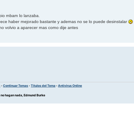
opio mbam lo lanzaba.
arece haber mejorado bastante y ademas no se lo puede desinstalar
 no volvio a aparecer mas como dije antes
s
-
Continuar Temas
-
Titulos del Tema
-
Antivirus Online
os no hagan nada, Edmund Burke