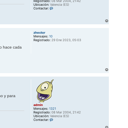
Registrado:
08 Mar 2004, 21:42
Ubicación:
Valencia (ES)
C
Contactar:
o
n
t
A
a
r
c
r
t
zhector
i
a
Mensajes:
10
b
r
Registrado:
29 Ene 2023, 05:03
a
a
d
lo hace cada
m
i
n
A
r
r
i
b
a
no y para
admin
Mensajes:
1321
Registrado:
08 Mar 2004, 21:42
Ubicación:
Valencia (ES)
C
Contactar:
o
A
n