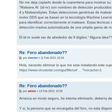
No me deja copiarlo desde la cuarentena para mostrar su r
"Malware.AI. (id-nr) son nombres de detección producidos 
4 y Malwarebytes. Estas detecciones genéricas de malwar
motor DDS que se basan en la tecnología Machine Learni
para identificar correctamente el malware. Estas técnicas
detección masiva automatizada de una amplia gama de m
El id-nr suele ser de alrededor de 9 dígitos." Alguna idea?
Re: Foro abandonado??
M
por
zhector
»
11 Feb 2023, 02:04
e
n
Hola, necesito eliminar lo que me esta instalando este supu
s
https://www.virustotal.com/gui/file/cef ... ?nocache=1
a
j
e
Re: Foro abandonado??
M
por
admin
»
13 Feb 2023, 15:56
e
n
Arranca en modo seguro, he intenta eliminarlo, debería dej
s
a
j
Y si, la persona que se encargaba del foro, no esta dispon
e