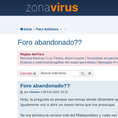
zona
virus
Inicio
Foro Antivirus
Foro abandonado??
Reglas del Foro
Normas Basicas
|
Los Titulos, dicen mucho
|
No postear en parale
Enlaces a web/mail/blog/Msn NO estan permitidos
|
Mensajes Pr
Buscar
Búsqueda avanz
Cerrado
Foro abandonado??
M
por
zhector
»
08 Feb 2023, 19:10
e
n
Hola, la pregunta es porque veo temas desde diciembre q
s
Igualmente voy a abrir un nuevo tema que me preocupa:
a
j
e
Se me termina la version trial del Malwarebites y cada v