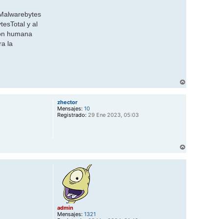
s Malwarebytes
esTotal y al
ión humana
ra la
A
r
r
zhector
i
Mensajes:
10
b
Registrado:
29 Ene 2023, 05:03
a
A
r
r
i
b
a
admin
Mensajes:
1321