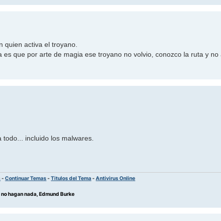
 quien activa el troyano.
a es que por arte de magia ese troyano no volvio, conozco la ruta y no
 todo... incluido los malwares.
s
-
Continuar Temas
-
Titulos del Tema
-
Antivirus Online
os no hagan nada, Edmund Burke