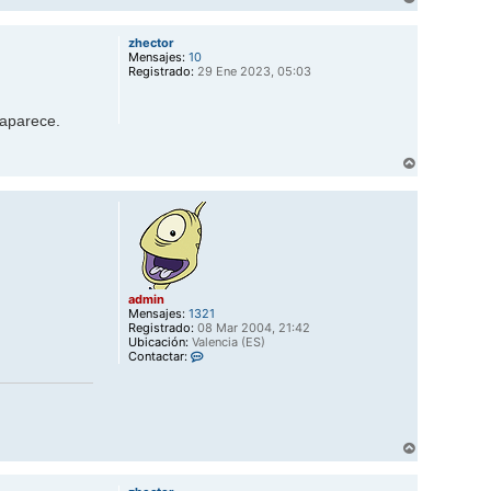
t
r
a
r
c
zhector
i
t
Mensajes:
10
b
a
Registrado:
29 Ene 2023, 05:03
a
r
a
d
 aparece.
m
i
n
A
r
r
i
b
a
admin
Mensajes:
1321
Registrado:
08 Mar 2004, 21:42
Ubicación:
Valencia (ES)
C
Contactar:
o
n
t
a
c
t
A
a
r
r
r
a