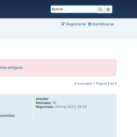
Buscar
Búsqueda ava
Registrarse
Identificarse
emas antiguos
9 mensajes • Página
1
de
1
zhector
Mensajes:
10
Registrado:
29 Ene 2023, 05:03
puestas.
.