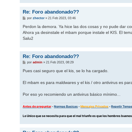
Re: Foro abandonado??
M
por
zhector
»
21 Feb 2023, 03:46
e
n
Perdon la demora. Ya hice las dos cosas y no pude dar con
s
Ahora ya desinstale el mbam porque instale el KIS. El tem
a
j
Salu2
e
Re: Foro abandonado??
M
por
admin
»
21 Feb 2023, 08:29
e
n
Pues casi seguro que el kis, se lo ha cargado.
s
a
j
El mbam es para maldwares y el kis / otro antivirus es para
e
Por eso yo recomiendo un antivirus básico mínimo...
Antes de preguntar
-
Normas Basicas
-
Mensajes Privados
-
Repetir Tema
Lo Unico que se necesita para que el mal triunfe es que los hombres buen