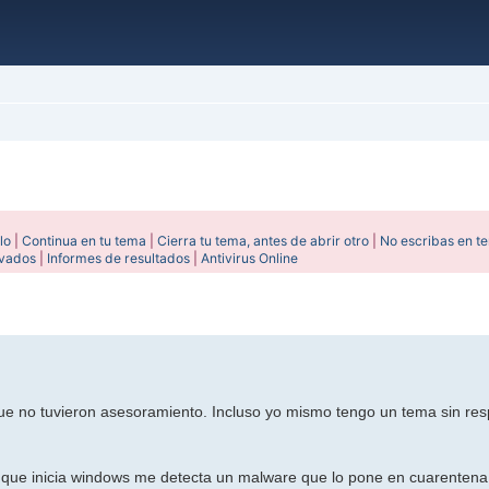
lo
|
Continua en tu tema
|
Cierra tu tema, antes de abrir otro
|
No escribas en t
ivados
|
Informes de resultados
|
Antivirus Online
ada
ue no tuvieron asesoramiento. Incluso yo mismo tengo un tema sin res
ez que inicia windows me detecta un malware que lo pone en cuarentena