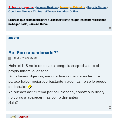
Antes de preguntar
-
Normas Basicas
-
Mensajes Privados
-
Repetir Temas
-
Continuar Temas
-
Titulos del Tema
-
Antivirus Online
Lo Unico que se necesita para que el mal triunfe es que los hombres buenos
no hagan nada, Edmund Burke
A
r
r
zhector
i
b
a
Re: Foro abandonado??
M
06 Mar 2023, 02:01
e
n
Hola, el KIS no lo detectaba, tengo la sospecha que el
s
propio mbam lo lanzaba.
a
j
Si no tienes objecion, me quedare con el defender que
e
parece haber mejorado bastante y ademas no se lo puede
desinstalar
.
Ya puedes dar el tema por solucionado, conozco la ruta y
no volvio a aparecer mas como dije antes
Salu2
A
r
r
admin