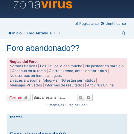
zona
virus
Registrarse
Identificarse
B
Inicio
Foro Antivirus
u
Foro abandonado??
s
c
Reglas del Foro
a
Normas Basicas
|
Los Titulos, dicen mucho
|
No postear en paralelo
|
Continua en tu tema
|
Cierra tu tema, antes de abrir otro
|
r
No escribas en temas antiguos
Enlaces a web/mail/blog/Msn NO estan permitidos
|
Mensajes Privados
|
Informes de resultados
|
Antivirus Online
Buscar
Búsqueda avanzada
Cerrado
9 mensajes • Página
1
de
1
zhector