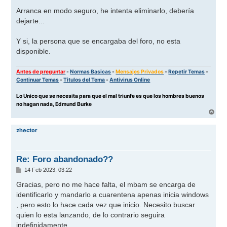
e
n
Arranca en modo seguro, he intenta eliminarlo, debería
s
dejarte...
a
j
e
Y si, la persona que se encargaba del foro, no esta
disponible.
Antes de preguntar
-
Normas Basicas
-
Mensajes Privados
-
Repetir Temas
-
Continuar Temas
-
Titulos del Tema
-
Antivirus Online
Lo Unico que se necesita para que el mal triunfe es que los hombres buenos
no hagan nada, Edmund Burke
A
r
r
zhector
i
b
a
Re: Foro abandonado??
M
14 Feb 2023, 03:22
e
n
Gracias, pero no me hace falta, el mbam se encarga de
s
identificarlo y mandarlo a cuarentena apenas inicia windows
a
j
, pero esto lo hace cada vez que inicio. Necesito buscar
e
quien lo esta lanzando, de lo contrario seguira
indefinidamente.