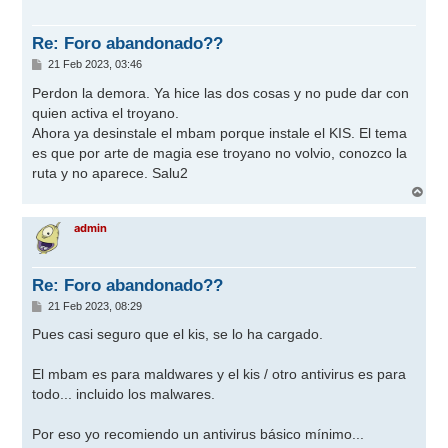
b
a
Re: Foro abandonado??
M
21 Feb 2023, 03:46
e
n
Perdon la demora. Ya hice las dos cosas y no pude dar con
s
quien activa el troyano.
a
j
Ahora ya desinstale el mbam porque instale el KIS. El tema
e
es que por arte de magia ese troyano no volvio, conozco la
ruta y no aparece. Salu2
A
r
r
admin
i
b
a
Re: Foro abandonado??
M
21 Feb 2023, 08:29
e
n
Pues casi seguro que el kis, se lo ha cargado.
s
a
j
El mbam es para maldwares y el kis / otro antivirus es para
e
todo... incluido los malwares.
Por eso yo recomiendo un antivirus básico mínimo...