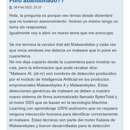
Foro abandonado??
M
08 Feb 2023, 19:10
e
n
Hola, la pregunta es porque veo temas desde diciembre
s
que no tuvieron asesoramiento. Incluso yo mismo tengo un
a
j
tema sin respuestas.
e
Igualmente voy a abrir un nuevo tema que me preocupa:
Se me termina la version trial del Malwarebites y cada vez
que inicia windows me detecta un malware que lo pone en
cuarentena.
No me deja copiarlo desde la cuarentena para mostrar su
ruta, pero la informacion que pude recabar dice:
"Malware.AI. (id-nr) son nombres de detección producidos
por el módulo de Inteligencia Artificial en los productos
empresariales Malwarebytes 4 y Malwarebytes. Estas
detecciones genéricas de malware se deben a nuestro
nuevo sistema de firma automatizado llamado BytesTotal y
al motor DDS que se basan en la tecnología Machine
Learning con aprendizaje 100% autónomo que no requiere
ninguna interacción humana para identificar correctamente
el malware. Estas técnicas son parte del motor Katana de
Malwarebytes y fueron desarrolladas para la detección