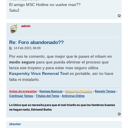
El amigo MSC Hotline no vuelve mas??
Salu2
A
r
r
admin
i
b
a
Re: Foro abandonado??
M
14 Feb 2023, 06:09
e
n
Por eso te comento, que mejor que le pases el mbam en
s
modo seguro
para que pueda eliminar el proceso que
a
j
lanza ese troyano y para estar mas seguro utiliza
e
Kaspersky Virus Removal Tool
es portable, así no hace
falta ni instalarlo.
Antes de preguntar
-
Normas Basicas
-
Mensajes Privados
-
Repetir Temas
-
Continuar Temas
-
Titulos del Tema
-
Antivirus Online
Lo Unico que se necesita para que el mal triunfe es que los hombres buenos
no hagan nada, Edmund Burke
A
r
r
zhector
i