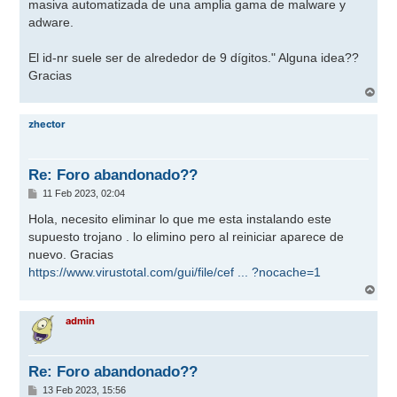
masiva automatizada de una amplia gama de malware y
adware.
El id-nr suele ser de alrededor de 9 dígitos." Alguna idea??
Gracias
A
r
r
zhector
i
b
a
Re: Foro abandonado??
M
11 Feb 2023, 02:04
e
n
Hola, necesito eliminar lo que me esta instalando este
s
supuesto trojano . lo elimino pero al reiniciar aparece de
a
j
nuevo. Gracias
e
https://www.virustotal.com/gui/file/cef ... ?nocache=1
A
r
r
admin
i
b
a
Re: Foro abandonado??
M
13 Feb 2023, 15:56