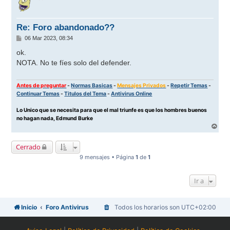
i
b
a
Re: Foro abandonado??
M
06 Mar 2023, 08:34
e
n
ok.
s
NOTA. No te fíes solo del defender.
a
j
e
Antes de preguntar
-
Normas Basicas
-
Mensajes Privados
-
Repetir Temas
-
Continuar Temas
-
Titulos del Tema
-
Antivirus Online
Lo Unico que se necesita para que el mal triunfe es que los hombres buenos
no hagan nada, Edmund Burke
A
r
r
Cerrado
i
b
9 mensajes • Página
1
de
1
a
Ir a
Inicio
Foro Antivirus
Todos los horarios son
UTC+02:00