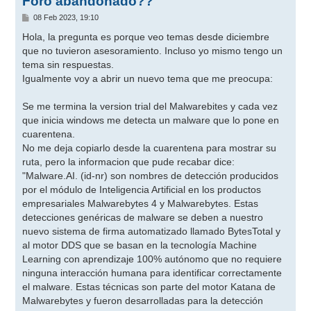
Foro abandonado??
M
08 Feb 2023, 19:10
e
n
Hola, la pregunta es porque veo temas desde diciembre
s
que no tuvieron asesoramiento. Incluso yo mismo tengo un
a
j
tema sin respuestas.
e
Igualmente voy a abrir un nuevo tema que me preocupa:
Se me termina la version trial del Malwarebites y cada vez
que inicia windows me detecta un malware que lo pone en
cuarentena.
No me deja copiarlo desde la cuarentena para mostrar su
ruta, pero la informacion que pude recabar dice:
"Malware.AI. (id-nr) son nombres de detección producidos
por el módulo de Inteligencia Artificial en los productos
empresariales Malwarebytes 4 y Malwarebytes. Estas
detecciones genéricas de malware se deben a nuestro
nuevo sistema de firma automatizado llamado BytesTotal y
al motor DDS que se basan en la tecnología Machine
Learning con aprendizaje 100% autónomo que no requiere
ninguna interacción humana para identificar correctamente
el malware. Estas técnicas son parte del motor Katana de
Malwarebytes y fueron desarrolladas para la detección