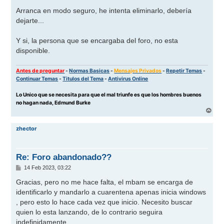
e
n
Arranca en modo seguro, he intenta eliminarlo, debería
s
dejarte...
a
j
e
Y si, la persona que se encargaba del foro, no esta
disponible.
Antes de preguntar
-
Normas Basicas
-
Mensajes Privados
-
Repetir Temas
-
Continuar Temas
-
Titulos del Tema
-
Antivirus Online
Lo Unico que se necesita para que el mal triunfe es que los hombres buenos
no hagan nada, Edmund Burke
A
r
r
zhector
i
b
a
Re: Foro abandonado??
M
14 Feb 2023, 03:22
e
n
Gracias, pero no me hace falta, el mbam se encarga de
s
identificarlo y mandarlo a cuarentena apenas inicia windows
a
j
, pero esto lo hace cada vez que inicio. Necesito buscar
e
quien lo esta lanzando, de lo contrario seguira
indefinidamente.