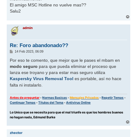
El amigo MSC Hotline no vuelve mas??
Salu2
A
r
r
admin
i
b
a
Re: Foro abandonado??
M
14 Feb 2023, 06:09
e
n
Por eso te comento, que mejor que le pases el mbam en
s
modo seguro
para que pueda eliminar el proceso que
a
j
lanza ese troyano y para estar mas seguro utiliza
e
Kaspersky Virus Removal Tool
es portable, así no hace
falta ni instalarlo.
Antes de preguntar
-
Normas Basicas
-
Mensajes Privados
-
Repetir Temas
-
Continuar Temas
-
Titulos del Tema
-
Antivirus Online
Lo Unico que se necesita para que el mal triunfe es que los hombres buenos
no hagan nada, Edmund Burke
A
r
r
zhector
i