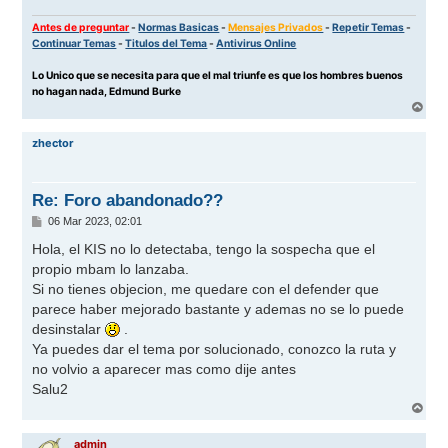
Antes de preguntar
-
Normas Basicas
-
Mensajes Privados
-
Repetir Temas
-
Continuar Temas
-
Titulos del Tema
-
Antivirus Online
Lo Unico que se necesita para que el mal triunfe es que los hombres buenos
no hagan nada, Edmund Burke
A
r
r
zhector
i
b
a
Re: Foro abandonado??
M
06 Mar 2023, 02:01
e
n
Hola, el KIS no lo detectaba, tengo la sospecha que el
s
propio mbam lo lanzaba.
a
j
Si no tienes objecion, me quedare con el defender que
e
parece haber mejorado bastante y ademas no se lo puede
desinstalar
.
Ya puedes dar el tema por solucionado, conozco la ruta y
no volvio a aparecer mas como dije antes
Salu2
A
r
r
admin