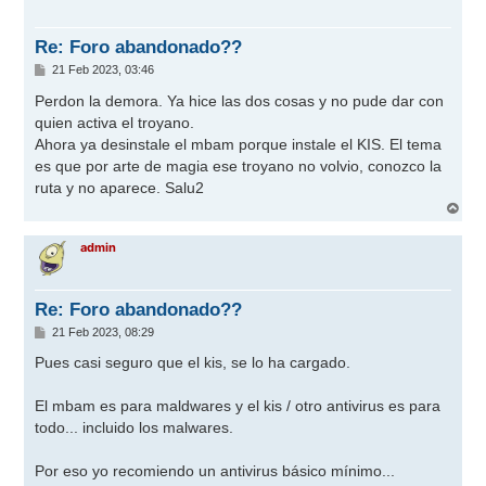
b
a
Re: Foro abandonado??
M
21 Feb 2023, 03:46
e
n
Perdon la demora. Ya hice las dos cosas y no pude dar con
s
quien activa el troyano.
a
j
Ahora ya desinstale el mbam porque instale el KIS. El tema
e
es que por arte de magia ese troyano no volvio, conozco la
ruta y no aparece. Salu2
A
r
r
admin
i
b
a
Re: Foro abandonado??
M
21 Feb 2023, 08:29
e
n
Pues casi seguro que el kis, se lo ha cargado.
s
a
j
El mbam es para maldwares y el kis / otro antivirus es para
e
todo... incluido los malwares.
Por eso yo recomiendo un antivirus básico mínimo...