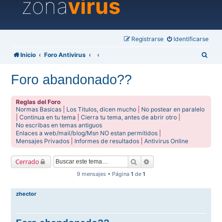
zona
virus
Registrarse
Identificarse
B
Inicio
Foro Antivirus
u
Foro abandonado??
s
c
Reglas del Foro
a
Normas Basicas
|
Los Titulos, dicen mucho
|
No postear en paralelo
|
Continua en tu tema
|
Cierra tu tema, antes de abrir otro
|
r
No escribas en temas antiguos
Enlaces a web/mail/blog/Msn NO estan permitidos
|
Mensajes Privados
|
Informes de resultados
|
Antivirus Online
Buscar
Búsqueda avanzada
Cerrado
9 mensajes • Página
1
de
1
zhector