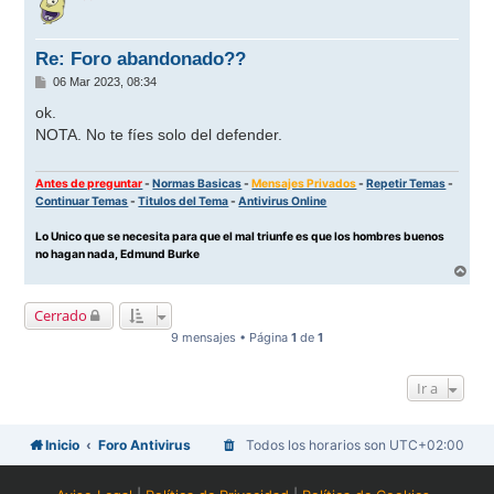
i
b
a
Re: Foro abandonado??
M
06 Mar 2023, 08:34
e
n
ok.
s
NOTA. No te fíes solo del defender.
a
j
e
Antes de preguntar
-
Normas Basicas
-
Mensajes Privados
-
Repetir Temas
-
Continuar Temas
-
Titulos del Tema
-
Antivirus Online
Lo Unico que se necesita para que el mal triunfe es que los hombres buenos
no hagan nada, Edmund Burke
A
r
r
Cerrado
i
b
9 mensajes • Página
1
de
1
a
Ir a
Inicio
Foro Antivirus
Todos los horarios son
UTC+02:00