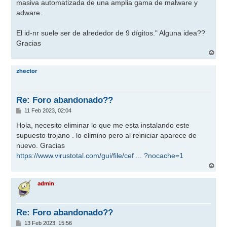
masiva automatizada de una amplia gama de malware y
adware.
El id-nr suele ser de alrededor de 9 dígitos." Alguna idea??
Gracias
A
r
r
zhector
i
b
a
Re: Foro abandonado??
M
11 Feb 2023, 02:04
e
n
Hola, necesito eliminar lo que me esta instalando este
s
supuesto trojano . lo elimino pero al reiniciar aparece de
a
j
nuevo. Gracias
e
https://www.virustotal.com/gui/file/cef ... ?nocache=1
A
r
r
admin
i
b
a
Re: Foro abandonado??
M
13 Feb 2023, 15:56