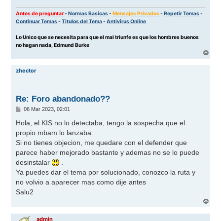
Antes de preguntar
-
Normas Basicas
-
Mensajes Privados
-
Repetir Temas
-
Continuar Temas
-
Titulos del Tema
-
Antivirus Online
Lo Unico que se necesita para que el mal triunfe es que los hombres buenos
no hagan nada, Edmund Burke
A
r
r
zhector
i
b
a
Re: Foro abandonado??
M
06 Mar 2023, 02:01
e
n
Hola, el KIS no lo detectaba, tengo la sospecha que el
s
propio mbam lo lanzaba.
a
j
Si no tienes objecion, me quedare con el defender que
e
parece haber mejorado bastante y ademas no se lo puede
desinstalar
.
Ya puedes dar el tema por solucionado, conozco la ruta y
no volvio a aparecer mas como dije antes
Salu2
A
r
r
admin