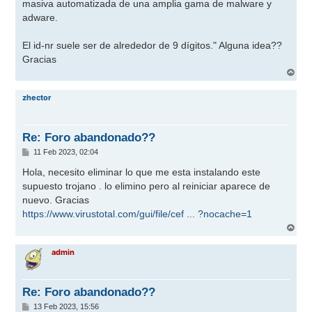
masiva automatizada de una amplia gama de malware y
adware.
El id-nr suele ser de alrededor de 9 dígitos." Alguna idea??
Gracias
A
r
r
zhector
i
b
a
Re: Foro abandonado??
M
11 Feb 2023, 02:04
e
n
Hola, necesito eliminar lo que me esta instalando este
s
supuesto trojano . lo elimino pero al reiniciar aparece de
a
j
nuevo. Gracias
e
https://www.virustotal.com/gui/file/cef ... ?nocache=1
A
r
r
admin
i
b
a
Re: Foro abandonado??
M
13 Feb 2023, 15:56