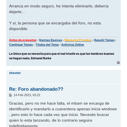
e
n
Arranca en modo seguro, he intenta eliminarlo, debería
s
dejarte...
a
j
e
Y si, la persona que se encargaba del foro, no esta
disponible.
Antes de preguntar
-
Normas Basicas
-
Mensajes Privados
-
Repetir Temas
-
Continuar Temas
-
Titulos del Tema
-
Antivirus Online
Lo Unico que se necesita para que el mal triunfe es que los hombres buenos
no hagan nada, Edmund Burke
A
r
r
zhector
i
b
a
Re: Foro abandonado??
M
14 Feb 2023, 03:22
e
n
Gracias, pero no me hace falta, el mbam se encarga de
s
identificarlo y mandarlo a cuarentena apenas inicia windows
a
j
, pero esto lo hace cada vez que inicio. Necesito buscar
e
quien lo esta lanzando, de lo contrario seguira
indefinidamente.