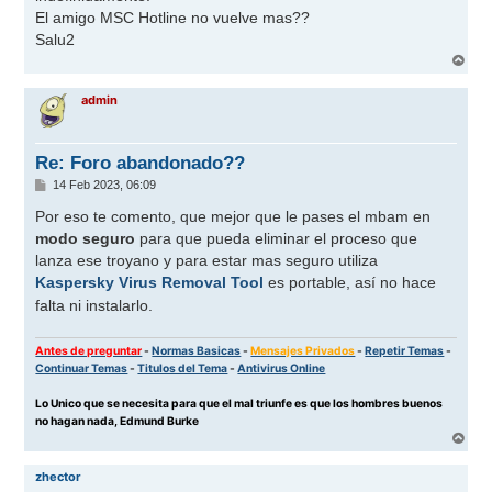
El amigo MSC Hotline no vuelve mas??
Salu2
A
r
r
admin
i
b
a
Re: Foro abandonado??
M
14 Feb 2023, 06:09
e
n
Por eso te comento, que mejor que le pases el mbam en
s
modo seguro
para que pueda eliminar el proceso que
a
j
lanza ese troyano y para estar mas seguro utiliza
e
Kaspersky Virus Removal Tool
es portable, así no hace
falta ni instalarlo.
Antes de preguntar
-
Normas Basicas
-
Mensajes Privados
-
Repetir Temas
-
Continuar Temas
-
Titulos del Tema
-
Antivirus Online
Lo Unico que se necesita para que el mal triunfe es que los hombres buenos
no hagan nada, Edmund Burke
A
r
r
zhector
i