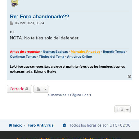
i
b
a
Re: Foro abandonado??
M
06 Mar 2023, 08:34
e
n
ok.
s
NOTA. No te fíes solo del defender.
a
j
e
Antes de preguntar
-
Normas Basicas
-
Mensajes Privados
-
Repetir Temas
-
Continuar Temas
-
Titulos del Tema
-
Antivirus Online
Lo Unico que se necesita para que el mal triunfe es que los hombres buenos
no hagan nada, Edmund Burke
A
r
r
Cerrado
i
b
9 mensajes • Página
1
de
1
a
Ir a
Inicio
Foro Antivirus
Todos los horarios son
UTC+02:00