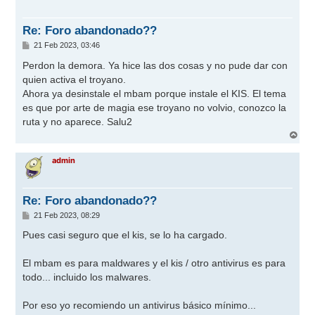
b
a
Re: Foro abandonado??
M
21 Feb 2023, 03:46
e
n
Perdon la demora. Ya hice las dos cosas y no pude dar con
s
quien activa el troyano.
a
j
Ahora ya desinstale el mbam porque instale el KIS. El tema
e
es que por arte de magia ese troyano no volvio, conozco la
ruta y no aparece. Salu2
A
r
r
admin
i
b
a
Re: Foro abandonado??
M
21 Feb 2023, 08:29
e
n
Pues casi seguro que el kis, se lo ha cargado.
s
a
j
El mbam es para maldwares y el kis / otro antivirus es para
e
todo... incluido los malwares.
Por eso yo recomiendo un antivirus básico mínimo...