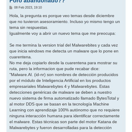
Foro abandonado??
M
08 Feb 2023, 19:10
e
n
Hola, la pregunta es porque veo temas desde diciembre
s
que no tuvieron asesoramiento. Incluso yo mismo tengo un
a
j
tema sin respuestas.
e
Igualmente voy a abrir un nuevo tema que me preocupa:
Se me termina la version trial del Malwarebites y cada vez
que inicia windows me detecta un malware que lo pone en
cuarentena.
No me deja copiarlo desde la cuarentena para mostrar su
ruta, pero la informacion que pude recabar dice:
"Malware.AI. (id-nr) son nombres de detección producidos
por el módulo de Inteligencia Artificial en los productos
empresariales Malwarebytes 4 y Malwarebytes. Estas
detecciones genéricas de malware se deben a nuestro
nuevo sistema de firma automatizado llamado BytesTotal y
al motor DDS que se basan en la tecnología Machine
Learning con aprendizaje 100% autónomo que no requiere
ninguna interacción humana para identificar correctamente
el malware. Estas técnicas son parte del motor Katana de
Malwarebytes y fueron desarrolladas para la detección