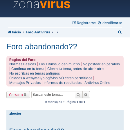
zona
virus
Registrarse
Identificarse
B
Inicio
Foro Antivirus
u
Foro abandonado??
s
c
Reglas del Foro
a
Normas Basicas
|
Los Titulos, dicen mucho
|
No postear en paralelo
|
Continua en tu tema
|
Cierra tu tema, antes de abrir otro
|
r
No escribas en temas antiguos
Enlaces a web/mail/blog/Msn NO estan permitidos
|
Mensajes Privados
|
Informes de resultados
|
Antivirus Online
Buscar
Búsqueda avanzada
Cerrado
9 mensajes • Página
1
de
1
zhector