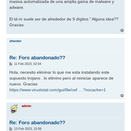
masiva automatizada de una amplia gama de malware y
adware.
El id-nr suele ser de alrededor de 9 dígitos." Alguna idea??
Gracias
A
r
r
zhector
i
b
a
Re: Foro abandonado??
M
11 Feb 2023, 02:04
e
n
Hola, necesito eliminar lo que me esta instalando este
s
supuesto trojano . lo elimino pero al reiniciar aparece de
a
j
nuevo. Gracias
e
https://www.virustotal.com/gui/file/cef ... ?nocache=1
A
r
r
admin
i
b
a
Re: Foro abandonado??
M
13 Feb 2023, 15:56