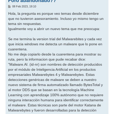
Foro abandonado??
M
08 Feb 2023, 19:10
e
n
Hola, la pregunta es porque veo temas desde diciembre
s
que no tuvieron asesoramiento. Incluso yo mismo tengo un
a
j
tema sin respuestas.
e
Igualmente voy a abrir un nuevo tema que me preocupa:
Se me termina la version trial del Malwarebites y cada vez
que inicia windows me detecta un malware que lo pone en
cuarentena.
No me deja copiarlo desde la cuarentena para mostrar su
ruta, pero la informacion que pude recabar dice:
"Malware.AI. (id-nr) son nombres de detección producidos
por el módulo de Inteligencia Artificial en los productos
empresariales Malwarebytes 4 y Malwarebytes. Estas
detecciones genéricas de malware se deben a nuestro
nuevo sistema de firma automatizado llamado BytesTotal y
al motor DDS que se basan en la tecnología Machine
Learning con aprendizaje 100% autónomo que no requiere
ninguna interacción humana para identificar correctamente
el malware. Estas técnicas son parte del motor Katana de
Malwarebytes y fueron desarrolladas para la detección