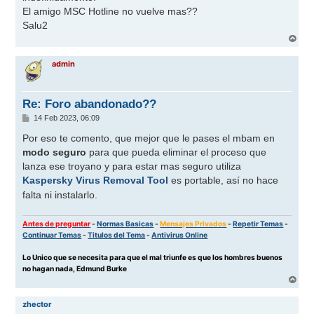
El amigo MSC Hotline no vuelve mas??
Salu2
A
r
r
admin
i
b
a
Re: Foro abandonado??
M
14 Feb 2023, 06:09
e
n
Por eso te comento, que mejor que le pases el mbam en
s
modo seguro
para que pueda eliminar el proceso que
a
j
lanza ese troyano y para estar mas seguro utiliza
e
Kaspersky Virus Removal Tool
es portable, así no hace
falta ni instalarlo.
Antes de preguntar
-
Normas Basicas
-
Mensajes Privados
-
Repetir Temas
-
Continuar Temas
-
Titulos del Tema
-
Antivirus Online
Lo Unico que se necesita para que el mal triunfe es que los hombres buenos
no hagan nada, Edmund Burke
A
r
r
zhector
i