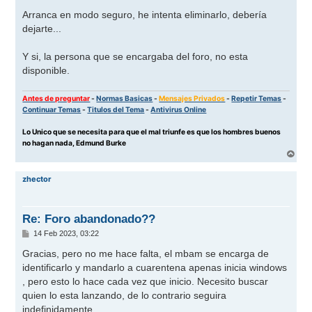
e
n
Arranca en modo seguro, he intenta eliminarlo, debería
s
dejarte...
a
j
e
Y si, la persona que se encargaba del foro, no esta
disponible.
Antes de preguntar
-
Normas Basicas
-
Mensajes Privados
-
Repetir Temas
-
Continuar Temas
-
Titulos del Tema
-
Antivirus Online
Lo Unico que se necesita para que el mal triunfe es que los hombres buenos
no hagan nada, Edmund Burke
A
r
r
zhector
i
b
a
Re: Foro abandonado??
M
14 Feb 2023, 03:22
e
n
Gracias, pero no me hace falta, el mbam se encarga de
s
identificarlo y mandarlo a cuarentena apenas inicia windows
a
j
, pero esto lo hace cada vez que inicio. Necesito buscar
e
quien lo esta lanzando, de lo contrario seguira
indefinidamente.