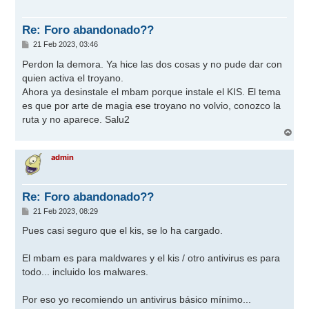
b
a
Re: Foro abandonado??
M
21 Feb 2023, 03:46
e
n
Perdon la demora. Ya hice las dos cosas y no pude dar con
s
quien activa el troyano.
a
j
Ahora ya desinstale el mbam porque instale el KIS. El tema
e
es que por arte de magia ese troyano no volvio, conozco la
ruta y no aparece. Salu2
A
r
r
admin
i
b
a
Re: Foro abandonado??
M
21 Feb 2023, 08:29
e
n
Pues casi seguro que el kis, se lo ha cargado.
s
a
j
El mbam es para maldwares y el kis / otro antivirus es para
e
todo... incluido los malwares.
Por eso yo recomiendo un antivirus básico mínimo...