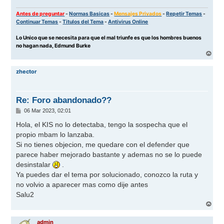
Antes de preguntar
-
Normas Basicas
-
Mensajes Privados
-
Repetir Temas
-
Continuar Temas
-
Titulos del Tema
-
Antivirus Online
Lo Unico que se necesita para que el mal triunfe es que los hombres buenos
no hagan nada, Edmund Burke
A
r
r
zhector
i
b
a
Re: Foro abandonado??
M
06 Mar 2023, 02:01
e
n
Hola, el KIS no lo detectaba, tengo la sospecha que el
s
propio mbam lo lanzaba.
a
j
Si no tienes objecion, me quedare con el defender que
e
parece haber mejorado bastante y ademas no se lo puede
desinstalar
.
Ya puedes dar el tema por solucionado, conozco la ruta y
no volvio a aparecer mas como dije antes
Salu2
A
r
r
admin