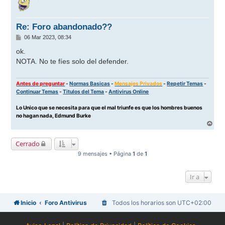
i
b
a
Re: Foro abandonado??
M
06 Mar 2023, 08:34
e
n
ok.
s
NOTA. No te fíes solo del defender.
a
j
e
Antes de preguntar
-
Normas Basicas
-
Mensajes Privados
-
Repetir Temas
-
Continuar Temas
-
Titulos del Tema
-
Antivirus Online
Lo Unico que se necesita para que el mal triunfe es que los hombres buenos
no hagan nada, Edmund Burke
A
r
r
Cerrado
i
b
9 mensajes • Página
1
de
1
a
Ir a
Inicio
Foro Antivirus
Todos los horarios son
UTC+02:00