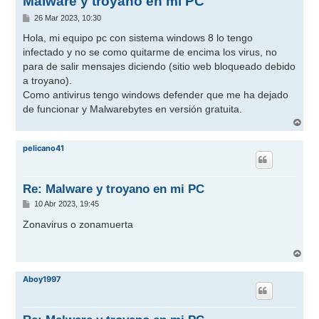
Malware y troyano en mi PC
M
26 Mar 2023, 10:30
e
n
Hola, mi equipo pc con sistema windows 8 lo tengo
s
infectado y no se como quitarme de encima los virus, no
a
j
para de salir mensajes diciendo (sitio web bloqueado debido
e
a troyano).
Como antivirus tengo windows defender que me ha dejado
de funcionar y Malwarebytes en versión gratuita.
A
r
r
pelicano41
i
b
a
Re: Malware y troyano en mi PC
M
10 Abr 2023, 19:45
e
n
Zonavirus o zonamuerta
s
a
j
A
e
r
r
Aboy1997
i
b
a