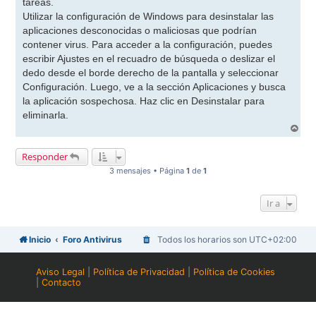
tareas.
Utilizar la configuración de Windows para desinstalar las
aplicaciones desconocidas o maliciosas que podrían
contener virus. Para acceder a la configuración, puedes
escribir Ajustes en el recuadro de búsqueda o deslizar el
dedo desde el borde derecho de la pantalla y seleccionar
Configuración. Luego, ve a la sección Aplicaciones y busca
la aplicación sospechosa. Haz clic en Desinstalar para
eliminarla.
A
r
r
Responder
i
b
3 mensajes • Página
1
de
1
a
Ir a
Inicio
Foro Antivirus
Todos los horarios son
UTC+02:00
Aviso Legal
|
Política de Privacidad
|
Política de Cookies
|
Contacto