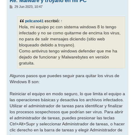
Re: Malware y troyano en mi PC
M
29 Jun 2023, 10:47
e
n
s
pelicano41
escribió:
↑
a
j
Hola, mi equipo pc con sistema windows 8 lo tengo
e
infectado y no se como quitarme de encima los virus,
no para de salir mensajes diciendo (sitio web
bloqueado debido a troyano).
Como antivirus tengo windows defender que me ha
dejado de funcionar y Malwarebytes en versión
gratuita.
Algunos pasos que puedes seguir para quitar los virus de
Windows 8 son:
Reiniciar el equipo en modo seguro, lo que limita el equipo a
las operaciones básicas y desactiva los archivos infectados.
Utilizar el administrador de tareas para identificar y finalizar
los procesos sospechosos que podrían ser virus. Para abrir
el administrador de tareas, puedes presionar las teclas
Ctrl+Alt+Supr y seleccionar Administrador de tareas, o hacer
clic derecho en la barra de tareas y elegir Administrador de