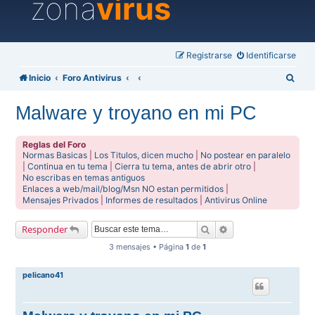
zona
virus
Registrarse
Identificarse
B
Inicio
Foro Antivirus
u
Malware y troyano en mi PC
s
c
Reglas del Foro
a
Normas Basicas
|
Los Titulos, dicen mucho
|
No postear en paralelo
|
Continua en tu tema
|
Cierra tu tema, antes de abrir otro
|
r
No escribas en temas antiguos
Enlaces a web/mail/blog/Msn NO estan permitidos
|
Mensajes Privados
|
Informes de resultados
|
Antivirus Online
Buscar
Búsqueda avanzada
Responder
3 mensajes • Página
1
de
1
pelicano41