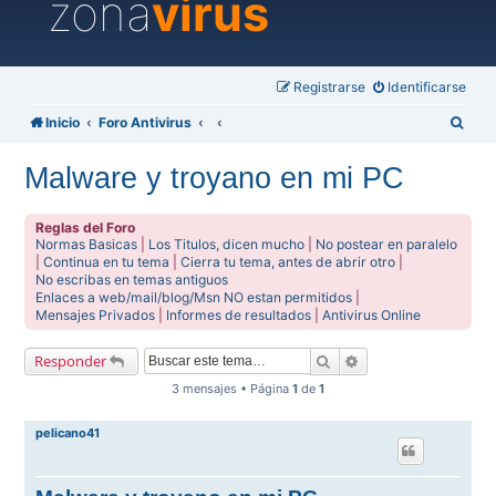
zona
virus
Registrarse
Identificarse
B
Inicio
Foro Antivirus
u
Malware y troyano en mi PC
s
c
Reglas del Foro
a
Normas Basicas
|
Los Titulos, dicen mucho
|
No postear en paralelo
|
Continua en tu tema
|
Cierra tu tema, antes de abrir otro
|
r
No escribas en temas antiguos
Enlaces a web/mail/blog/Msn NO estan permitidos
|
Mensajes Privados
|
Informes de resultados
|
Antivirus Online
Buscar
Búsqueda avanzada
Responder
3 mensajes • Página
1
de
1
pelicano41