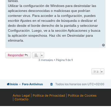
tareas.
Utilizar la configuración de Windows para desinstalar las
aplicaciones desconocidas o maliciosas que podrían
contener virus. Para acceder a la configuración, puedes
escribir Ajustes en el recuadro de búsqueda o deslizar el
dedo desde el borde derecho de la pantalla y seleccionar
Configuración. Luego, ve a la sección Aplicaciones y busca
la aplicación sospechosa. Haz clic en Desinstalar para
eliminarla.
A
r
r
Responder
i
b
3 mensajes • Página
1
de
1
a
Ir a
Inicio
Foro Antivirus
Todos los horarios son
UTC+02:00
Aviso Legal
|
Política de Privacidad
|
Política de Cookies
|
Contacto