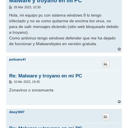
Malware y troyano en mi PC
M
26 Mar 2023, 10:30
e
n
Hola, mi equipo pc con sistema windows 8 lo tengo
s
infectado y no se como quitarme de encima los virus, no
a
j
para de salir mensajes diciendo (sitio web bloqueado debido
e
a troyano).
Como antivirus tengo windows defender que me ha dejado
de funcionar y Malwarebytes en versión gratuita.
A
r
r
pelicano41
i
b
a
Re: Malware y troyano en mi PC
M
10 Abr 2023, 19:45
e
n
Zonavirus o zonamuerta
s
a
j
A
e
r
r
Aboy1997
i
b
a