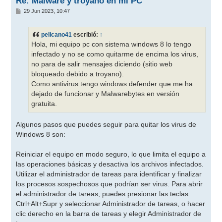
Re: Malware y troyano en mi PC
M
29 Jun 2023, 10:47
e
n
s
pelicano41
escribió:
↑
a
j
Hola, mi equipo pc con sistema windows 8 lo tengo
e
infectado y no se como quitarme de encima los virus,
no para de salir mensajes diciendo (sitio web
bloqueado debido a troyano).
Como antivirus tengo windows defender que me ha
dejado de funcionar y Malwarebytes en versión
gratuita.
Algunos pasos que puedes seguir para quitar los virus de
Windows 8 son:
Reiniciar el equipo en modo seguro, lo que limita el equipo a
las operaciones básicas y desactiva los archivos infectados.
Utilizar el administrador de tareas para identificar y finalizar
los procesos sospechosos que podrían ser virus. Para abrir
el administrador de tareas, puedes presionar las teclas
Ctrl+Alt+Supr y seleccionar Administrador de tareas, o hacer
clic derecho en la barra de tareas y elegir Administrador de