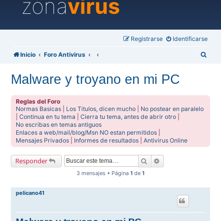
zona
virus
Registrarse
Identificarse
B
Inicio
Foro Antivirus
u
Malware y troyano en mi PC
s
c
Reglas del Foro
a
Normas Basicas
|
Los Titulos, dicen mucho
|
No postear en paralelo
|
Continua en tu tema
|
Cierra tu tema, antes de abrir otro
|
r
No escribas en temas antiguos
Enlaces a web/mail/blog/Msn NO estan permitidos
|
Mensajes Privados
|
Informes de resultados
|
Antivirus Online
Buscar
Búsqueda avanzada
Responder
3 mensajes • Página
1
de
1
pelicano41