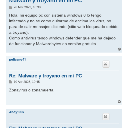
Malware y troyano en mi PC
M
26 Mar 2023, 10:30
e
n
Hola, mi equipo pc con sistema windows 8 lo tengo
s
infectado y no se como quitarme de encima los virus, no
a
j
para de salir mensajes diciendo (sitio web bloqueado debido
e
a troyano).
Como antivirus tengo windows defender que me ha dejado
de funcionar y Malwarebytes en versión gratuita.
A
r
r
pelicano41
i
b
a
Re: Malware y troyano en mi PC
M
10 Abr 2023, 19:45
e
n
Zonavirus o zonamuerta
s
a
j
A
e
r
r
Aboy1997
i
b
a