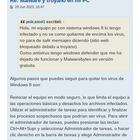
Re: Malware y troyano en mi PC
M
29 Jun 2023, 10:47
e
n
s
pelicano41
escribió:
↑
a
j
Hola, mi equipo pc con sistema windows 8 lo tengo
e
infectado y no se como quitarme de encima los virus,
no para de salir mensajes diciendo (sitio web
bloqueado debido a troyano).
Como antivirus tengo windows defender que me ha
dejado de funcionar y Malwarebytes en versión
gratuita.
Algunos pasos que puedes seguir para quitar los virus de
Windows 8 son:
Reiniciar el equipo en modo seguro, lo que limita el equipo a
las operaciones básicas y desactiva los archivos infectados.
Utilizar el administrador de tareas para identificar y finalizar
los procesos sospechosos que podrían ser virus. Para abrir
el administrador de tareas, puedes presionar las teclas
Ctrl+Alt+Supr y seleccionar Administrador de tareas, o hacer
clic derecho en la barra de tareas y elegir Administrador de