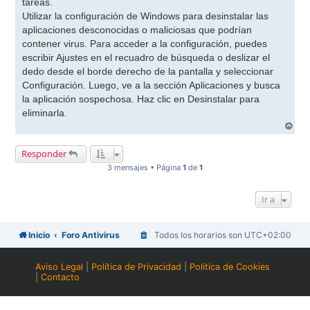
tareas.
Utilizar la configuración de Windows para desinstalar las
aplicaciones desconocidas o maliciosas que podrían
contener virus. Para acceder a la configuración, puedes
escribir Ajustes en el recuadro de búsqueda o deslizar el
dedo desde el borde derecho de la pantalla y seleccionar
Configuración. Luego, ve a la sección Aplicaciones y busca
la aplicación sospechosa. Haz clic en Desinstalar para
eliminarla.
A
r
r
Responder
i
b
3 mensajes • Página
1
de
1
a
Ir a
Inicio
Foro Antivirus
Todos los horarios son
UTC+02:00
Aviso Legal
|
Política de Privacidad
|
Política de Cookies
|
Contacto