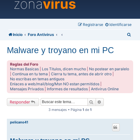
zona
virus
Registrarse
Identificarse
B
Inicio
Foro Antivirus
u
Malware y troyano en mi PC
s
c
Reglas del Foro
a
Normas Basicas
|
Los Titulos, dicen mucho
|
No postear en paralelo
|
Continua en tu tema
|
Cierra tu tema, antes de abrir otro
|
r
No escribas en temas antiguos
Enlaces a web/mail/blog/Msn NO estan permitidos
|
Mensajes Privados
|
Informes de resultados
|
Antivirus Online
Buscar
Búsqueda avanzada
Responder
3 mensajes • Página
1
de
1
pelicano41