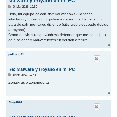
Malware y troyano en mi PC
M
26 Mar 2023, 10:30
e
n
Hola, mi equipo pc con sistema windows 8 lo tengo
s
infectado y no se como quitarme de encima los virus, no
a
j
para de salir mensajes diciendo (sitio web bloqueado debido
e
a troyano).
Como antivirus tengo windows defender que me ha dejado
de funcionar y Malwarebytes en versión gratuita.
A
r
r
pelicano41
i
b
a
Re: Malware y troyano en mi PC
M
10 Abr 2023, 19:45
e
n
Zonavirus o zonamuerta
s
a
j
A
e
r
r
Aboy1997
i
b
a