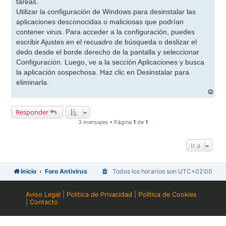
tareas.
Utilizar la configuración de Windows para desinstalar las
aplicaciones desconocidas o maliciosas que podrían
contener virus. Para acceder a la configuración, puedes
escribir Ajustes en el recuadro de búsqueda o deslizar el
dedo desde el borde derecho de la pantalla y seleccionar
Configuración. Luego, ve a la sección Aplicaciones y busca
la aplicación sospechosa. Haz clic en Desinstalar para
eliminarla.
A
r
r
Responder
i
b
3 mensajes • Página
1
de
1
a
Ir a
Inicio
Foro Antivirus
Todos los horarios son
UTC+02:00
Aviso Legal
|
Política de Privacidad
|
Política de Cookies
|
Contacto