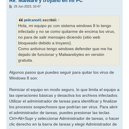
Re: Malware y troyano en mi PC
M
29 Jun 2023, 10:47
e
n
s
pelicano41
escribió:
↑
a
j
Hola, mi equipo pc con sistema windows 8 lo tengo
e
infectado y no se como quitarme de encima los virus,
no para de salir mensajes diciendo (sitio web
bloqueado debido a troyano).
Como antivirus tengo windows defender que me ha
dejado de funcionar y Malwarebytes en versión
gratuita.
Algunos pasos que puedes seguir para quitar los virus de
Windows 8 son:
Reiniciar el equipo en modo seguro, lo que limita el equipo a
las operaciones básicas y desactiva los archivos infectados.
Utilizar el administrador de tareas para identificar y finalizar
los procesos sospechosos que podrían ser virus. Para abrir
el administrador de tareas, puedes presionar las teclas
Ctrl+Alt+Supr y seleccionar Administrador de tareas, o hacer
clic derecho en la barra de tareas y elegir Administrador de