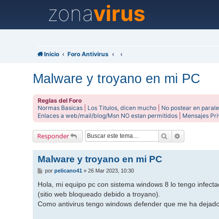
zona
virus
Inicio
Foro Antivirus
Malware y troyano en mi PC
Reglas del Foro
Normas Basicas
|
Los Titulos, dicen mucho
|
No postear en parale
Enlaces a web/mail/blog/Msn NO estan permitidos
|
Mensajes Pr
Buscar
Búsqueda av
Responder
Malware y troyano en mi PC
M
por
pelicano41
»
26 Mar 2023, 10:30
e
n
Hola, mi equipo pc con sistema windows 8 lo tengo infecta
s
(sitio web bloqueado debido a troyano).
a
j
Como antivirus tengo windows defender que me ha dejado 
e