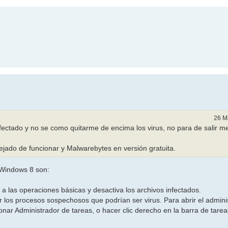
26 M
fectado y no se como quitarme de encima los virus, no para de salir m
ado de funcionar y Malwarebytes en versión gratuita.
 Windows 8 son:
 a las operaciones básicas y desactiva los archivos infectados.
izar los procesos sospechosos que podrían ser virus. Para abrir el admin
onar Administrador de tareas, o hacer clic derecho en la barra de tareas