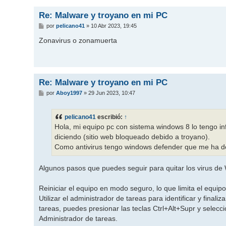
Re: Malware y troyano en mi PC
M
por
pelicano41
»
10 Abr 2023, 19:45
e
n
Zonavirus o zonamuerta
s
a
j
e
Re: Malware y troyano en mi PC
M
por
Aboy1997
»
29 Jun 2023, 10:47
e
n
s
pelicano41
escribió:
↑
a
j
Hola, mi equipo pc con sistema windows 8 lo tengo in
e
diciendo (sitio web bloqueado debido a troyano).
Como antivirus tengo windows defender que me ha dej
Algunos pasos que puedes seguir para quitar los virus de
Reiniciar el equipo en modo seguro, lo que limita el equipo
Utilizar el administrador de tareas para identificar y final
tareas, puedes presionar las teclas Ctrl+Alt+Supr y selecci
Administrador de tareas.