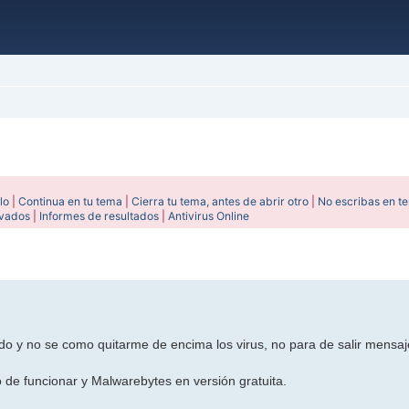
lo
|
Continua en tu tema
|
Cierra tu tema, antes de abrir otro
|
No escribas en t
ivados
|
Informes de resultados
|
Antivirus Online
anzada
do y no se como quitarme de encima los virus, no para de salir mensaj
de funcionar y Malwarebytes en versión gratuita.