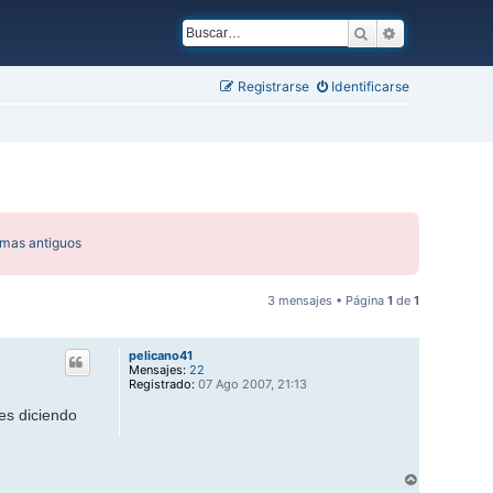
Buscar
Búsqueda ava
Registrarse
Identificarse
emas antiguos
3 mensajes • Página
1
de
1
pelicano41
Mensajes:
22
Registrado:
07 Ago 2007, 21:13
es diciendo
A