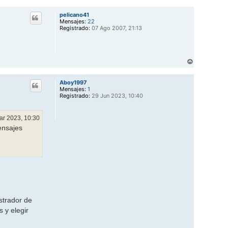
r
r
pelicano41
i
Mensajes:
22
b
Registrado:
07 Ago 2007, 21:13
a
A
r
r
Aboy1997
i
Mensajes:
1
b
Registrado:
29 Jun 2023, 10:40
a
ar 2023, 10:30
ensajes
istrador de
 y elegir