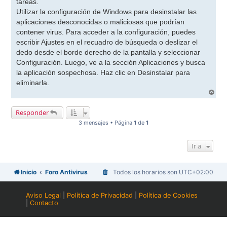
tareas.
Utilizar la configuración de Windows para desinstalar las
aplicaciones desconocidas o maliciosas que podrían
contener virus. Para acceder a la configuración, puedes
escribir Ajustes en el recuadro de búsqueda o deslizar el
dedo desde el borde derecho de la pantalla y seleccionar
Configuración. Luego, ve a la sección Aplicaciones y busca
la aplicación sospechosa. Haz clic en Desinstalar para
eliminarla.
A
r
r
Responder
i
b
3 mensajes • Página
1
de
1
a
Ir a
Inicio
Foro Antivirus
Todos los horarios son
UTC+02:00
Aviso Legal
|
Política de Privacidad
|
Política de Cookies
|
Contacto