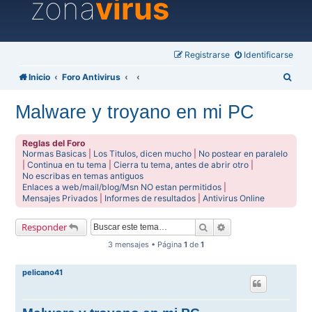
zona
virus
Registrarse
Identificarse
B
Inicio
Foro Antivirus
u
Malware y troyano en mi PC
s
c
Reglas del Foro
a
Normas Basicas
|
Los Titulos, dicen mucho
|
No postear en paralelo
|
Continua en tu tema
|
Cierra tu tema, antes de abrir otro
|
r
No escribas en temas antiguos
Enlaces a web/mail/blog/Msn NO estan permitidos
|
Mensajes Privados
|
Informes de resultados
|
Antivirus Online
Buscar
Búsqueda avanzada
Responder
3 mensajes • Página
1
de
1
pelicano41