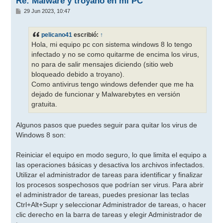
Re: Malware y troyano en mi PC
M
29 Jun 2023, 10:47
e
n
s
pelicano41
escribió:
↑
a
j
Hola, mi equipo pc con sistema windows 8 lo tengo
e
infectado y no se como quitarme de encima los virus,
no para de salir mensajes diciendo (sitio web
bloqueado debido a troyano).
Como antivirus tengo windows defender que me ha
dejado de funcionar y Malwarebytes en versión
gratuita.
Algunos pasos que puedes seguir para quitar los virus de
Windows 8 son:
Reiniciar el equipo en modo seguro, lo que limita el equipo a
las operaciones básicas y desactiva los archivos infectados.
Utilizar el administrador de tareas para identificar y finalizar
los procesos sospechosos que podrían ser virus. Para abrir
el administrador de tareas, puedes presionar las teclas
Ctrl+Alt+Supr y seleccionar Administrador de tareas, o hacer
clic derecho en la barra de tareas y elegir Administrador de