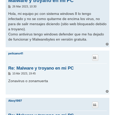
Malware y troyano en mi PC
M
26 Mar 2023, 10:30
e
n
Hola, mi equipo pc con sistema windows 8 lo tengo
s
infectado y no se como quitarme de encima los virus, no
a
j
para de salir mensajes diciendo (sitio web bloqueado debido
e
a troyano).
Como antivirus tengo windows defender que me ha dejado
de funcionar y Malwarebytes en versión gratuita.
A
r
r
pelicano41
i
b
a
Re: Malware y troyano en mi PC
M
10 Abr 2023, 19:45
e
n
Zonavirus o zonamuerta
s
a
j
A
e
r
r
Aboy1997
i
b
a