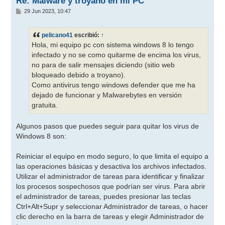
Re: Malware y troyano en mi PC
M
29 Jun 2023, 10:47
e
n
s
pelicano41
escribió:
↑
a
j
Hola, mi equipo pc con sistema windows 8 lo tengo
e
infectado y no se como quitarme de encima los virus,
no para de salir mensajes diciendo (sitio web
bloqueado debido a troyano).
Como antivirus tengo windows defender que me ha
dejado de funcionar y Malwarebytes en versión
gratuita.
Algunos pasos que puedes seguir para quitar los virus de
Windows 8 son:
Reiniciar el equipo en modo seguro, lo que limita el equipo a
las operaciones básicas y desactiva los archivos infectados.
Utilizar el administrador de tareas para identificar y finalizar
los procesos sospechosos que podrían ser virus. Para abrir
el administrador de tareas, puedes presionar las teclas
Ctrl+Alt+Supr y seleccionar Administrador de tareas, o hacer
clic derecho en la barra de tareas y elegir Administrador de