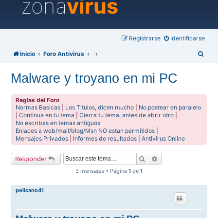
zona
virus
Registrarse
Identificarse
B
Inicio
Foro Antivirus
u
Malware y troyano en mi PC
s
c
Reglas del Foro
a
Normas Basicas
|
Los Titulos, dicen mucho
|
No postear en paralelo
|
Continua en tu tema
|
Cierra tu tema, antes de abrir otro
|
r
No escribas en temas antiguos
Enlaces a web/mail/blog/Msn NO estan permitidos
|
Mensajes Privados
|
Informes de resultados
|
Antivirus Online
Buscar
Búsqueda avanzada
Responder
3 mensajes • Página
1
de
1
pelicano41