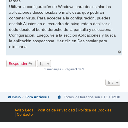
tareas.
Utilizar la configuración de Windows para desinstalar las
aplicaciones desconocidas o maliciosas que podrían
contener virus. Para acceder a la configuración, puedes
escribir Ajustes en el recuadro de búsqueda o deslizar el
dedo desde el borde derecho de la pantalla y seleccionar
Configuración. Luego, ve a la sección Aplicaciones y busca
la aplicación sospechosa. Haz clic en Desinstalar para
eliminarla.
A
r
r
Responder
i
b
3 mensajes • Página
1
de
1
a
Ir a
Inicio
Foro Antivirus
Todos los horarios son
UTC+02:00
Aviso Legal
|
Política de Privacidad
|
Política de Cookies
|
Contacto