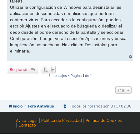
tareas.
Utilizar la configuración de Windows para desinstalar las
aplicaciones desconocidas o maliciosas que podrían
contener virus. Para acceder a la configuración, puedes
escribir Ajustes en el recuadro de búsqueda o deslizar el
dedo desde el borde derecho de la pantalla y seleccionar
Configuración. Luego, ve a la sección Aplicaciones y busca
la aplicación sospechosa. Haz clic en Desinstalar para
eliminarla.
A
r
r
Responder
i
b
3 mensajes • Página
1
de
1
a
Ir a
Inicio
Foro Antivirus
Todos los horarios son
UTC+02:00
Aviso Legal
|
Política de Privacidad
|
Política de Cookies
|
Contacto