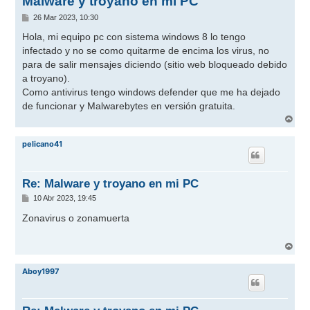
Malware y troyano en mi PC
M
26 Mar 2023, 10:30
e
n
Hola, mi equipo pc con sistema windows 8 lo tengo
s
infectado y no se como quitarme de encima los virus, no
a
j
para de salir mensajes diciendo (sitio web bloqueado debido
e
a troyano).
Como antivirus tengo windows defender que me ha dejado
de funcionar y Malwarebytes en versión gratuita.
A
r
r
pelicano41
i
b
a
Re: Malware y troyano en mi PC
M
10 Abr 2023, 19:45
e
n
Zonavirus o zonamuerta
s
a
j
A
e
r
r
Aboy1997
i
b
a