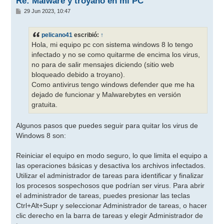
Re: Malware y troyano en mi PC
M
29 Jun 2023, 10:47
e
n
s
pelicano41
escribió:
↑
a
j
Hola, mi equipo pc con sistema windows 8 lo tengo
e
infectado y no se como quitarme de encima los virus,
no para de salir mensajes diciendo (sitio web
bloqueado debido a troyano).
Como antivirus tengo windows defender que me ha
dejado de funcionar y Malwarebytes en versión
gratuita.
Algunos pasos que puedes seguir para quitar los virus de
Windows 8 son:
Reiniciar el equipo en modo seguro, lo que limita el equipo a
las operaciones básicas y desactiva los archivos infectados.
Utilizar el administrador de tareas para identificar y finalizar
los procesos sospechosos que podrían ser virus. Para abrir
el administrador de tareas, puedes presionar las teclas
Ctrl+Alt+Supr y seleccionar Administrador de tareas, o hacer
clic derecho en la barra de tareas y elegir Administrador de