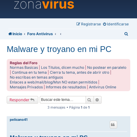
zona
virus
Registrarse
Identificarse
B
Inicio
Foro Antivirus
u
Malware y troyano en mi PC
s
c
Reglas del Foro
a
Normas Basicas
|
Los Titulos, dicen mucho
|
No postear en paralelo
|
Continua en tu tema
|
Cierra tu tema, antes de abrir otro
|
r
No escribas en temas antiguos
Enlaces a web/mail/blog/Msn NO estan permitidos
|
Mensajes Privados
|
Informes de resultados
|
Antivirus Online
Buscar
Búsqueda avanzada
Responder
3 mensajes • Página
1
de
1
pelicano41