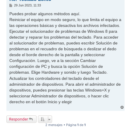
M
29 Jun 2023, 11:33
e
n
Puedes probar algunos métodos aquí.
s
Reiniciar el equipo en modo seguro, lo que limita el equipo a
a
j
las operaciones básicas y desactiva los archivos infectados.
e
Ejecutar el solucionador de problemas de Windows 8 para
detectar y reparar los problemas del teclado. Para acceder
al solucionador de problemas, puedes escribir Solución de
problemas en el recuadro de búsqueda o deslizar el dedo
desde el borde derecho de la pantalla y seleccionar
Configuración. Luego, ve a la sección Cambiar
configuración de PC y busca la opción Solución de
problemas. Elige Hardware y sonido y luego Teclado.
Actualizar los controladores del teclado desde el
administrador de dispositivos. Para abrir el administrador de
dispositivos, puedes presionar las teclas Windows+X y
seleccionar Administrador de dispositivos, o hacer clic
derecho en el botón Inicio y elegir
A
r
r
Responder
i
b
2 mensajes • Página
1
de
1
a