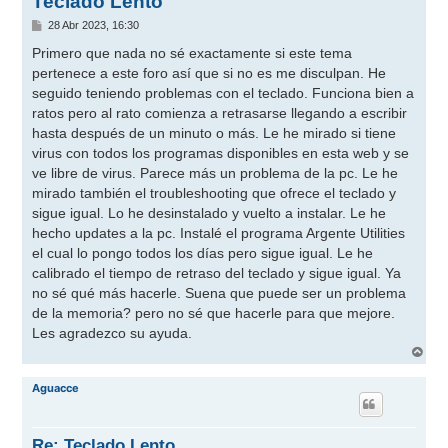
Teclado Lento
M
28 Abr 2023, 16:30
e
n
Primero que nada no sé exactamente si este tema
s
pertenece a este foro así que si no es me disculpan. He
a
j
seguido teniendo problemas con el teclado. Funciona bien a
e
ratos pero al rato comienza a retrasarse llegando a escribir
hasta después de un minuto o más. Le he mirado si tiene
virus con todos los programas disponibles en esta web y se
ve libre de virus. Parece más un problema de la pc. Le he
mirado también el troubleshooting que ofrece el teclado y
sigue igual. Lo he desinstalado y vuelto a instalar. Le he
hecho updates a la pc. Instalé el programa Argente Utilities
el cual lo pongo todos los días pero sigue igual. Le he
calibrado el tiempo de retraso del teclado y sigue igual. Ya
no sé qué más hacerle. Suena que puede ser un problema
de la memoria? pero no sé que hacerle para que mejore.
Les agradezco su ayuda.
A
r
r
Aguacce
i
b
a
Re: Teclado Lento