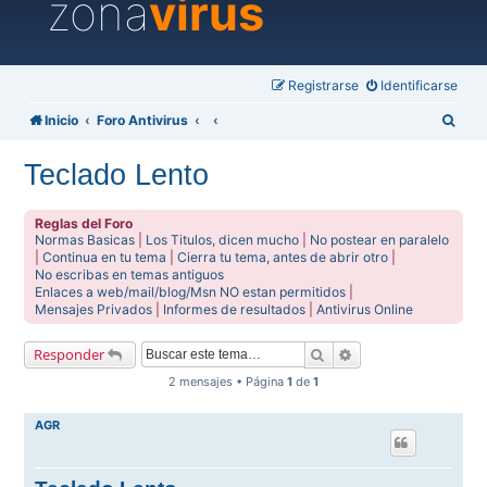
zona
virus
Registrarse
Identificarse
B
Inicio
Foro Antivirus
u
Teclado Lento
s
c
Reglas del Foro
a
Normas Basicas
|
Los Titulos, dicen mucho
|
No postear en paralelo
|
Continua en tu tema
|
Cierra tu tema, antes de abrir otro
|
r
No escribas en temas antiguos
Enlaces a web/mail/blog/Msn NO estan permitidos
|
Mensajes Privados
|
Informes de resultados
|
Antivirus Online
Buscar
Búsqueda avanzada
Responder
2 mensajes • Página
1
de
1
AGR