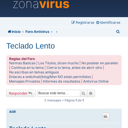
zona
virus
Registrarse
Identificarse
B
Inicio
Foro Antivirus
u
Teclado Lento
s
c
Reglas del Foro
a
Normas Basicas
|
Los Titulos, dicen mucho
|
No postear en paralelo
|
Continua en tu tema
|
Cierra tu tema, antes de abrir otro
|
r
No escribas en temas antiguos
Enlaces a web/mail/blog/Msn NO estan permitidos
|
Mensajes Privados
|
Informes de resultados
|
Antivirus Online
Buscar
Búsqueda avanzada
Responder
2 mensajes • Página
1
de
1
AGR