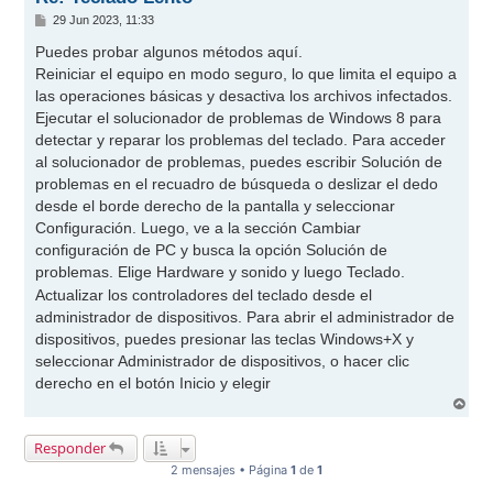
M
29 Jun 2023, 11:33
e
n
Puedes probar algunos métodos aquí.
s
Reiniciar el equipo en modo seguro, lo que limita el equipo a
a
j
las operaciones básicas y desactiva los archivos infectados.
e
Ejecutar el solucionador de problemas de Windows 8 para
detectar y reparar los problemas del teclado. Para acceder
al solucionador de problemas, puedes escribir Solución de
problemas en el recuadro de búsqueda o deslizar el dedo
desde el borde derecho de la pantalla y seleccionar
Configuración. Luego, ve a la sección Cambiar
configuración de PC y busca la opción Solución de
problemas. Elige Hardware y sonido y luego Teclado.
Actualizar los controladores del teclado desde el
administrador de dispositivos. Para abrir el administrador de
dispositivos, puedes presionar las teclas Windows+X y
seleccionar Administrador de dispositivos, o hacer clic
derecho en el botón Inicio y elegir
A
r
r
Responder
i
b
2 mensajes • Página
1
de
1
a