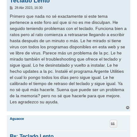
Teclado Lento
M
28 Abr 2023, 16:30
e
n
Primero que nada no sé exactamente si este tema
s
pertenece a este foro así que si no es me disculpan. He
a
j
seguido teniendo problemas con el teclado. Funciona bien a
e
ratos pero al rato comienza a retrasarse llegando a escribir
hasta después de un minuto o más. Le he mirado si tiene
virus con todos los programas disponibles en esta web y se
ve libre de virus. Parece más un problema de la pc. Le he
mirado también el troubleshooting que ofrece el teclado y
sigue igual. Lo he desinstalado y vuelto a instalar. Le he
hecho updates a la pc. Instalé el programa Argente Utilities
el cual lo pongo todos los días pero sigue igual. Le he
calibrado el tiempo de retraso del teclado y sigue igual. Ya
no sé qué más hacerle. Suena que puede ser un problema
de la memoria? pero no sé que hacerle para que mejore.
Les agradezco su ayuda.
A
r
r
Aguacce
i
b
a
Re: Teclado Lento