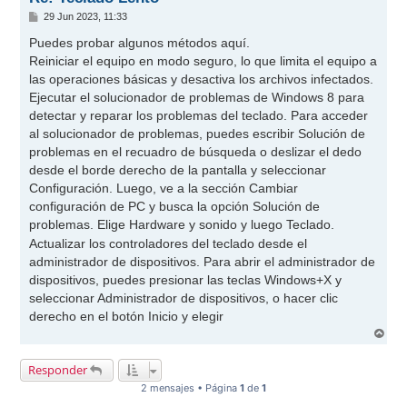
M
29 Jun 2023, 11:33
e
n
Puedes probar algunos métodos aquí.
s
Reiniciar el equipo en modo seguro, lo que limita el equipo a
a
j
las operaciones básicas y desactiva los archivos infectados.
e
Ejecutar el solucionador de problemas de Windows 8 para
detectar y reparar los problemas del teclado. Para acceder
al solucionador de problemas, puedes escribir Solución de
problemas en el recuadro de búsqueda o deslizar el dedo
desde el borde derecho de la pantalla y seleccionar
Configuración. Luego, ve a la sección Cambiar
configuración de PC y busca la opción Solución de
problemas. Elige Hardware y sonido y luego Teclado.
Actualizar los controladores del teclado desde el
administrador de dispositivos. Para abrir el administrador de
dispositivos, puedes presionar las teclas Windows+X y
seleccionar Administrador de dispositivos, o hacer clic
derecho en el botón Inicio y elegir
A
r
r
Responder
i
b
2 mensajes • Página
1
de
1
a