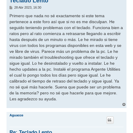
Teclado Lento
M
28 Abr 2023, 16:30
e
n
Primero que nada no sé exactamente si este tema
s
pertenece a este foro así que si no es me disculpan. He
a
j
seguido teniendo problemas con el teclado. Funciona bien a
e
ratos pero al rato comienza a retrasarse llegando a escribir
hasta después de un minuto o más. Le he mirado si tiene
virus con todos los programas disponibles en esta web y se
ve libre de virus. Parece más un problema de la pc. Le he
mirado también el troubleshooting que ofrece el teclado y
sigue igual. Lo he desinstalado y vuelto a instalar. Le he
hecho updates a la pc. Instalé el programa Argente Utilities
el cual lo pongo todos los días pero sigue igual. Le he
calibrado el tiempo de retraso del teclado y sigue igual. Ya
no sé qué más hacerle. Suena que puede ser un problema
de la memoria? pero no sé que hacerle para que mejore.
Les agradezco su ayuda.
A
r
r
Aguacce
i
b
a
Re: Teclado Lento