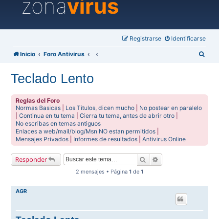
zona
virus
Registrarse
Identificarse
B
Inicio
Foro Antivirus
u
Teclado Lento
s
c
Reglas del Foro
a
Normas Basicas
|
Los Titulos, dicen mucho
|
No postear en paralelo
|
Continua en tu tema
|
Cierra tu tema, antes de abrir otro
|
r
No escribas en temas antiguos
Enlaces a web/mail/blog/Msn NO estan permitidos
|
Mensajes Privados
|
Informes de resultados
|
Antivirus Online
Buscar
Búsqueda avanzada
Responder
2 mensajes • Página
1
de
1
AGR