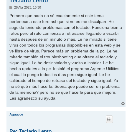
Teclado Lento
M
28 Abr 2023, 16:30
e
n
Primero que nada no sé exactamente si este tema
s
pertenece a este foro así que si no es me disculpan. He
a
j
seguido teniendo problemas con el teclado. Funciona bien a
e
ratos pero al rato comienza a retrasarse llegando a escribir
hasta después de un minuto o más. Le he mirado si tiene
virus con todos los programas disponibles en esta web y se
ve libre de virus. Parece más un problema de la pc. Le he
mirado también el troubleshooting que ofrece el teclado y
sigue igual. Lo he desinstalado y vuelto a instalar. Le he
hecho updates a la pc. Instalé el programa Argente Utilities
el cual lo pongo todos los días pero sigue igual. Le he
calibrado el tiempo de retraso del teclado y sigue igual. Ya
no sé qué más hacerle. Suena que puede ser un problema
de la memoria? pero no sé que hacerle para que mejore.
Les agradezco su ayuda.
A
r
r
Aguacce
i
b
a
Re: Teclado Lento