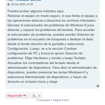
M
29 Jun 2023, 11:33
e
n
Puedes probar algunos métodos aquí.
s
Reiniciar el equipo en modo seguro, lo que limita el equipo a
a
j
las operaciones básicas y desactiva los archivos infectados.
e
Ejecutar el solucionador de problemas de Windows 8 para
detectar y reparar los problemas del teclado. Para acceder
al solucionador de problemas, puedes escribir Solución de
problemas en el recuadro de búsqueda o deslizar el dedo
desde el borde derecho de la pantalla y seleccionar
Configuración. Luego, ve a la sección Cambiar
configuración de PC y busca la opción Solución de
problemas. Elige Hardware y sonido y luego Teclado.
Actualizar los controladores del teclado desde el
administrador de dispositivos. Para abrir el administrador de
dispositivos, puedes presionar las teclas Windows+X y
seleccionar Administrador de dispositivos, o hacer clic
derecho en el botón Inicio y elegir
A
r
r
Responder
i
b
2 mensajes • Página
1
de
1
a