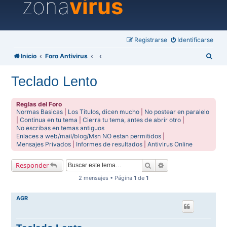
zona
virus
Registrarse
Identificarse
B
Inicio
Foro Antivirus
u
Teclado Lento
s
c
Reglas del Foro
a
Normas Basicas
|
Los Titulos, dicen mucho
|
No postear en paralelo
|
Continua en tu tema
|
Cierra tu tema, antes de abrir otro
|
r
No escribas en temas antiguos
Enlaces a web/mail/blog/Msn NO estan permitidos
|
Mensajes Privados
|
Informes de resultados
|
Antivirus Online
Buscar
Búsqueda avanzada
Responder
2 mensajes • Página
1
de
1
AGR