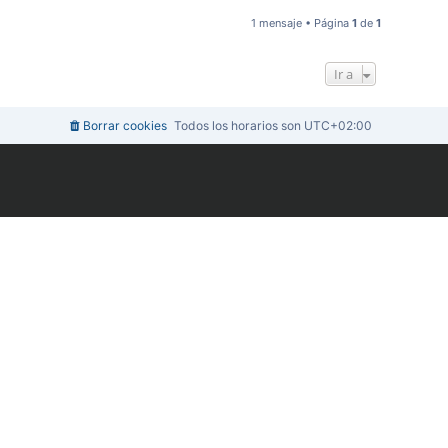
r
r
1 mensaje • Página
1
de
1
i
b
a
Ir a
Borrar cookies
Todos los horarios son
UTC+02:00