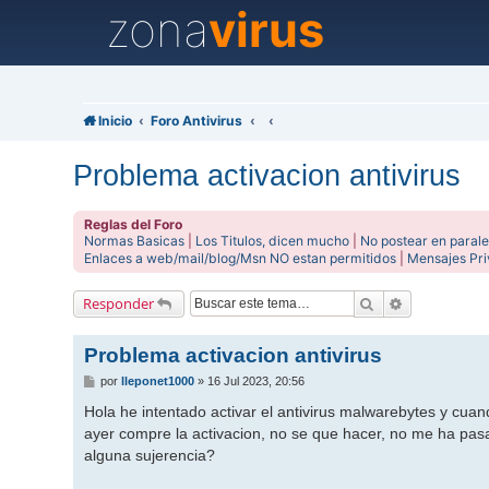
zona
virus
Inicio
Foro Antivirus
Problema activacion antivirus
Reglas del Foro
Normas Basicas
|
Los Titulos, dicen mucho
|
No postear en parale
Enlaces a web/mail/blog/Msn NO estan permitidos
|
Mensajes Pr
Buscar
Búsqueda av
Responder
Problema activacion antivirus
M
por
lleponet1000
»
16 Jul 2023, 20:56
e
n
Hola he intentado activar el antivirus malwarebytes y cuan
s
ayer compre la activacion, no se que hacer, no me ha pas
a
j
alguna sujerencia?
e