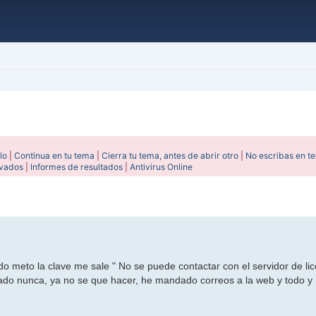
lo
|
Continua en tu tema
|
Cierra tu tema, antes de abrir otro
|
No escribas en t
ivados
|
Informes de resultados
|
Antivirus Online
anzada
do meto la clave me sale " No se puede contactar con el servidor de lic
ado nunca, ya no se que hacer, he mandado correos a la web y todo y 