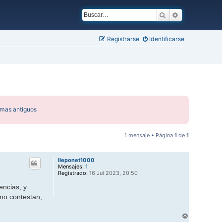
Buscar
Búsqueda ava
Registrarse
Identificarse
emas antiguos
1 mensaje • Página
1
de
1
lleponet1000
Mensajes:
1
Registrado:
16 Jul 2023, 20:50
encias, y
no contestan,
A