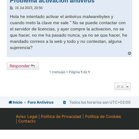
Problema activacion antivirus
M
16 Jul 2023, 20:56
e
n
Hola he intentado activar el antivirus malwarebytes y
s
cuando meto la clave me sale " No se puede contactar con
a
j
el servidor de licencias, y ayer compre la activacion, no se
e
que hacer, no me ha pasado nunca, ya no se que hacer, he
mandado correos a la web y todo y no contestan, alguna
sujerencia?
A
r
r
Responder
i
b
1 mensaje • Página
1
de
1
a
Ir a
Inicio
Foro Antivirus
Todos los horarios son
UTC+02:00
Aviso Legal
|
Política de Privacidad
|
Política de Cookies
|
Contacto