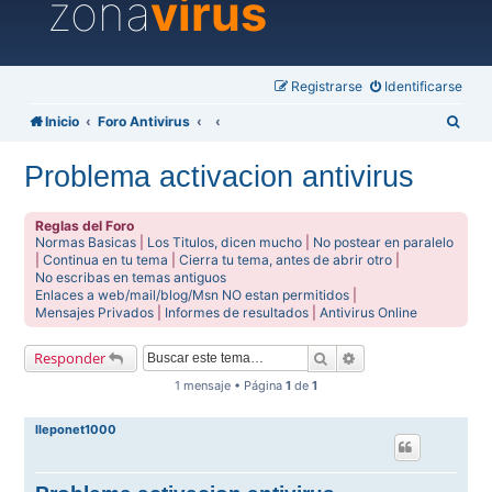
zona
virus
Registrarse
Identificarse
B
Inicio
Foro Antivirus
u
Problema activacion antivirus
s
c
Reglas del Foro
a
Normas Basicas
|
Los Titulos, dicen mucho
|
No postear en paralelo
|
Continua en tu tema
|
Cierra tu tema, antes de abrir otro
|
r
No escribas en temas antiguos
Enlaces a web/mail/blog/Msn NO estan permitidos
|
Mensajes Privados
|
Informes de resultados
|
Antivirus Online
Buscar
Búsqueda avanzada
Responder
1 mensaje • Página
1
de
1
lleponet1000