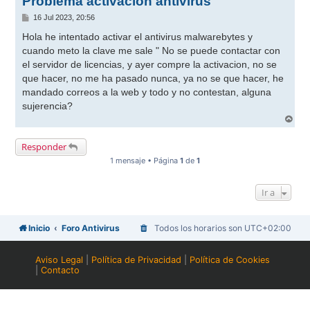
Problema activacion antivirus
M
16 Jul 2023, 20:56
e
n
Hola he intentado activar el antivirus malwarebytes y
s
cuando meto la clave me sale " No se puede contactar con
a
j
el servidor de licencias, y ayer compre la activacion, no se
e
que hacer, no me ha pasado nunca, ya no se que hacer, he
mandado correos a la web y todo y no contestan, alguna
sujerencia?
A
r
r
Responder
i
b
1 mensaje • Página
1
de
1
a
Ir a
Inicio
Foro Antivirus
Todos los horarios son
UTC+02:00
Aviso Legal
|
Política de Privacidad
|
Política de Cookies
|
Contacto