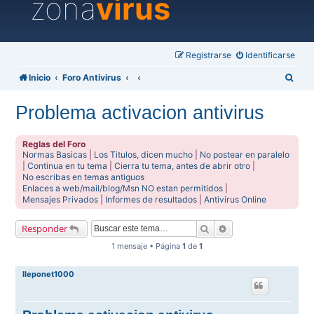
zona
virus
Registrarse
Identificarse
B
Inicio
Foro Antivirus
u
Problema activacion antivirus
s
c
Reglas del Foro
a
Normas Basicas
|
Los Titulos, dicen mucho
|
No postear en paralelo
|
Continua en tu tema
|
Cierra tu tema, antes de abrir otro
|
r
No escribas en temas antiguos
Enlaces a web/mail/blog/Msn NO estan permitidos
|
Mensajes Privados
|
Informes de resultados
|
Antivirus Online
Buscar
Búsqueda avanzada
Responder
1 mensaje • Página
1
de
1
lleponet1000