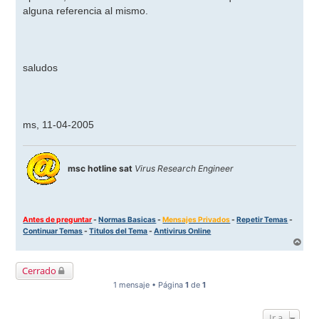
alguna referencia al mismo.
saludos
ms, 11-04-2005
msc hotline sat
Virus Research Engineer
Antes de preguntar
-
Normas Basicas
-
Mensajes Privados
-
Repetir Temas
-
Continuar Temas
-
Titulos del Tema
-
Antivirus Online
A
r
r
Cerrado
i
b
1 mensaje • Página
1
de
1
a
Ir a