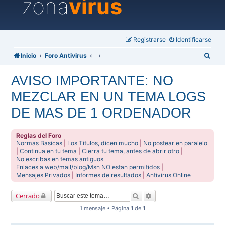
zona
virus
Registrarse
Identificarse
B
Inicio
Foro Antivirus
u
AVISO IMPORTANTE: NO
s
MEZCLAR EN UN TEMA LOGS
c
a
DE MAS DE 1 ORDENADOR
r
Reglas del Foro
Normas Basicas
|
Los Titulos, dicen mucho
|
No postear en paralelo
|
Continua en tu tema
|
Cierra tu tema, antes de abrir otro
|
No escribas en temas antiguos
Enlaces a web/mail/blog/Msn NO estan permitidos
|
Mensajes Privados
|
Informes de resultados
|
Antivirus Online
Buscar
Búsqueda avanzada
Cerrado
1 mensaje • Página
1
de
1