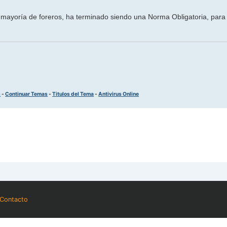
ayoría de foreros, ha terminado siendo una Norma Obligatoria, para e
s
-
Continuar Temas
-
Titulos del Tema
-
Antivirus Online
Contacto