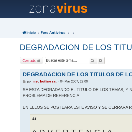
zona
virus
Inicio
Foro Antivirus
DEGRADACION DE LOS TITU
Buscar
Búsqueda avanz
Cerrado
DEGRADACION DE LOS TITULOS DE L
M
por
msc hotline sat
»
04 Mar 2007, 22:00
e
n
SE ESTA DEGRADANDO EL TITULO DE LOS TEMAS, Y N
s
PROBLEMA DE REFERENCIA
a
j
e
EN ELLOS SE POSTEARA ESTE AVISO Y SE CERRARA 