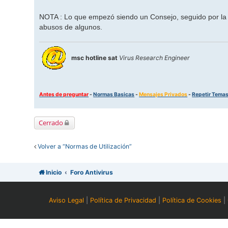
NOTA : Lo que empezó siendo un Consejo, seguido por la m
abusos de algunos.
msc hotline sat
Virus Research Engineer
Antes de preguntar
-
Normas Basicas
-
Mensajes Privados
-
Repetir Tema
Cerrado
Volver a “Normas de Utilización”
Inicio
Foro Antivirus
Aviso Legal
|
Política de Privacidad
|
Política de Cookies
|