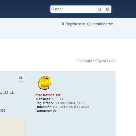
Buscar
Búsqueda ava
Registrarse
Identificarse
1 mensaje • Página
1
de
1
ULO EL
msc hotline sat
Mensajes:
93500
Registrado:
09 Mar 2004, 20:39
Ubicación:
BARCELONA (ESPAÑA)
DO:
C
Contactar:
o
n
t
a
c
t