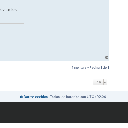
vitar los
A
r
r
1 mensaje • Página
1
de
1
i
b
a
Ir a
Borrar cookies
Todos los horarios son
UTC+02:00